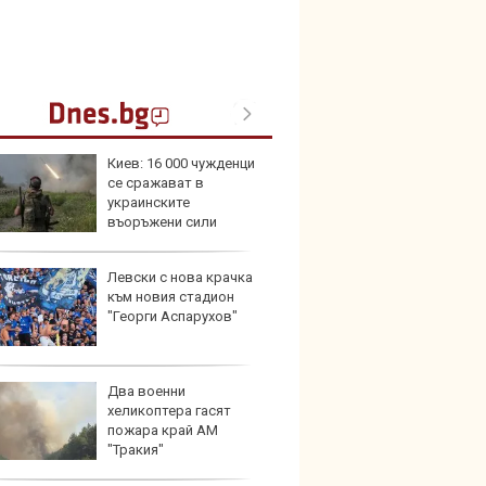
Киев: 16 000 чужденци
Герма
се сражават в
Ferrari
украинските
въоръжени сили
Левски с нова крачка
Дори 
към новия стадион
върху
"Георги Аспарухов"
загуб
Два военни
Защо 
хеликоптера гасят
бутон
пожара край АМ
новит
"Тракия"