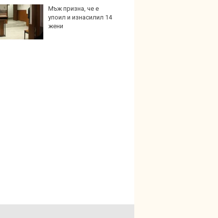
Мъж призна, че е
Графи
упоил и изнасилил 14
разкр
жени
преди