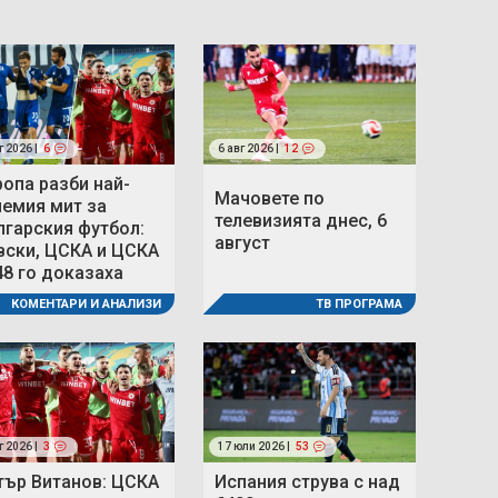
г 2026 |
6
6 авг 2026 |
12
ропа разби най-
Мачовете по
лемия мит за
телевизията днес, 6
лгарския футбол:
август
вски, ЦСКА и ЦСКА
48 го доказаха
ТВ ПРОГРАМА
КОМЕНТАРИ И АНАЛИЗИ
г 2026 |
3
17 юли 2026 |
53
тър Витанов: ЦСКА
Испания струва с над