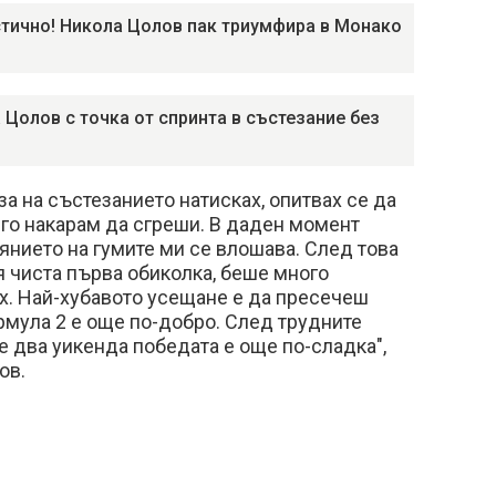
тично! Никола Цолов пак триумфира в Монако
 Цолов с точка от спринта в състезание без
за на състезанието натисках, опитвах се да
 го накарам да сгреши. В даден момент
оянието на гумите ми се влошава. След това
я чиста първа обиколка, беше много
их. Най-хубавото усещане е да пресечеш
мула 2 е още по-добро. След трудните
 два уикенда победата е още по-сладка",
ов.