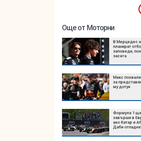
Още от Моторни
В Мерцедес 
планират отб
заповеди, по
засега
Макс похвали
за представя
му дотук
Формула 1 щ
завърши в Ев
ако Катар и А
Даби отпадна