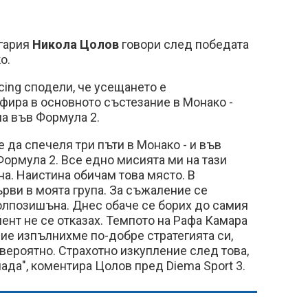
лгария
Никола Цолов
говори след победата
о.
ing сподели, че усещането е
фира в основното състезание в Монако -
на във Формула 2.
 да спечеля три пъти в Монако - и във
Формула 2. Все едно мисията ми на тази
на. Наистина обичам това място. В
рви в моята група. За съжаление се
олпозишъна. Днес обаче се борих до самия
мент не се отказах. Темпото на Рафа Камара
ие изпълнихме по-добре стратегията си,
евероятно. Страхотно изкупление след това,
нада", коментира Цолов пред Diema Sport 3.