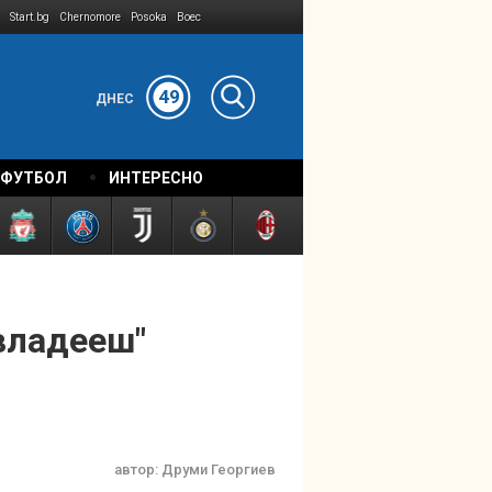
Start.bg
Chernomore
Posoka
Boec
49
ДНЕС
 ФУТБОЛ
ИНТЕРЕСНО
"владееш"
автор:
Друми Георгиев