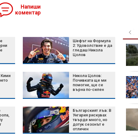
Напиши
коментар
не
Шефът на Формула
орни
2: Удоволствие е да
Акция на НАП и
не
гледаш Никола
"Гранична полиция" по
Цолов
границите: Под
ударите са месо,
горива и плодове
 Кими
Никола Цолов:
Местни жители:
нето
Почивката ще ми
Младежите в Банско
помогне, ще се
върна по-силен
бяха шумни и
създаваха напрежение
още преди инцидента
е
Българският лъв: В
Повдигнаха обвинение
ропа,
Унгария рискувах
на бившия директор
бу
твърде много, но
на ВиК-Бургас
т
дотук сезонът е
отличен