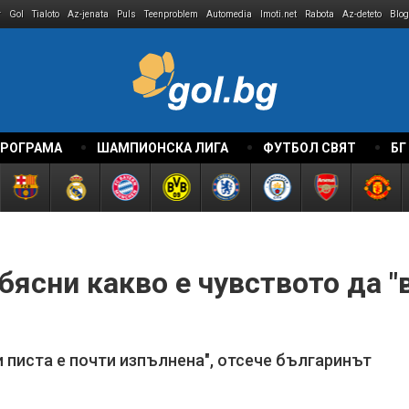
r
Gol
Tialoto
Az-jenata
Puls
Teenproblem
Automedia
Imoti.net
Rabota
Az-deteto
Blog
ПРОГРАМА
ШАМПИОНСКА ЛИГА
ФУТБОЛ СВЯТ
БГ
бясни какво е чувството да 
и писта е почти изпълнена", отсече българинът