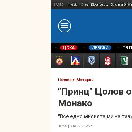
Investor
Dnes
Bloombergtv
Bulgaria On Ai
Megavselena.bg
ЦСКА
ЛЕВСКИ
ТВ 
Начало
Моторни
"Принц" Цолов о
Монако
"Все едно мисията ми на таз
15:25 | 7 юни 2026 г.