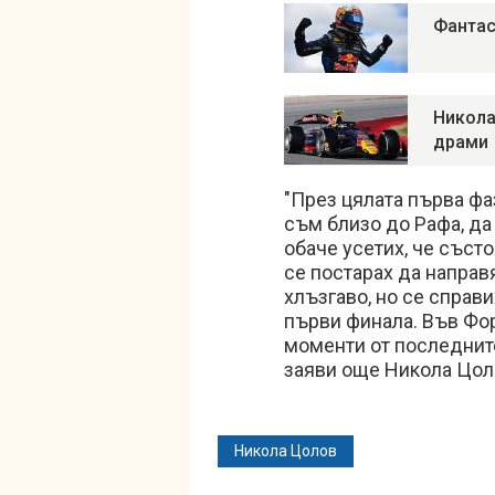
Фантас
Никола
драми
"През цялата първа фа
съм близо до Рафа, да
обаче усетих, че съст
се постарах да направ
хлъзгаво, но се справ
първи финала. Във Фор
моменти от последните
заяви още Никола Цол
Никола Цолов