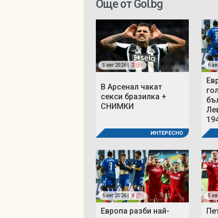
Още от Gol.bg
5 авг 2026 |
2
6 ав
Ев
В Арсенал чакат
го
секси бразилка +
бъ
СНИМКИ
Ле
19
ИНТЕРЕСНО
6 авг 2026 |
6
5 ав
Европа разби най-
Пе