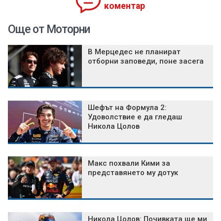
коментар
Още от Моторни
В Мерцедес не планират
отборни заповеди, поне засега
Шефът на Формула 2:
Удоволствие е да гледаш
Никола Цолов
Макс похвали Кими за
представянето му дотук
Никола Цолов: Почивката ще ми