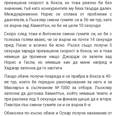
превишена скорост в бокса, но това реално бе без
значение, тъй като конкурентите му бяха твърде далеч.
Междувременно Норис се оплака от проблеми с
двигателя, а Льоклер смени гумите си в 36-ия тур, като
се върна зад Хамилтън, но бе на цели 10 секунди.
Скоро след това и Антонели смени гумите си, но бе с
толкова голям аванс, че се върна на почти 14 секунди
пред Люис и всичко бе ясно. Ръсел също получи 5
секунди заради превишена скорост в бокса, но и това
нямаше да промени нищо. Джордж се залепи зад
Норис и Гасли, но нямаше как да мине напред и
Хаджар започна да го настига.
Ландо обаче получи повреда и се прибра в бокса в 45-
ия тур, което бе поредно разочарование за него и за
Макларън в състезание №1000 за отбора. Льоклер
започна да догонва Хамилтън, който нямаше темпо и
при разлика под 5 секунди на финала щеше да е втори.
Пиастри пък смени гумите си и се върна 6-и.
Обиколки по-късно обаче и Оскар получи наказание от