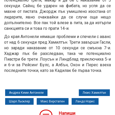
потенциално трети, макар и да бе с наказание от 5
секунди. Сайнц бе ударен на фибата, но успя да се
махне от пистата. Джордж пък умишлено изостана от
лидерите, явно очаквайки да се случи още нещо
допълнително. Все пак той влезе в пита, за да изтърпи
санкцията си и това го прати 14-и.
До края Антонели нямаше проблеми и спечели с аванс
от над 6 секунди пред Хамилтън. Трети завърши Гасли,
но заради наказание от 10 секунди се смъкна 7-и.
Хаджар пък бе разследван, така че потенциално
Пиастри бе трети. Лоусън и Линдблад приключиха 5-и
и 6-и за Рейсинг Булс, а Албън, Окон и Перес взеха
последните точки, като за Кадилак бе първа точка.
Андреа Кими Антонели
Люис Хамилтън
Шарл Льоклер
Макс Верстапен
Ландо Норис
Напиши