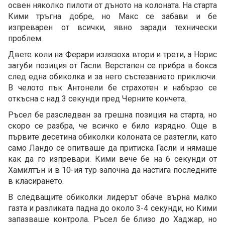
освен няколко пилоти от дъното на колоната. На старта
Кими тръгна добре, но Макс се забави и бе
изпреварен от всички, явно заради технически
проблем.
Двете коли на Ферари излязоха втори и трети, а Норис
загуби позиция от Гасли. Верстапен се прибра в бокса
след една обиколка и за него състезанието приключи.
В челото пък Антонели бе страхотен и набързо се
откъсна с над 3 секунди пред Черните кончета.
Ръсел бе разследван за грешна позиция на старта, но
скоро се разбра, че всичко е било изрядно. Още в
първите десетина обиколки колоната се разтегли, като
само Ландо се опитваше да притиска Гасли и нямаше
как да го изпревари. Кими вече бе на 6 секунди от
Хамилтън и в 10-ия тур започна да настига последните
в класирането.
В следващите обиколки лидерът обаче върна малко
газта и разликата падна до около 3-4 секунди, но Кими
запазваше контрола. Ръсел бе близо до Хаджар, но