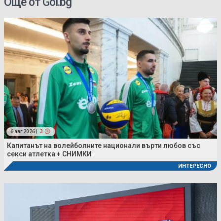
Още от Gol.bg
6 авг 2026 |
3
Капитанът на волейболните национали върти любов със
секси атлетка + СНИМКИ
ИНТЕРЕСНО