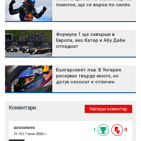
помогне, ще се върна по-силен
Формула 1 ще завърши в
Европа, ако Катар и Абу Даби
отпаднат
Българският лъв: В Унгария
рискувах твърде много, но
дотук сезонът е отличен
Коментари
Напиши коментар
анонимен
1
0
21:10 | 7 юни 2026 г.