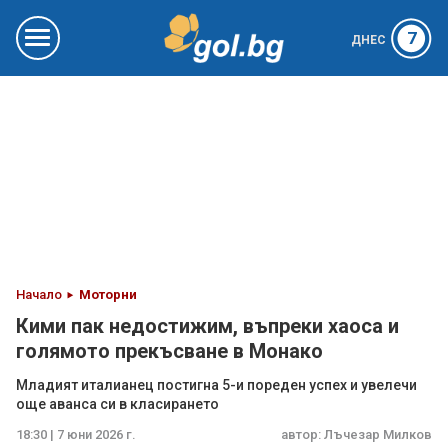
7
ДНЕС
Начало
Моторни
Кими пак недостижим, въпреки хаоса и
голямото прекъсване в Монако
Младият италианец постигна 5-и пореден успех и увелечи
още аванса си в класирането
18:30 | 7 юни 2026 г.
автор:
Лъчезар Милков