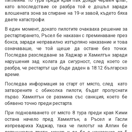
питлейна. 10 тура преди края пък дойде червен флаг,
като впоследствие се разбра той е дошъл заради
влошената зона за спиране на 19-и завой, където бяха
двете катастрофи.
В един момент, докато пилотите очакваха решение за
рестартирането, Ръсел бе наказан с преминаване през
бокса, заради неправилно изтърпяно наказание и това
означаваше, че той щеше да остане без точки.
Последва разследване за Хаджар и Хамилтън заради
нарушения зад колата да сигурност, след което се
разбра, че рестартът ще бъде даден в 18:12 българско
време.
Последва информация за старт от място, след като
затворените с обиколка пилоти, бъдат пропуснати
първо. Хамилтън се размина със санкция, което бе
обявено точно преди рестарта.
При подновяването от място 8 тура преди края Кими
остана начело пред Хамилтън, а Ръсел и Гасли
изпревариха Хаджар, така че пилотът на Алпин бе