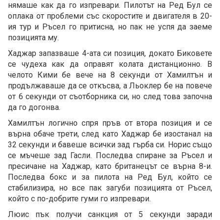
нямаше как да го изпревари. Пилотът на Ред Бул се
оплака от проблеми със скоростите и двигателя в 20-
ия тур и Ръсел го притисна, но пак не успя да заеме
позицията му.
Хаджар запазваше 4-ата си позиция, докато Биковете
се чудеха как да оправят колата дистанционно. В
челото Кими бе вече на 8 секунди от Хамилтън и
продължаваше да се откъсва, а Льоклер бе на повече
от 6 секунди от съотборника си, но след това започна
да го догонва.
Хамилтън логично спря пръв от втора позиция и се
върна обаче трети, след като Хаджар бе изостанал на
32 секунди и бавеше всички зад гърба си. Норис също
се мъчеше зад Гасли. Последва спиране за Ръсел и
пресичане на Хаджар, като британецът се върна 8-и.
Последва бокс и за пилота на Ред Бул, който се
стабилизира, но все пак загуби позицията от Ръсел,
който с по-добрите гуми го изпревари.
Люис пък получи санкция от 5 секунди заради