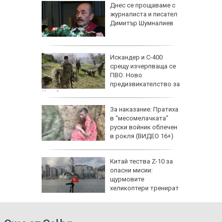
 август
Днес се прощаваме с
журналиста и писател
и важни
Димитър Шумналиев
одиите
збра
Искандер и С-400
I
срещу изчерпваща се
ПВО: Ново
предизвикателство за
Украйна
еги: Как
За наказание: Пратиха
в “месомелачката”
да
руски войник облечен
 хората?
в рокля (ВИДЕО 16+)
Китай тества Z-10 за
опасни мисии:
щурмовите
хеликоптери тренират
полети под радара