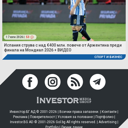
17 юли 2026 |
53
Испания струва с над €400 млн. повече от Аржентина преди
финала на Мондиал 2026 + ВИДЕО
СПОРТ И БИЗНЕС
Инвестор.БГ АД © 2001-2026 | Всички права запазени. |
Контакти
|
Реклама
|
Поверителност
|
Условия за ползване
|
Портфолио
|
Investor.BG AD © 2001-2026 Gol.bg All rights reserved. |
Advertising
|
Portfolio
|
Лични данни