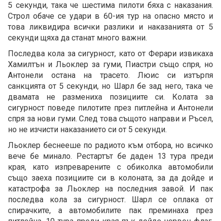
5 секунди, така че шестима пилоти бяха с наказания.
Строл обаче се удари в 60-ия тур на опасно място и
това ликвидира всички разлики и наказанията от 5
секунди щяха да станат много важни.
Последва кола за сигурност, като от Ферари извикаха
Хамилтън и Льоклер за гуми, Пиастри също спря, но
Антонели остана на трасето. Люис си изтърпя
санкцията от 5 секунди, но Шарл бе зад него, така че
двамата не размениха позициите си. Колата за
сигурност поведе пилотите през питлейна и Антонели
спря за нови гуми. След това същото направи и Ръсел,
но не изчисти наказанието си от 5 секунди.
Льоклер беснееше по радиото към отбора, но всичко
вече бе минало. Рестартът бе даден 13 тура преди
края, като изпреварените с обиколка автомобили
също заеха позициите си в колоната, за да дойде и
катастрофа за Льоклер на последния завой. И пак
последва кола за сигурност. Шарл се оплака от
спирачките, а автомобилите пак преминаха през