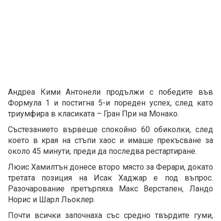
Андреа Кими Антонели продължи с победите във
Формула 1 и постигна 5-и пореден успех, след като
триумфира в класиката – Гран При на Монако.
Състезанието вървеше спокойно 60 обиколки, след
което в края на стъпи хаос и имаше прекъсване за
около 45 минути, преди да последва рестартиране.
Люис Хамилтън донесе второ място за Ферари, докато
третата позиция на Исак Хаджар е под въпрос.
Разочарование претърпяха Макс Верстапен, Ландо
Норис и Шарл Льоклер.
Почти всички започнаха със средно твърдите гуми,