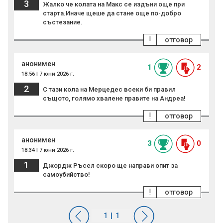
3
Жалко че колата на Макс се издъни още при
старта.Иначе щеше да стане още по-добро
състезание.
!
отговор
анонимен
1
2
18:56 | 7 юни 2026 г.
2
С тази кола на Мерцедес всеки би правил
същото, голямо хвалене правите на Андреа!
!
отговор
анонимен
3
0
18:34 | 7 юни 2026 г.
1
Джордж Ръсел скоро ще направи опит за
самоубийство!
!
отговор