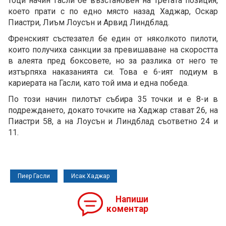
тоци начин Гасли бе възстановен на третата позиция,
което прати с по едно място назад Хаджар, Оскар
Пиастри, Лиъм Лоусън и Арвид Линдблад.
Френският състезател бе един от няколкото пилоти,
които получиха санкции за превишаване на скоростта
в алеята пред боксовете, но за разлика от него те
изтърпяха наказанията си. Това е 6-ият подиум в
кариерата на Гасли, като той има и една победа.
По този начин пилотът събира 35 точки и е 8-и в
подреждането, докато точките на Хаджар стават 26, на
Пиастри 58, а на Лоусън и Линдблад съответно 24 и
11.
Пиер Гасли
Исак Хаджар
Напиши
коментар