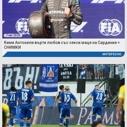
7 авг 2026
Кими Антонели върти любов със секси маце на Сардиния +
СНИМКИ
ИНТЕРЕСНО