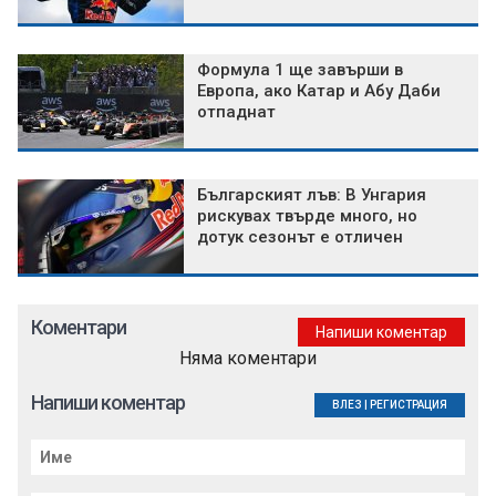
Формула 1 ще завърши в
Европа, ако Катар и Абу Даби
отпаднат
Българският лъв: В Унгария
рискувах твърде много, но
дотук сезонът е отличен
Коментари
Напиши коментар
Няма коментари
Напиши коментар
ВЛЕЗ
|
РЕГИСТРАЦИЯ