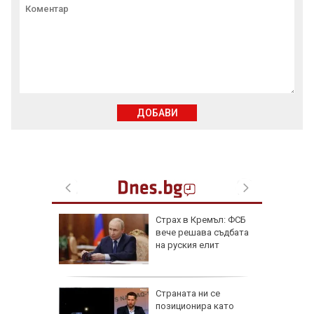
ДОБАВИ
от за 3
Страх в Кремъл: ФСБ
е на
вече решава съдбата
вижение
на руския елит
 август
а най-
Страната ни се
ник на
позиционира като