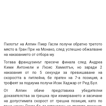
Пилотът на Алпин Пиер Гасли получи обратно третото
място в Гран При на Монако, след успешно обжалване
на наказанието от отбора му.
Тогава французинът пресече финала след Андреа
Кими Антонели и Люис Хамилтън, но заради 2
наказания от по 5 секунди за превишаване на
скоростта в питлейна, бе пратен на 7-а позиция, а
трофеят за подиума получи Исак Хаджар от Ред Бул.
От Алпин обаче представиха убедителни
доказателства за грешка при измерването и засичане
на допустимата скорост от грешна позиция, като по