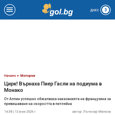
3
ДНЕС
Начало
Моторни
Цирк! Върнаха Пиер Гасли на подиума в
Монако
От Алпин успешно обжалваха наказанията на французина за
превишаване на скоростта в питлейна
14:38 | 12 юни 2026 г.
автор:
Лъчезар Милков