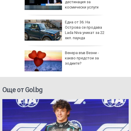
дестинация за
космически услуги
на
Една от 36: На
нал в
Острова се продава
Lada Niva уникат за 22
хил. паунда
рола по
Венера във Везни -
какво предстои за
а арести
зодиите?
Още от Gol.bg