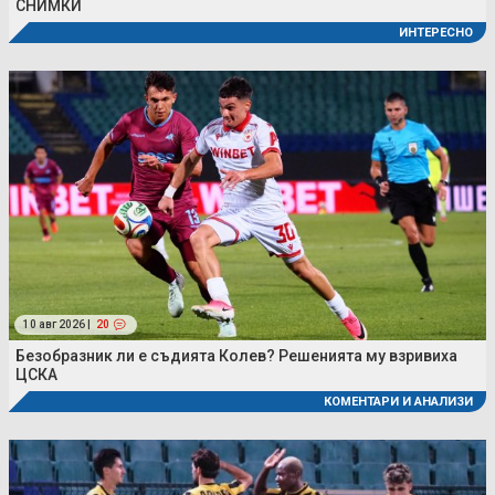
СНИМКИ
ИНТЕРЕСНО
10 авг 2026 |
20
Безобразник ли е съдията Колев? Решенията му взривиха
ЦСКА
КОМЕНТАРИ И АНАЛИЗИ