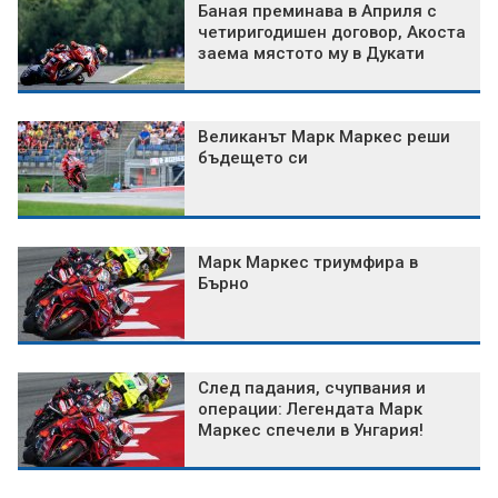
Баная преминава в Априля с
четиригодишен договор, Акоста
заема мястото му в Дукати
Великанът Марк Маркес реши
бъдещето си
Марк Маркес триумфира в
Бърно
След падания, счупвания и
операции: Легендата Марк
Маркес спечели в Унгария!