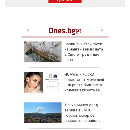
Завишени стойности
в
на манган във водата
ргас
в Свиленград и две
е за
села
 Славчо
HUAWEI и FLICKA
ската
представят Movement
фия
– първата българска
колекция бижута за
серията HUAWEI FreeClip
Денчо Минев след
Русия
взрива в ЕМКО:
Горски пожар се
лан за
разраства в района