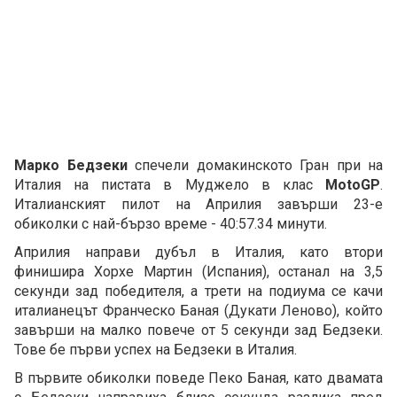
Марко Бедзеки
спечели домакинското Гран при на
Италия на пистата в Муджело в клас
MotoGP
.
Италианският пилот на Априлия завърши 23-е
обиколки с най-бързо време - 40:57.34 минути.
Априлия направи дубъл в Италия, като втори
финишира Хорхе Мартин (Испания), останал на 3,5
секунди зад победителя, а трети на подиума се качи
италианецът Франческо Баная (Дукати Леново), който
завърши на малко повече от 5 секунди зад Бедзеки.
Тове бе първи успех на Бедзеки в Италия.
В първите обиколки поведе Пеко Баная, като двамата