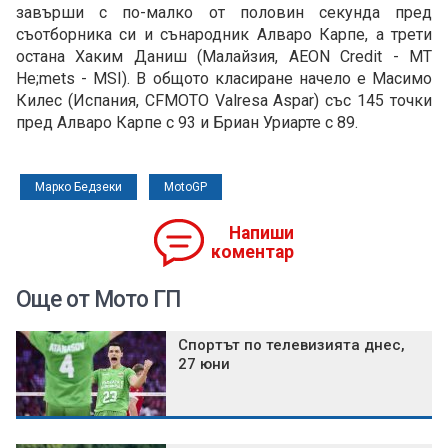
завърши с по-малко от половин секунда пред
съотборника си и сънародник Алваро Карпе, а трети
остана Хаким Даниш (Малайзия, AEON Credit - MT
He;mets - MSI). В общото класиране начело е Масимо
Килес (Испания, CFMOTO Valresa Aspar) със 145 точки
пред Алваро Карпе с 93 и Бриан Уриарте с 89.
Марко Бедзеки
MotoGP
Напиши
коментар
Още от Мото ГП
Спортът по телевизията днес,
27 юни