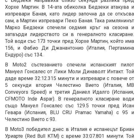
с Бедзеки направиха близо секунда разлика пред
Хорхе Мартин. В 14-ата обиколка Бедзеки атакува и
изпревари Баная, като лидер започна да се откъсва
сам, а Мартин изпревари Пеко Баная. Така римлянинът
Марко Бедзеки спечели седмия кръг на сезона и
затвърди лидерството си в генералното класиране.
Той води със 173 точки пред Хорхе Мартин, който има
156, и Фабио Ди Джанантонио (Италия, Пертамина
Ендуро) със 134.
В Moto2 състезанието спечели испанският пилот
Мануел Гонсалес от Лики Моли Динаволт Интакт. Той
даде време 32:12.315 минути и изпревари с повече от
5 секунди втория Челестино Вието (Италия, MB
Conveyors Speed) и третия Даниел Идалго (Испания,
CFMOTO Inde Aspar). В генералното класиране води
също Мануел Гонсалес със 129.5 точки пред Исан
Гевара (Испания, BLU CRU Pramac Yamaha) с 95 и
Челестино Вието с 93.
В Moto3 победител днес в Италия е испанецът Бриан
Уриарте (Red Bull KTM) с време 33:07.801 минути. Той