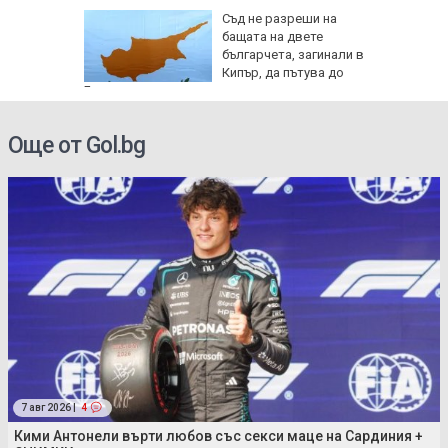
де 21
Съд не разреши на
йните
бащата на двете
АЩ да
българчета, загинали в
Кипър, да пътува до
България
Още от Gol.bg
7 авг 2026 |
4
Кими Антонели върти любов със секси маце на Сардиния +