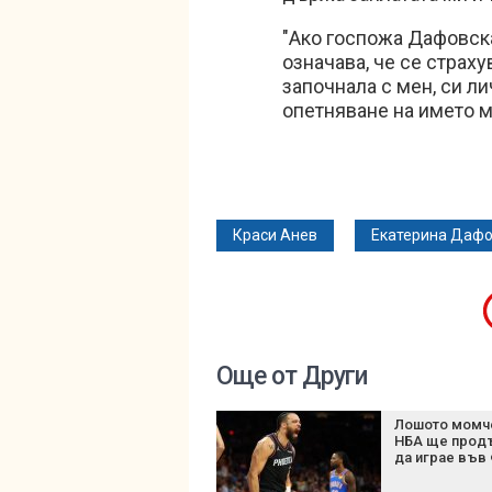
"Ако госпожа Дафовска
означава, че се страху
започнала с мен, си л
опетняване на името ми
Краси Анев
Екатерина Дафо
Още от Други
Лошото момч
НБА ще прод
да играе във