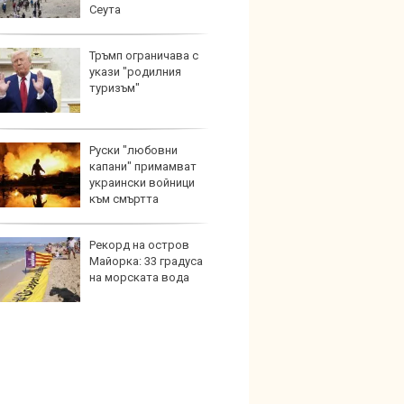
Сеута
окачв
Тръмп ограничава с
Герма
укази "родилния
Ferrari
туризъм"
Руски "любовни
Дори 
капани" примамват
върху
украински войници
загуб
към смъртта
Рекорд на остров
Защо 
Майорка: 33 градуса
бутон
на морската вода
новит