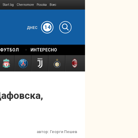
Start.bg
Chernomore
Posoka
Boec
14
ДНЕС
 ФУТБОЛ
ИНТЕРЕСНО
Дафовска,
автор:
Георги Пешев