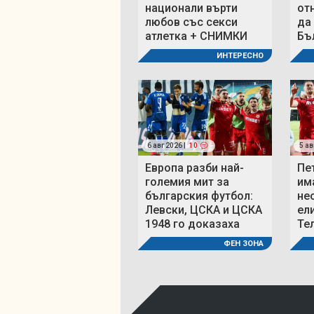
национали върти
от
любов със секси
да
атлетка + СНИМКИ
Бъ
ИНТЕРЕСНО
6 авг 2026 |
10
5 ав
Европа разби най-
Пе
големия мит за
им
българския футбол:
не
Левски, ЦСКА и ЦСКА
ел
1948 го доказаха
Те
ФЕН ЗОНА