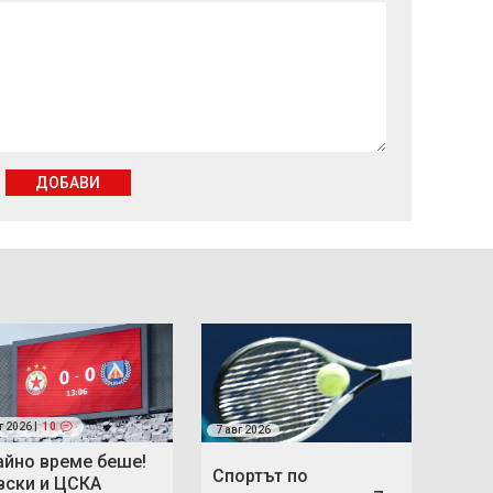
ДОБАВИ
г 2026 |
10
7 авг 2026
айно време беше!
Спортът по
вски и ЦСКА