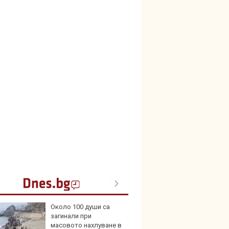
Около 100 души са
Над м
загинали при
Tesla 
масовото нахлуване в
разпа