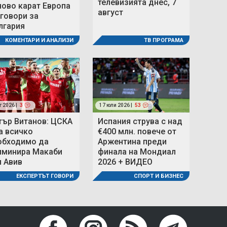
телевизията днес, 7
ново карат Европа
август
 говори за
лгария
ТВ ПРОГРАМА
КОМЕНТАРИ И АНАЛИЗИ
г 2026 |
3
17 юли 2026 |
53
тър Витанов: ЦСКА
Испания струва с над
а всичко
€400 млн. повече от
обходимо да
Аржентина преди
иминира Макаби
финала на Мондиал
л Авив
2026 + ВИДЕО
ЕКСПЕРТЪТ ГОВОРИ
СПОРТ И БИЗНЕС