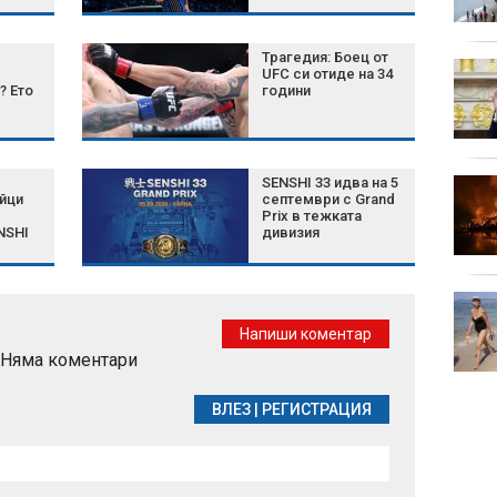
войната с Иран
Трагедия: Боец от
Започна изплащането
UFC си отиде на 34
на пенсиите
? Ето
години
лед
ории
SENSHI 33 идва на 5
Църковен празник на 7
йци
септември с Grand
август: Ето кои са
Prix в тежката
забраните и поличбите
NSHI
дивизия
Жега без край:
Температурите отново
Напиши коментар
ще достигнат 40
Няма коментари
градуса
ВЛЕЗ
|
РЕГИСТРАЦИЯ