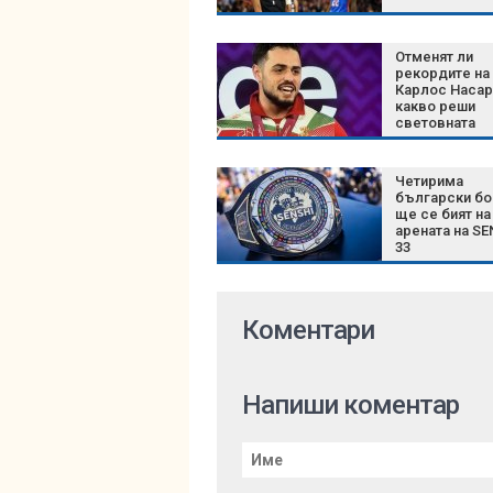
Отменят ли
рекордите на
Карлос Насар
какво реши
световната
федерация с
новите катег
Четирима
български бо
ще се бият на
арената на SE
33
Коментари
Напиши коментар