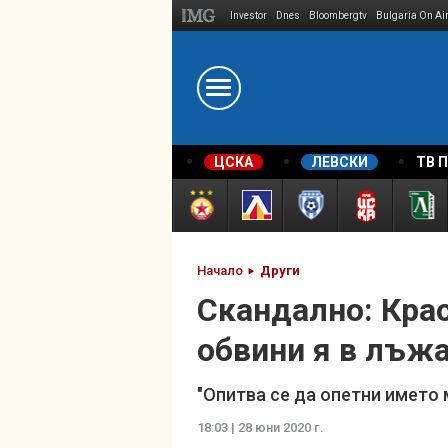
Investor
Dnes
Bloombergtv
Bulgaria On Ai
Megavselena.bg
ЦСКА
ЛЕВСКИ
ТВ 
Начало
Други
Скандално: Кра
обвини я в лъж
"Опитва се да опетни името 
18:03 | 28 юни 2020 г.