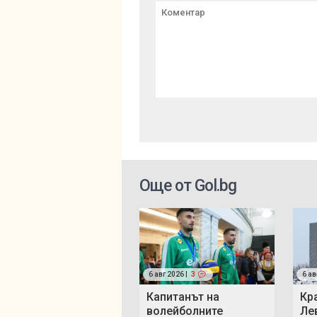
Още от Gol.bg
6 авг 2026 |
3
6 ав
Капитанът на
Кр
волейболните
Ле