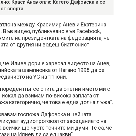
лно: Краси Анев оплю Катето Дафовска и се
 от спорта
иатлона между Красимир Анев и Екатерина
 Във видео, публикувано във Facebook,
мите на президентката на федерацията, че
лата от другия ни водещ биатлонист
, че Илиев дори е харесал видеото на Анев,
ийската шампионка от Нагано 1998 да се
седанието на УС на 11 юни.
пореден път се опита да опетни името ми с
м искал да взимам по-висока заплата от
жа категорично, че това е една долна лъжа".
зовавам госпожа Дафовска и нейната
ликуват аудиопротокол от заседанието на
а всички ще чуете точните ми думи. Те са, че
тази на Илиев да са еднакви".