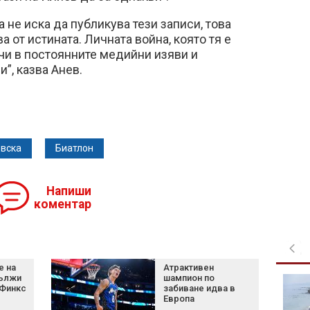
 не иска да публикува тези записи, това
ва от истината. Личната война, която тя е
ичи в постоянните медийни изяви и
”, казва Анев.
вска
Биатлон
Напиши
коментар
е на
Атрактивен
ължи
шампион по
Тръмп затяга
 Финкс
забиване идва в
"родилния туризъм" и
Европа
очаква край на