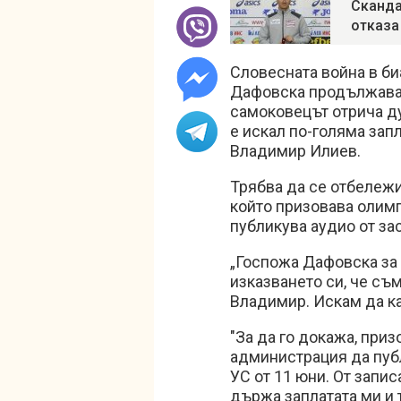
Сканда
отказа
Словесната война в б
Дафовска продължава.
самоковецът отрича ду
е искал по-голяма зап
Владимир Илиев.
Трябва да се отбележи
който призовава олимп
публикува аудио от за
„Госпожа Дафовска за 
изказването си, че съ
Владимир. Искам да ка
"За да го докажа, при
администрация да пуб
УС от 11 юни. От запис
държа заплатата ми и 