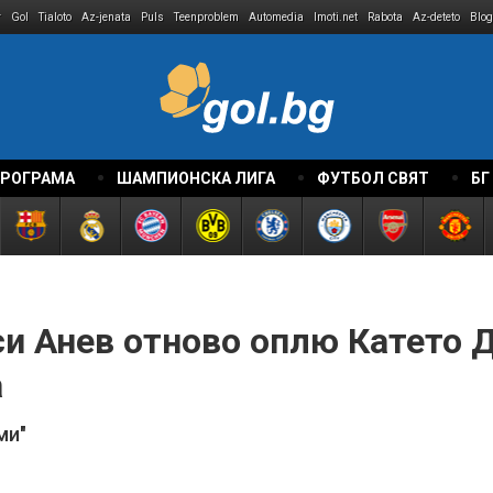
r
Gol
Tialoto
Az-jenata
Puls
Teenproblem
Automedia
Imoti.net
Rabota
Az-deteto
Blog
ПРОГРАМА
ШАМПИОНСКА ЛИГА
ФУТБОЛ СВЯТ
БГ
си Анев отново оплю Катето 
а
ми"