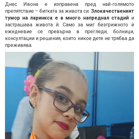
Днес Ивона е изправена пред най-голямото
препятствие – битката за живота си.
Злокачественият
тумор на ларинкса е в много напреднал стадий
и
застрашава живота й. Само за миг безгрижното ѝ
ежедневие се превърна в прегледи, болници,
консултации и решения, които никое дете не трябва да
преживява.