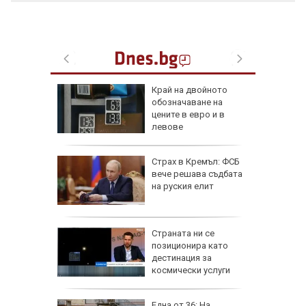
ака по
Край на двойното
ви и
обозначаване на
иев и
цените в евро и в
левове
иск за
Страх в Кремъл: ФСБ
анжев
вече решава съдбата
 жеги в
на руския елит
дължи
Страната ни се
д с 2:0
позиционира като
д)
дестинация за
космически услуги
ник на 8
Една от 36: На