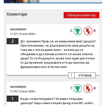
Коментари
Напиши коментар
анонимен
5
0
11:57 | 12 юни 2026 г.
2
До: анонимен Прав си, но каква вина имат децата?
При положение, че държавата не пази децата си,
това им е последният шанс - всички да се
обединим и да спасим колкото се може повече
деца! Те са бъдещето, може пък един ден точно
те да променят държавата и тя да започне да
функционира като в белия свят.
!
отговор
анонимен
7
0
11:39 | 12 юни 2026 г.
1
Къде са институциите? 3а какво плащаме
данъци? 3ащо няма спешен фонд към МС, който