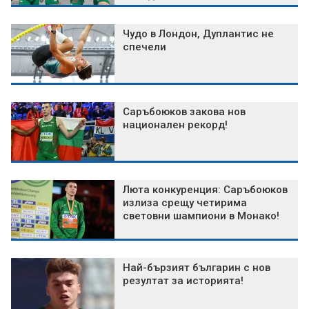
Чудо в Лондон, Дуплантис не
спечели
Саръбоюков закова нов
национален рекорд!
Люта конкуренция: Саръбоюков
излиза срещу четирима
световни шампиони в Монако!
Най-бързият българин с нов
резултат за историята!