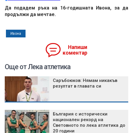
Да подадем ръка на 16-годишната Ивона, за да
продължи да мечтае.
Ивона
Напиши
коментар
Още от Лека атлетика
Саръбоюков: Нямам никакъв
резултат в главата си
България с исторически
национален рекорд на
Световното по лека атлетика до
20 години