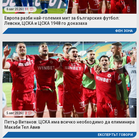
6 авг 2026 |
11
Европа разби най-големия мит за българския футбол:
Левски, ЦСКА и ЦСКА 1948 го доказаха
ФЕН ЗОНА
5 авг 2026 |
3
Петър Витанов: ЦСКА има всичко необходимо да елиминира
Макаби Тел Авив
ЕКСПЕРТЪТ ГОВОРИ