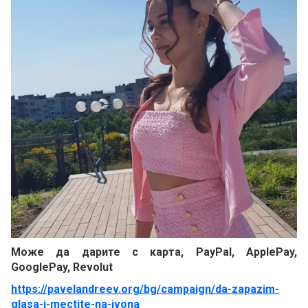
Може да дарите с карта, PayPal, ApplePay,
GooglePay, Revolut
https://pavelandreev.org/bg/campaign/da-zapazim-
glasa-i-mectite-na-ivona