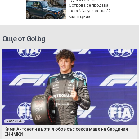
 носи
Острова се продава
Мирон и
Lada Niva уникат за 22
 да
хил. паунда
Още от Gol.bg
7 авг 2026
Кими Антонели върти любов със секси маце на Сардиния +
СНИМКИ