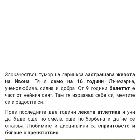
Злокачествен тумор на ларинкса
застрашава живота
на Ивона
. Тя е
само на 16 години
. Лъчезарна,
ученолюбива, силна и добра. От 9 години
балетът
е
част от нейния свят. Там тя изразява себе си, мечтите
си и радостта си.
През последните две години
леката атлетика
я учи
да бъде още по-смела, още по-борбена и да не се
отказва. Любимите й дисциплини са
спринтовете и
бягане с препятствия.