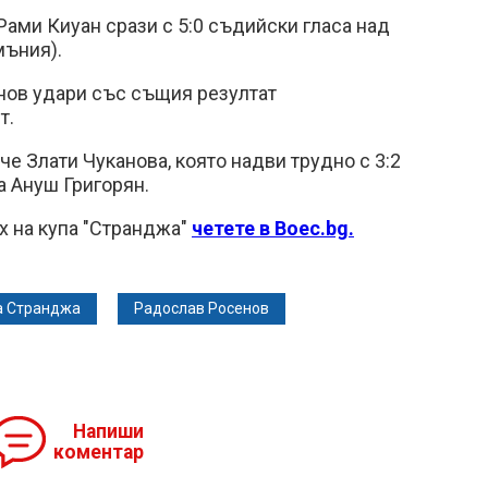
ами Киуан срази с 5:0 съдийски гласа над
мъния).
нов удари със същия резултат
т.
е Злати Чуканова, която надви трудно с 3:2
а Ануш Григорян.
х на купа "Странджа"
четете в
Boec.bg.
а Странджа
Радослав Росенов
Напиши
коментар