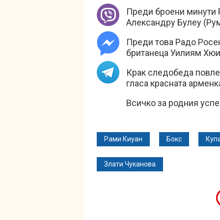
Преди броени минути Р
Александру Булеу (Ру
Преди това Радо Росе
британеца Уилиям Хюи
Крак следобеда повлеч
гласа красната арменк
Всичко за родния успе
Рами Киуан
Бокс
Куп
Злати Чуканова