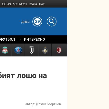
Start.bg
Chernomore
Posoka
Boec
29
ДНЕС
 ФУТБОЛ
ИНТЕРЕСНО
бият лошо на
автор:
Друми Георгиев