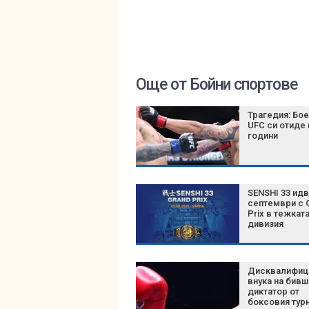
Още от Бойни спортове
Трагедия: Бое
UFC си отиде 
години
SENSHI 33 идв
септември с 
Prix в тежкат
дивизия
Дисквалифиц
внука на бивш
диктатор от
боксовия турн