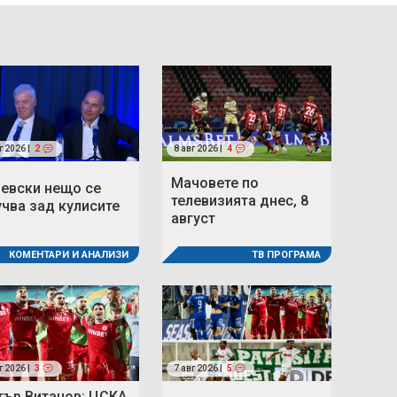
г 2026 |
2
8 авг 2026 |
4
Мачовете по
Левски нещо се
телевизията днес, 8
учва зад кулисите
август
ТВ ПРОГРАМА
КОМЕНТАРИ И АНАЛИЗИ
г 2026 |
3
7 авг 2026 |
5
тър Витанов: ЦСКА