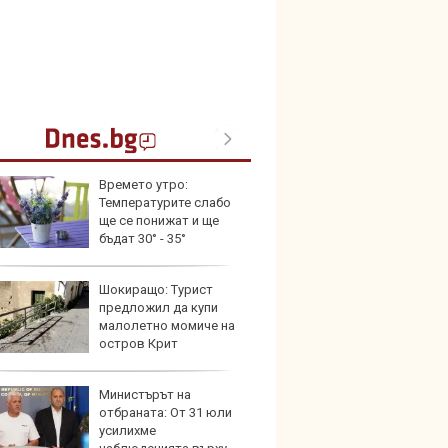
Времето утро:
Кой гу
Температурите слабо
нашес
ще се понижат и ще
китай
бъдат 30° - 35°
Шокиращо: Турист
Новат
предложил да купи
Honda
малолетно момиче на
индий
остров Крит
Министърът на
Опасно
отбраната: От 31 юли
остав
усилихме
работ