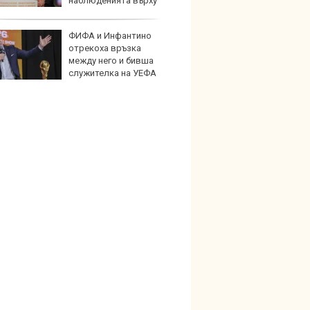
наблюденията върху
шното пространство
ФИФА и Инфантино
По-бър
отрекоха връзка
по-пре
между него и бивша
Royce 
служителка на УЕФА
коли 