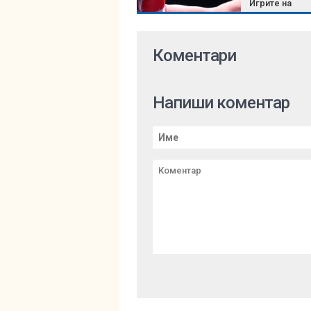
Игрите на
Британската
общност
Коментари
Напиши коментар