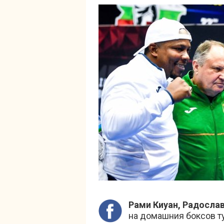
Рами Киуан, Радослав
на домашния боксов ту