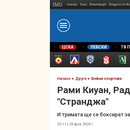
Investor
Dnes
Bloombergtv
Bulgaria On Ai
Megavselena.bg
ЦСКА
ЛЕВСКИ
ТВ 
Начало
Други
Бойни спортове
Рами Киуан, Рад
"Странджа"
И тримата ще се боксират за
20:11 | 28 фев 2026 г.