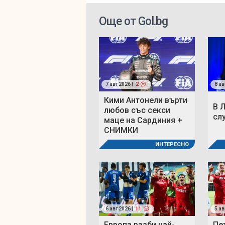
Още от Gol.bg
7 авг 2026 |
2
8 ав
Кими Антонели върти
В 
любов със секси
сл
маце на Сардиния +
СНИМКИ
ИНТЕРЕСНО
6 авг 2026 |
11
5 ав
Европа разби най-
Пе