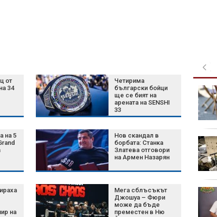
ц от
Четирима
на 34
български бойци
Ален - "ловецът на
ще се бият на
педофили": "Заловили
арената на SENSHI
сме 200, осъдените се
33
броят на пръстите"
а на 5
Нов скандал в
Топката от "Ръката на
Grand
борбата: Станка
Бога" на Марадона
а
Златева отговори
на Армен Назарян
отива на търг за
милиони
ираха
Мега сблъсъкът
Тежка катастрофа с
Джошуа – Фюри
четири коли и трима
може да бъде
пострадали затвори
ир на
преместен в Ню