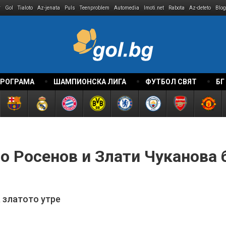
r
Gol
Tialoto
Az-jenata
Puls
Teenproblem
Automedia
Imoti.net
Rabota
Az-deteto
Blog
ПРОГРАМА
ШАМПИОНСКА ЛИГА
ФУТБОЛ СВЯТ
БГ
о Росенов и Злати Чуканова 
 златото утре