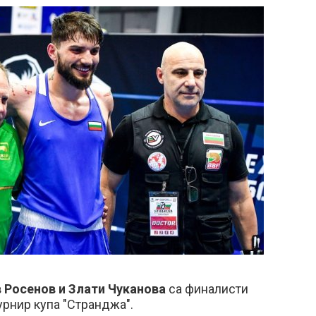
 Росенов и Злати Чуканова
са финалисти
рнир купа "Странджа".