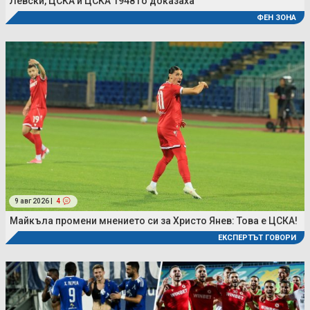
Левски, ЦСКА и ЦСКА 1948 го доказаха
ФЕН ЗОНА
9 авг 2026 |
4
Майкъла промени мнението си за Христо Янев: Това е ЦСКА!
ЕКСПЕРТЪТ ГОВОРИ