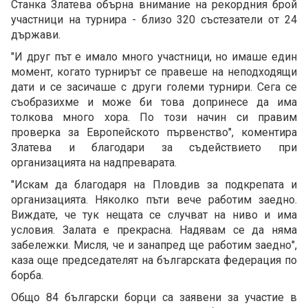
Станка Златева обърна внимание на рекордния брой
участници на турнира - близо 320 състезатели от 24
държави.
"И друг път е имало много участници, но имаше един
момент, когато турнирът се правеше на неподходящи
дати и се засичаше с други големи турнири. Сега се
съобразихме и може би това допринесе да има
толкова много хора. По този начин си правим
проверка за Европейското първенство", коментира
Златева и благодари за съдействието при
организацията на надпреварата.
"Искам да благодаря на Пловдив за подкрепата и
организацията. Няколко пъти вече работим заедно.
Виждате, че тук нещата се случват на ниво и има
условия. Залата е прекрасна. Надявам се да няма
забележки. Мисля, че и занапред ще работим заедно",
каза още председателят на българската федерация по
борба.
Общо 84 български борци са заявени за участие в