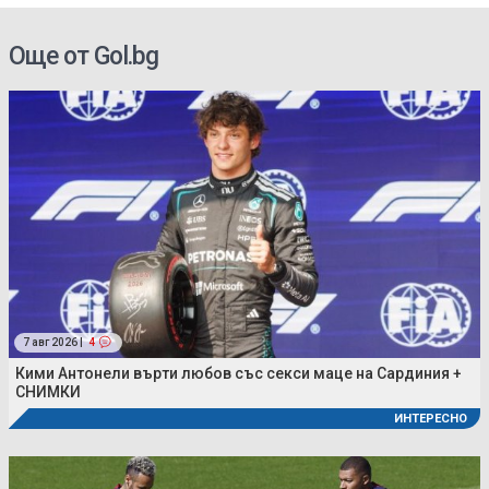
Още от Gol.bg
7 авг 2026 |
4
Кими Антонели върти любов със секси маце на Сардиния +
СНИМКИ
ИНТЕРЕСНО