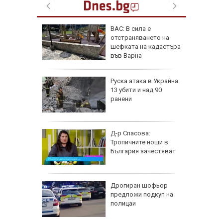
фьор
ВАС: В сила е
 евро
отстраняването на
ицаи
шефката на кадастъра
във Варна
затвори
Руска атака в Украйна:
я път
13 убити и над 90
спират
ранени
 разби в
Д-р Спасова:
о, има
Тропичните нощи в
България зачестяват
азлични
Дрогиран шофьор
тува в
предложи подкуп на
полицаи