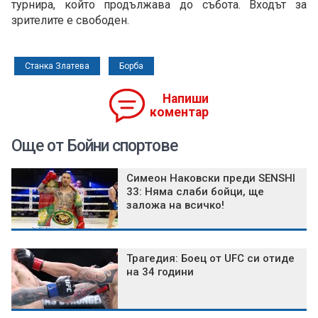
турнира, който продължава до събота. Входът за
зрителите е свободен.
Станка Златева
Борба
Напиши
коментар
Още от Бойни спортове
Симеон Наковски преди SENSHI
33: Няма слаби бойци, ще
заложа на всичко!
Трагедия: Боец от UFC си отиде
на 34 години