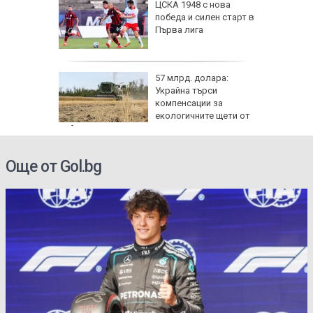
нго
ЦСКА 1948 с нова
ите си
победа и силен старт в
резерват
Първа лига
57 млрд. долара:
Украйна търси
иалните
компенсации за
ират
екологичните щети от
войната
Още от Gol.bg