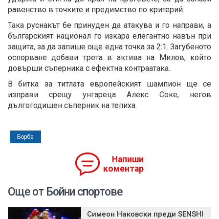
равенство в точките и предимство по критерий.
Така руснакът бе принуден да атакува и го направи, а
българският национал го изкара елегантно навън при
защита, за да запише още една точка за 2:1. Загубеното
оспорване добави трета в актива на Милов, който
довърши съперника с ефектна контраатака.
В битка за титлата европейският шампион ще се
изправи срещу унгареца Алекс Соке, негов
дългогодишен съперник на тепиха.
Борба
Напиши
коментар
Още от Бойни спортове
Симеон Наковски преди SENSHI