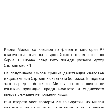
Кирил Милов се класира на финал в категория 97
класически стил на европейското първенство по
борба в Тирана, след като победи руснака Артур
Саргсян със 7:1.
На полуфинала Милов срещна действащия световен
вицешампион Саргсян и схватката бе тежка. В първата
част партерът беше за Милов, но съперникът се
измъкна привидно преди началото и съдийското
преразглеждане не промени нищо.
Във втората част партерът бе за Саргсян, но Милов
удържа и стигна до края на кръговете, за да запази