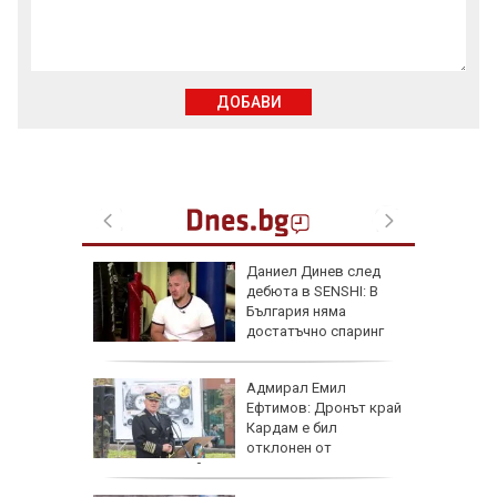
ДОБАВИ
одължи
Даниел Динев след
рия с
дебюта в SENSHI: В
око"
България няма
достатъчно спаринг
партньори
те сили
Адмирал Емил
7 години
Ефтимов: Дронът край
о си
Кардам е бил
отклонен от
електронна война