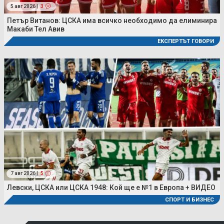
5 авг 2026 |
3
Петър Витанов: ЦСКА има всичко необходимо да елиминира
Макаби Тел Авив
ЕКСПЕРТЪТ ГОВОРИ
7 авг 2026 |
5
Левски, ЦСКА или ЦСКА 1948: Кой ще е №1 в Европа + ВИДЕО
СПОРТ И БИЗНЕС