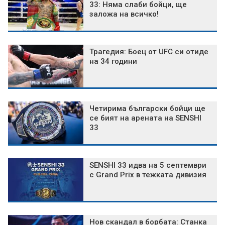
33: Няма слаби бойци, ще
заложа на всичко!
Трагедия: Боец от UFC си отиде
на 34 години
Четирима български бойци ще
се бият на арената на SENSHI
33
SENSHI 33 идва на 5 септември
с Grand Prix в тежката дивизия
Нов скандал в борбата: Станка