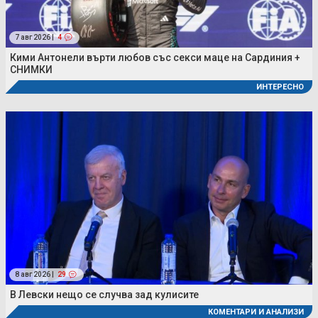
7 авг 2026 |
4
Кими Антонели върти любов със секси маце на Сардиния +
СНИМКИ
ИНТЕРЕСНО
8 авг 2026 |
29
В Левски нещо се случва зад кулисите
КОМЕНТАРИ И АНАЛИЗИ