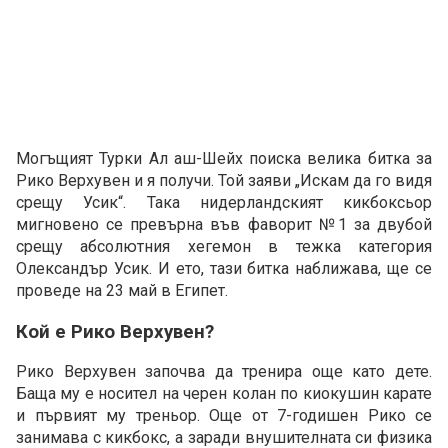
Mогъщият Турки Ал аш-Шейх поиска велика битка за
Рико Верхувен и я получи. Той заяви „Искам да го видя
срещу Усик“. Така нидерландският кикбоксьор
мигновено се превърна във фаворит №1 за двубой
срещу абсолютния хегемон в тежка категория
Олександър Усик. И ето, тази битка наближава, ще се
проведе на 23 май в Египет.
Кой е Рико Верхувен?
Рико Верхувен започва да тренира още като дете.
Баща му е носител на черен колан по киокушин карате
и първият му треньор. Още от 7-годишен Рико се
занимава с кикбокс, а заради внушителната си физика