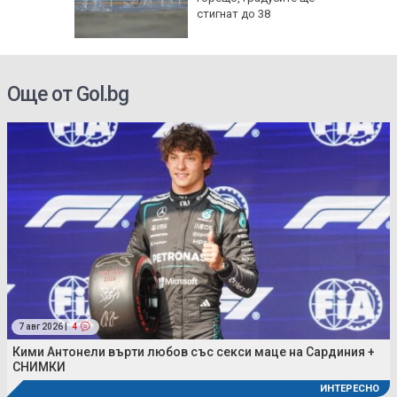
 всеки
стигнат до 38
щу
Още от Gol.bg
7 авг 2026 |
4
Кими Антонели върти любов със секси маце на Сардиния +
СНИМКИ
ИНТЕРЕСНО