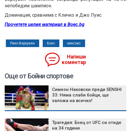
непобедим шампион.
Доминация, сравнима с Кличко и Джо Луис.
Прочетете целия материал в Boec.bg
Рико Верхувен
Бокс
киксокс
Напиши
коментар
Още от Бойни спортове
Симеон Наковски преди SENSHI
33: Няма слаби бойци, ще
заложа на всичко!
Трагедия: Боец от UFC си отиде
на 34 години