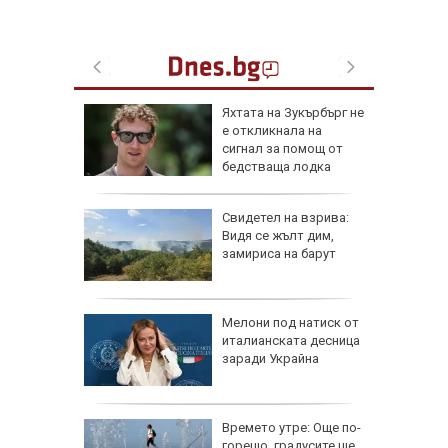
елова
Яхтата на Зукърбърг не
 Събрах
е откликнала на
я опит и
сигнал за помощ от
бедстваща лодка
овен
Свидетел на взрива:
ика в
Видя се жълт дим,
ия,
замириса на барут
 дронове
от 7,4
Мелони под натиск от
олумбия,
италианската десница
щети
заради Украйна
ди
Времето утре: Още по-
бва да
горещо, градусите ще