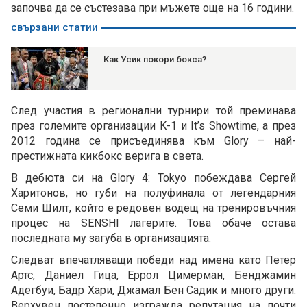
започва да се състезава при мъжете още на 16 години.
свързани статии
Как Усик покори бокса?
След участия в регионални турнири той преминава
през големите организации K-1 и It’s Showtime, а през
2012 година се присъединява към Glory – най-
престижната кикбокс верига в света.
В дебюта си на Glory 4: Tokyo побеждава Сергей
Харитонов, но губи на полуфинала от легендарния
Семи Шилт, който е редовен водещ на тренировъчния
процес на SENSHI лагерите. Това обаче остава
последната му загуба в организацията.
Следват впечатляващи победи над имена като Петер
Артс, Даниел Гица, Еррол Цимерман, Бенджамин
Адегбуи, Бадр Хари, Джамал Бен Садик и много други.
Верхувен постепенно изгражда репутация на почти