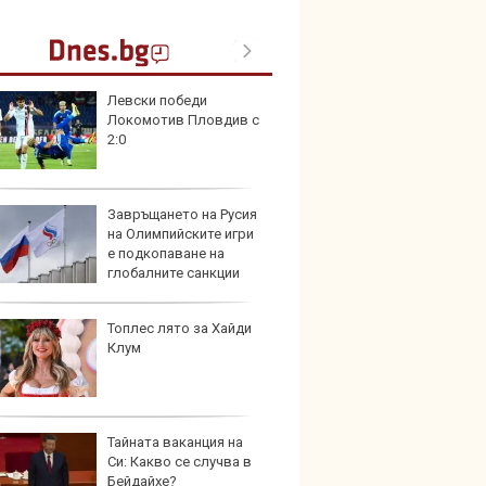
Левски победи
Toyota
Локомотив Пловдив с
999 9
2:0
търси
Завръщането на Русия
Защо 
на Олимпийските игри
остав
е подкопаване на
жегат
глобалните санкции
Топлес лято за Хайди
Автом
Клум
под з
на дв
Тайната ваканция на
Карав
Си: Какво се случва в
най-г
Бейдайхе?
недос