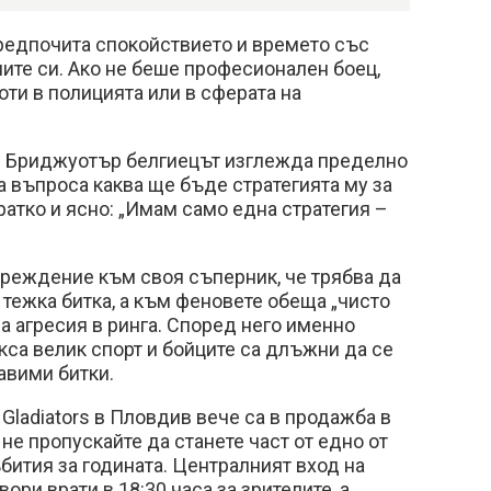
редпочита спокойствието и времето със
ите си. Ако не беше професионален боец,
ти в полицията или в сферата на
с Бриджуотър белгиецът изглежда пределно
а въпроса каква ще бъде стратегията му за
ратко и ясно: „Имам само една стратегия –
преждение към своя съперник, че трябва да
 тежка битка, а към феновете обеща „чисто
 агресия в ринга. Според него именно
кса велик спорт и бойците са длъжни да се
авими битки.
 Gladiators в Пловдив вече са в продажба в
не пропускайте да станете част от едно от
бития за годината. Централният вход на
ори врати в 18:30 часа за зрителите, а