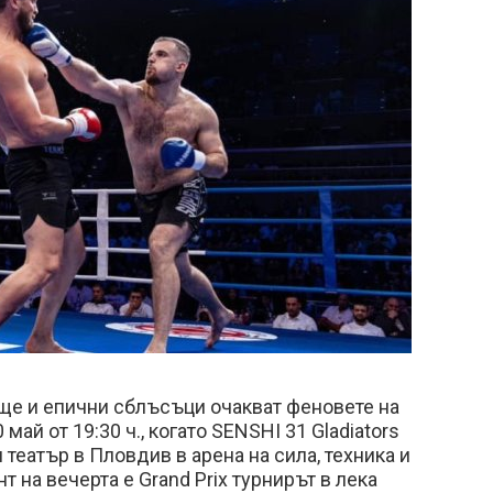
ще и епични сблъсъци очакват феновете на
май от 19:30 ч., когато SENSHI 31 Gladiators
театър в Пловдив в арена на сила, техника и
 на вечерта е Grand Prix турнирът в лека