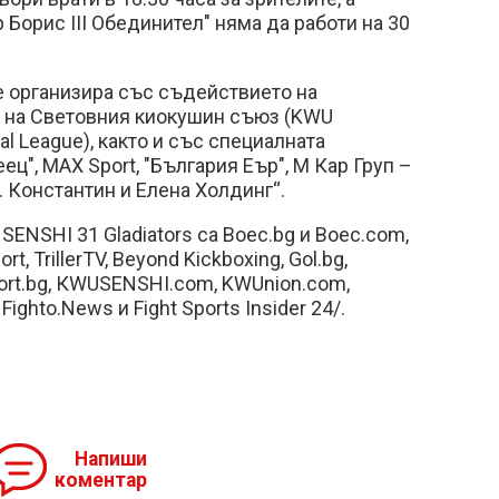
 Борис III Обединител" няма да работи на 30
се организира със съдействието на
 на Световния киокушин съюз (KWU
nal League), както и със специалната
ц", MAX Sport, "България Еър", М Кар Груп –
. Константин и Елена Холдинг“.
SENSHI 31 Gladiators са Boec.bg и Boec.com,
rt, TrillerTV, Beyond Kickboxing, Gol.bg,
psport.bg, КWUSENSHI.com, KWUnion.com,
ighto.News и Fight Sports Insider 24/.
Напиши
коментар