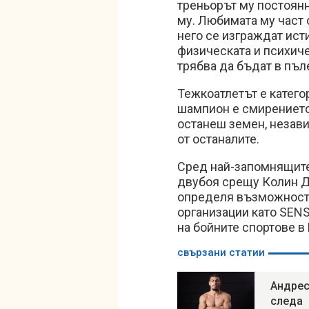
треньорът му постоянн
му. Любимата му част 
него се изграждат ист
физическата и психиче
трябва да бъдат в пъл
Тежкоатлетът е катего
шампион е смирението
останеш земен, незави
от останалите.
Сред най-запомнящите
двубоя срещу Колин Д
определя възможностт
организации като SENSH
на бойните спортове в
свързани статии
Андрес
следа