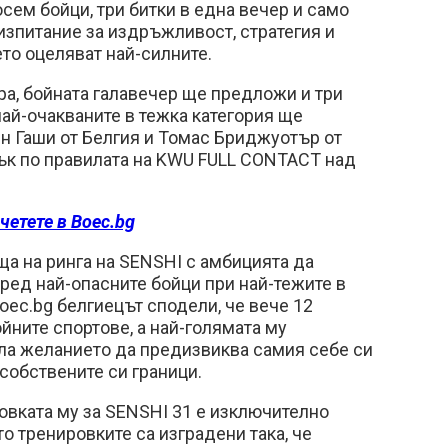
 осем бойци, три битки в една вечер и само
изпитание за издръжливост, стратегия и
ето оцеляват най-силните.
ира, бойната галавечер ще предложи и три
най-очакваните в тежка категория ще
н Гаши от Белгия и Томас Бриджуотър от
к по правилата на KWU FULL CONTACT над
четете в Boec.bg
а на ринга на SENSHI с амбицията да
ред най-опасните бойци при най-тежите в
Boec.bg белгиецът сподели, че вече 12
ойните спортове, а най-голямата му
ила желанието да предизвиква самия себе си
собствените си граници.
товката му за SENSHI 31 е изключително
то тренировките са изградени така, че