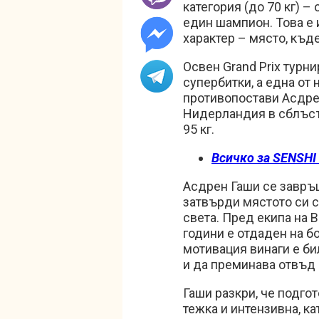
категория (до 70 кг) –
един шампион. Това е 
характер – място, къд
Освен Grand Prix турн
супербитки, а една от 
противопостави Асдре
Нидерландия в сблъсъ
95 кг.
Всичко за SENSHI 
Асдрен Гаши се завръщ
затвърди мястото си с
света. Пред екипа на 
години е отдаден на б
мотивация винаги е б
и да преминава отвъд 
Гаши разкри, че подго
тежка и интензивна, ка