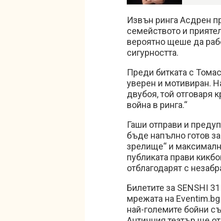
Извън ринга Асдрен п
семейството и приятел
вероятно щеше да рабо
сигурността.
Преди битката с Тома
уверен и мотивиран. Н
двубоя, той отговаря к
война в ринга.“
Гаши отправи и преду
бъде напълно готов за
зрелище“ и максимална
публиката прави кикбо
отблагодарят с незабр
Билетите за SENSHI 31
мрежата на Eventim.bg 
най-големите бойни съ
Античния театър ще отв