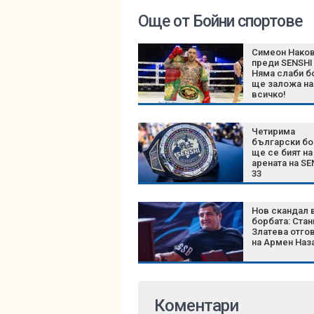
Още от Бойни спортове
Симеон Нако
преди SENSHI 
Няма слаби б
ще заложа на
всичко!
Четирима
български бо
ще се бият на
арената на SE
33
Нов скандал 
борбата: Стан
Златева отго
на Армен Наз
Коментари