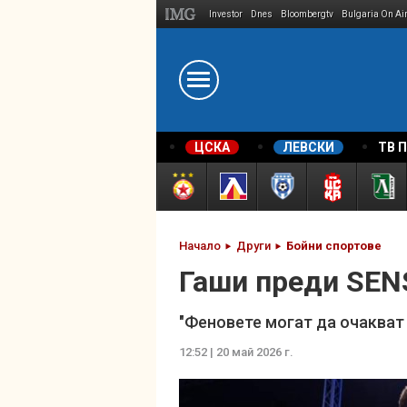
Investor
Dnes
Bloombergtv
Bulgaria On Ai
Megavselena.bg
ЦСКА
ЛЕВСКИ
ТВ 
Начало
Други
Бойни спортове
Гаши преди SENS
"Феновете могат да очакват 
12:52 | 20 май 2026 г.