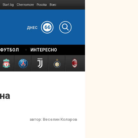
Start.bg
Chernomore
Posoka
Boec
66
ДНЕС
 ФУТБОЛ
ИНТЕРЕСНО
йна
автор:
Веселин Коларов