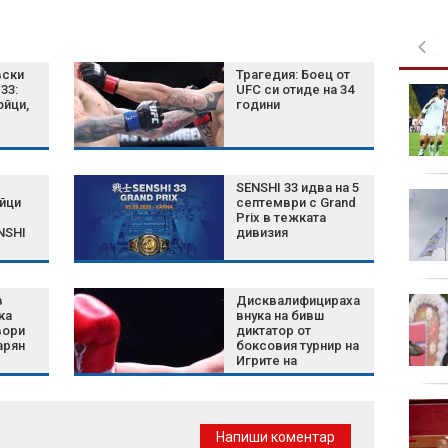
вски
Трагедия: Боец от
33:
UFC си отиде на 34
Green Day пусна
ойци,
години
денонощен канал в
YouTube
SENSHI 33 идва на 5
Затягат контрола по
йци
септември с Grand
плажовете в
Prix в тежката
NSHI
дивизия
Халкидики, има арести
в
Дисквалифицираха
Късна емисия
ка
внука на бивш
вори
диктатор от
арян
боксовия турнир на
Игрите на
Британската
общност
Турция внедри AI
система за откриване
Напиши коментар
на терористични