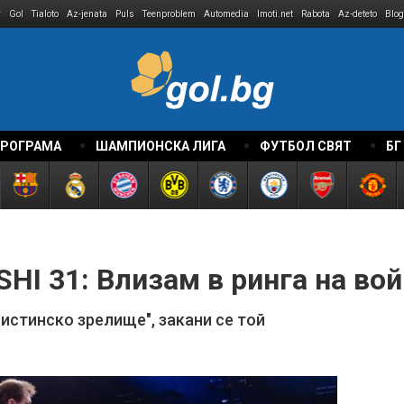
r
Gol
Tialoto
Az-jenata
Puls
Teenproblem
Automedia
Imoti.net
Rabota
Az-deteto
Blog
ПРОГРАМА
ШАМПИОНСКА ЛИГА
ФУТБОЛ СВЯТ
БГ
HI 31: Влизам в ринга на во
истинско зрелище", закани се той