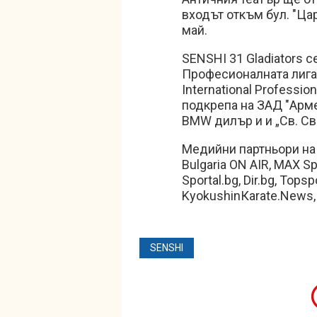
входът откъм бул. "Цар
май.
SENSHI 31 Gladiators 
Професионалната лига
International Professio
подкрепа на ЗАД "Армее
BMW дилър и и „Св. Св
Медийни партньори на 
Bulgaria ON AIR, MAX Spo
Sportal.bg, Dir.bg, To
KyokushinКarate.News, F
SENSHI