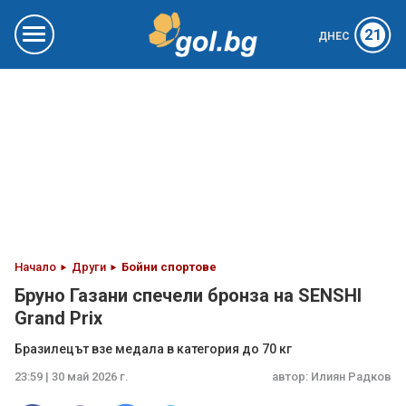
21
ДНЕС
Начало
Други
Бойни спортове
Бруно Газани спечели бронза на SENSHI
Grand Prix
Бразилецът взе медала в категория до 70 кг
23:59 | 30 май 2026 г.
автор:
Илиян Радков