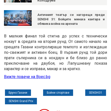
Колодрума
Античният театър се нагорещи преди
SENSHI 31: Бойците минаха кантара и
обявиха война на арената
В малкия финал той стигна до успех с технически
нокаут в средата на втория рунд. От самото начало на
срещата Газани контролираше темпото и изглеждаше
по-свежият и активен боец. В първия рунд той дори
прати съперника си в нокдаун и бе близо до ранно
приключване на двубоя, но Лапушнеану показа
характер и се изправи, макар и за кратко.
Вижте повече на Boec.bg
Бруно Газани
Бойни спортове
SENSHI31
SENSHI Grand Prix