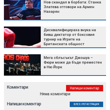
Нов скандал в борбата: Станка
Златева отговори на Армен
Назарян
Дисквалифицираха внука на
бивш диктатор от боксовия
турнир на Игрите на
Британската общност
Мега сблъсъкът Джошуа –
Фюри може да бъде преместен
в Ню Йорк
Коментари
Напиши коментар
Няма коментари
Напиши коментар
ВЛЕЗ
|
РЕГИСТРАЦИЯ