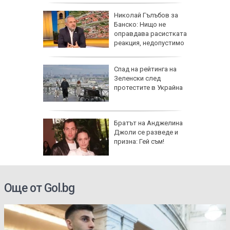
я
Николай Гълъбов за
ята през
Банско: Нищо не
продължи
оправдава расистката
реакция, недопустимо
е
НИМКИ
Спад на рейтинга на
я
Зеленски след
 Дамаск
протестите в Украйна
ължава с
Братът на Анджелина
аки по
Джоли се разведе и
Русия
призна: Гей съм!
Още от Gol.bg