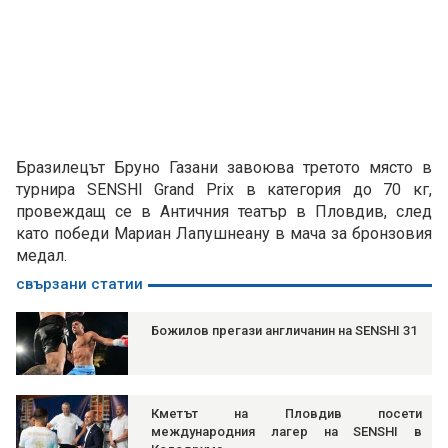
Бразилецът Бруно Газани завоюва третото място в
турнира SENSHI Grand Prix в категория до 70 кг,
провеждащ се в Античния театър в Пловдив, след
като победи Мариан Лапушнеану в мача за бронзовия
медал.
свързани статии
Божилов прегази англичанин на SENSHI 31
Кметът на Пловдив посети
международния лагер на SENSHI в