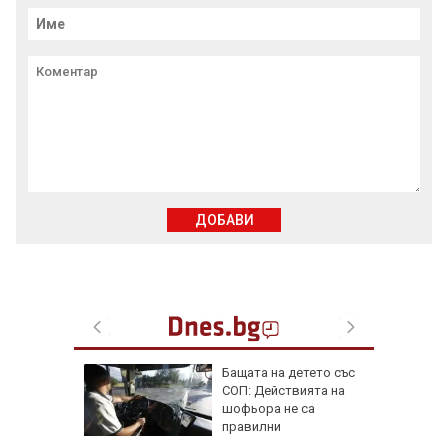
ДОБАВИ
Бащата на детето със
ърция,
СОП: Действията на
шофьора не са
правилни