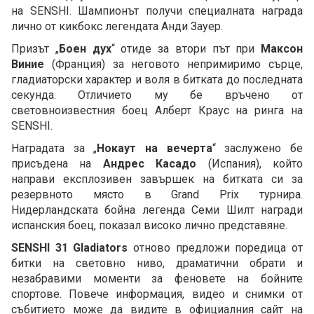
на SENSHI. Шампионът получи специалната награда
лично от кикбокс легендата Анди Зауер.
Призът „
Боен дух
“ отиде за втори път при
Максон
Виние
(Франция) за неговото непримиримо сърце,
гладиаторски характер и воля в битката до последната
секунда. Отличието му бе връчено от
световноизвестния боец Алберт Краус на ринга на
SENSHI.
Наградата за „
Нокаут на вечерта
“ заслужено бе
присъдена на
Андрес Касадо
(Испания), който
направи експлозивен завършек на битката си за
резервното място в Grand Prix турнира.
Нидерландската бойна легенда Семи Шилт награди
испанския боец, показал високо лично представяне.
SENSHI 31 Gladiators
отново предложи поредица от
битки на световно ниво, драматични обрати и
незабравими моменти за феновете на бойните
спортове. Повече информация, видео и снимки от
събитието може да видите в официалния сайт на