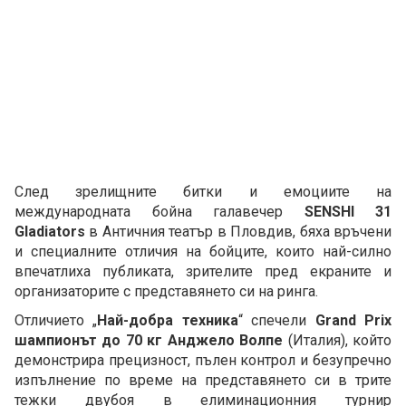
След зрелищните битки и емоциите на
международната бойна галавечер
SENSHI 31
Gladiators
в Античния театър в Пловдив, бяха връчени
и специалните отличия на бойците, които най-силно
впечатлиха публиката, зрителите пред екраните и
организаторите с представянето си на ринга.
Отличието „
Най-добра техника
“ спечели
Grand Prix
шампионът до 70 кг Анджело Волпе
(Италия), който
демонстрира прецизност, пълен контрол и безупречно
изпълнение по време на представянето си в трите
тежки двубоя в елиминационния турнир