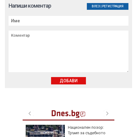
Напиши коментар
ВЛЕЗ
|
РЕГИСТРАЦИЯ
ДОБАВИ
овски:
Национален позор:
ята на
Тръмп за съдебното