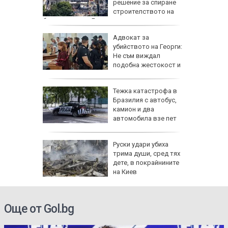
р е
решение за спиране
тъпка
строителството на
балната зала в Белия дом
и това
Адвокат за
рски
убийството на Георги:
ак
Не съм виждал
ят на
подобна жестокост и
садизъм от непълнолетни, случаят е
безпрецедентен
лишна
Тежка катастрофа в
Рико на
Бразилия с автобус,
 тежката
камион и два
И)
автомобила взе пет
жертви
Руски удари убиха
гигантски
трима души, сред тях
край
дете, в покрайнините
КИ)
на Киев
Още от Gol.bg