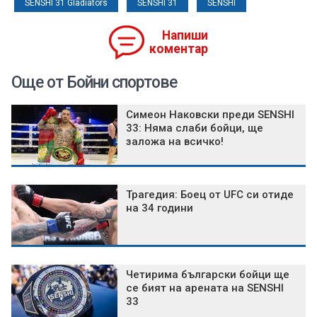
SENSHI 31 Gladiators
SENSHI 31
SENSHI
Напиши
коментар
Още от Бойни спортове
Симеон Наковски преди SENSHI
33: Няма слаби бойци, ще
заложа на всичко!
Трагедия: Боец от UFC си отиде
на 34 години
Четирима български бойци ще
се бият на арената на SENSHI
33