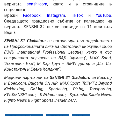
веригата
senshi.com
, както и в страниците в
социалните
мрежи
Facebook
,
Instagram
,
TikTok
и
YouTube
.
Следващото грандиозно събитие от календара на
веригата SENSHI 32 ще се проведе на 11 юли във
Варна.
SENSHI 31 Gladiators
се организира със съдействието
на Професионалната лига на Световния киокушин съюз
(KWU International Professional League), както и със
специалната подкрепа на ЗАД "Армеец", MAX Sport,
"България Еър", М Кар Груп – BMW дилър и „Св. Св.
Константин и Елена Холдинг“.
Медийни партньори на
SENSHI 31 Gladiators
са Boec.bg
и Boec.com, Bulgaria ON AIR, MAX Sport, TrillerTV, Beyond
Kickboxing,
Gol.bg
, Sportal.bg, Dir.bg, Topsport.bg,
КWUSENSHI.com, KWUnion.com, KyokushinКarate.News,
Fighto.News и Fight Sports Insider 24/7.