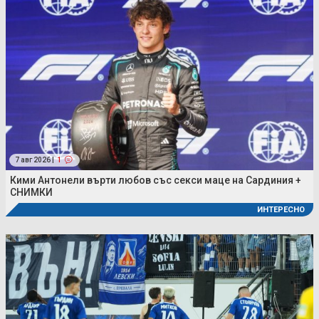
7 авг 2026 |
1
Кими Антонели върти любов със секси маце на Сардиния +
СНИМКИ
ИНТЕРЕСНО