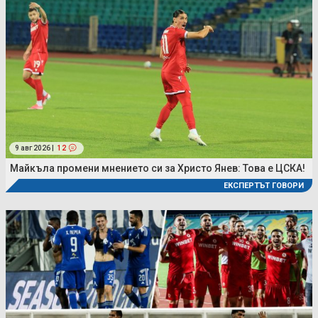
9 авг 2026 |
12
Майкъла промени мнението си за Христо Янев: Това е ЦСКА!
ЕКСПЕРТЪТ ГОВОРИ