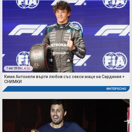
7 авг 2026 |
4
Кими Антонели върти любов със секси маце на Сардиния +
СНИМКИ
ИНТЕРЕСНО