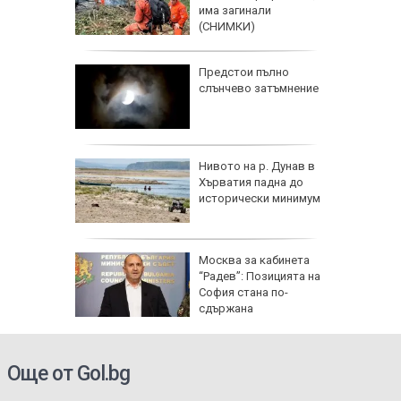
та и
има загинали
а
(СНИМКИ)
Радев
Предстои пълно
 тона
слънчево затъмнение
Нивото на р. Дунав в
к при
Хърватия падна до
енията за
исторически минимум
ата
Москва за кабинета
анд
“Радев”: Позицията на
раща
София стана по-
НИМКИ)
сдържана
Още от Gol.bg