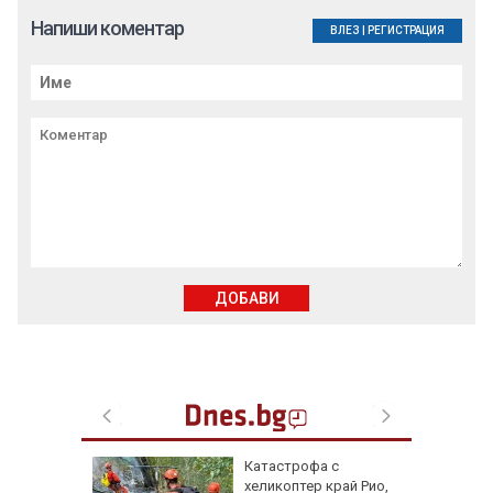
Напиши коментар
ВЛЕЗ
|
РЕГИСТРАЦИЯ
ДОБАВИ
ата" в
Катастрофа с
такъл за
хеликоптер край Рио,