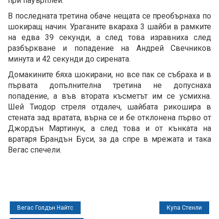
при пауърплей.
В последната третина обаче нещата се преобърнаха по
шокиращ начин. Ураганите вкараха 3 шайби в рамките
на едва 39 секунди, а след това изравниха след
разбъркване и попадение на Андрей Свечников
минута и 42 секунди до сирената.
Домакините бяха шокирани, но все пак се събраха и в
първата допълнителна третина не допуснаха
попадение, а във втората късметът им се усмихна.
Шей Тиодор стреля отдалеч, шайбата рикошира в
стената зад вратата, върна се и бе отклонена първо от
Джордън Мартинук, а след това и от кънката на
вратаря Брандън Буси, за да спре в мрежата и така
Вегас спечели.
Вегас Голдън Найтс
Купа Стенли