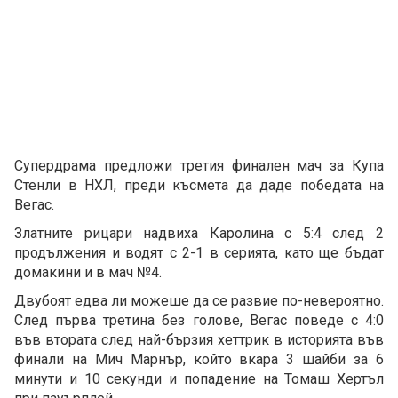
Супердрама предложи третия финален мач за Купа
Стенли в НХЛ, преди късмета да даде победата на
Вегас.
Златните рицари надвиха Каролина с 5:4 след 2
продължения и водят с 2-1 в серията, като ще бъдат
домакини и в мач №4.
Двубоят едва ли можеше да се развие по-невероятно.
След първа третина без голове, Вегас поведе с 4:0
във втората след най-бързия хеттрик в историята във
финали на Мич Марнър, който вкара 3 шайби за 6
минути и 10 секунди и попадение на Томаш Хертъл