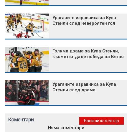
Ураганите изравниха за Купа
Стенли след невероятен гол
Голяма драма за Купа Стенли,
късметът даде победа на Вегас
Ураганите изравниха за Купа
Стенли след драма
Коментари
Напиши коментар
Няма коментари