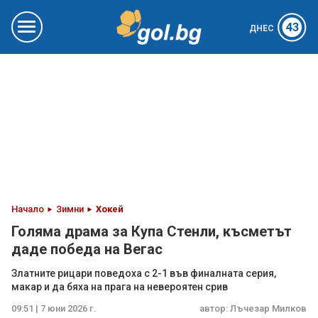
43
ДНЕС
Начало
Зимни
Хокей
Голяма драма за Купа Стенли, късметът
даде победа на Вегас
Златните рицари поведоха с 2-1 във финалната серия,
макар и да бяха на прага на невероятен срив
09:51 | 7 юни 2026 г.
автор:
Лъчезар Милков