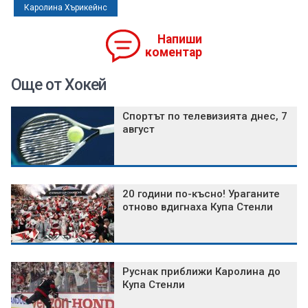
Каролина Хърикейнс
Напиши
коментар
Още от Хокей
Спортът по телевизията днес, 7
август
20 години по-късно! Ураганите
отново вдигнаха Купа Стенли
Руснак приближи Каролина до
Купа Стенли