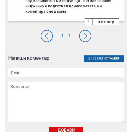
подмазването към подуенци , а столипинския
инджинир е подготвел всичко четете ми
коментара след мача
!
отговор
Напиши коментар
ВЛЕЗ
|
РЕГИСТРАЦИЯ
ДОБАВИ