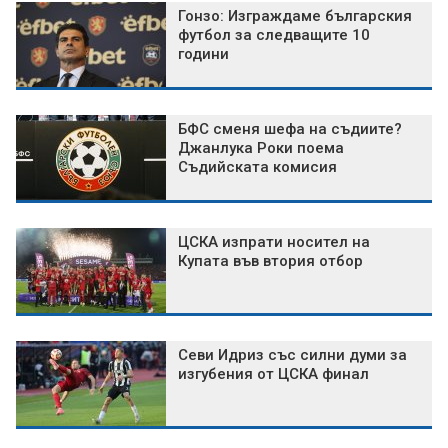
Гонзо: Изграждаме българския
футбол за следващите 10
години
БФС сменя шефа на съдиите?
Джанлука Роки поема
Съдийската комисия
ЦСКА изпрати носител на
Купата във втория отбор
Севи Идриз със силни думи за
изгубения от ЦСКА финал