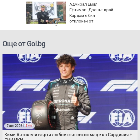
одължи
Адмирал Емил
рия с
Ефтимов: Дронът край
око"
Кардам е бил
отклонен от
електронна война
Още от Gol.bg
7 авг 2026 |
4
Кими Антонели върти любов със секси маце на Сардиния +
СНИМКИ