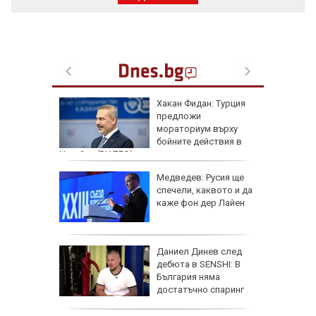
артофи
Хакан Фидан: Турция
кашкавал
предложи
мораториум върху
бойните действия в
Украйна (ВИДЕО)
: Как да
Медведев: Русия ще
пасните
спечели, каквото и да
каже фон дер Лайен
личат
Даниел Динев след
 с
дебюта в SENSHI: В
България няма
ъв
достатъчно спаринг
партньори