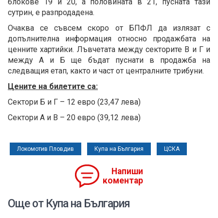
блокове 19 и 20, а половината в 21, пусната тази
сутрин, е разпродадена.
Очаква се съвсем скоро от БПФЛ да излязат с
допълнителна информация относно продажбата на
ценните хартийки. Лъвчетата между секторите В и Г и
между А и Б ще бъдат пуснати в продажба на
следващия етап, както и част от централните трибуни.
Цените на билетите са:
Сектори Б и Г – 12 евро (23,47 лева)
Сектори А и В – 20 евро (39,12 лева)
Локомотив Пловдив
Купа на България
ЦСКА
Напиши
коментар
Още от Купа на България