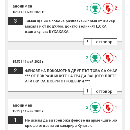
анонимен
3
2
16:34 | 11 май 2026 г.
3
Таман ще има повече разплакани роми от Шекер
махала и от подУЯни, докато великият ЦСКА
вдига купата БУХАХАХА
!
отговор
....
2
1
15:52 | 11 май 2026 г.
2
ФЕНОВЕ НА ЛОКОМОТИВ ДРУГ ПЪТ ТОВА СА ОНАЯ
*** ОТ ПОКРАЙНИНИТЕ НА ГРАДА ЗАЩОТО ДВЕТЕ
АГИТКИ СА ДОБРИ ОТНОШЕНИЯ.***
!
отговор
анонимен
2
1
15:29 | 11 май 2026 г.
1
Не искам да ви тревожа фенове на армейците ,но
крюшо отдавна си капарира Купата с