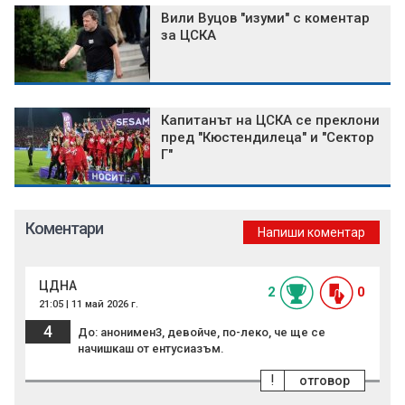
Вили Вуцов "изуми" с коментар
за ЦСКА
Капитанът на ЦСКА се преклони
пред "Кюстендилеца" и "Сектор
Г"
Коментари
Напиши коментар
ЦДНА
2
0
21:05 | 11 май 2026 г.
4
До: анонимен3, девойче, по-леко, че ще се
начишкаш от ентусиазъм.
!
отговор