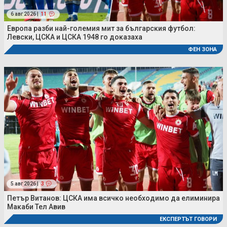
6 авг 2026 |
11
Европа разби най-големия мит за българския футбол:
Левски, ЦСКА и ЦСКА 1948 го доказаха
ФЕН ЗОНА
5 авг 2026 |
3
Петър Витанов: ЦСКА има всичко необходимо да елиминира
Макаби Тел Авив
ЕКСПЕРТЪТ ГОВОРИ