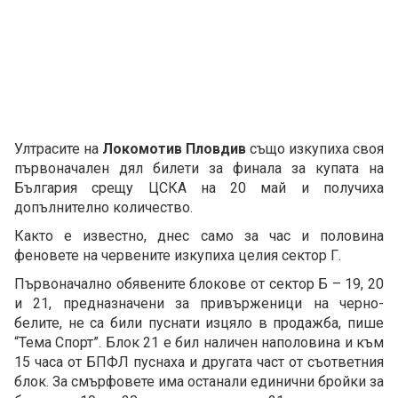
Ултрасите на
Локомотив Пловдив
също изкупиха своя
първоначален дял билети за финала за купата на
България срещу ЦСКА на 20 май и получиха
допълнително количество.
Както е известно, днес само за час и половина
феновете на червените изкупиха целия сектор Г.
Първоначално обявените блокове от сектор Б – 19, 20
и 21, предназначени за привърженици на черно-
белите, не са били пуснати изцяло в продажба, пише
“Тема Спорт”. Блок 21 е бил наличен наполовина и към
15 часа от БПФЛ пуснаха и другата част от съответния
блок. За смърфовете има останали единични бройки за