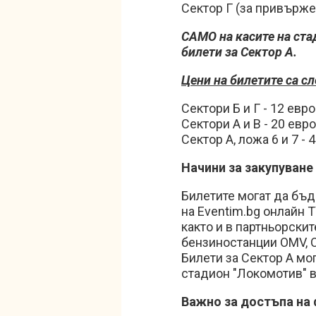
Сектор Г (за привържени
САМО на касите на ста
билети за Сектор А.
Цени на билетите са сл
Сектори Б и Г - 12 евро
Сектори А и В - 20 евро
Сектор А, ложа 6 и 7 - 
Начини за закупуване
Билетите могат да бъд
на Eventim.bg онлайн Т
както и в партньорскит
бензиностанции OMV, O
Билети за Сектор А мо
стадион "Локомотив" 
Важно за достъпа на