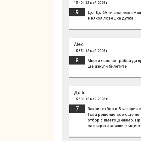
15:40 | 12 май 2026 г.
9
До: До 6А ти анонимен миш
в някоя ловешка дупка
Alex
15:35 | 12 май 2026 г.
8
Много ясно че трябва да п
ще изкупи билетите
До 6
15:30 | 12 май 2026 г.
7
Закрит отбор в България 
Това решение все още не 
отбор с името Динамо. Пр
са закрити всички съществ