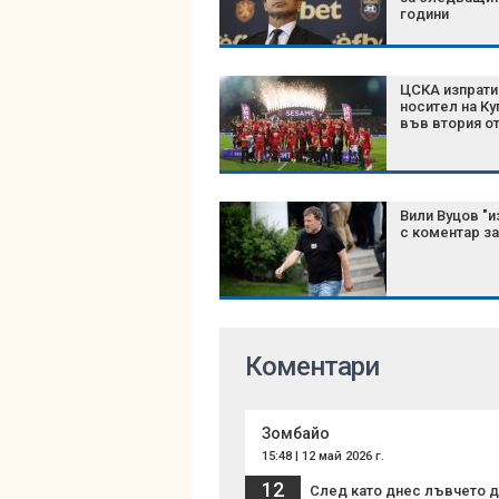
години
ЦСКА изпрати
носител на Ку
във втория о
Вили Вуцов "и
с коментар з
Коментари
Зомбайо
15:48 | 12 май 2026 г.
12
След като днес лъвчето д