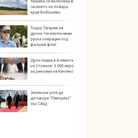
техника се включиха в
Stella
гасенето на пожара
турбо
край Бобошево
Тодор Тагарев за
Военн
дрона: Не изключвам
вижда
руска операция под
човеш
фалшив флаг
тъмнот
се ползва
Дрон падна и в нивата
В Кит
на Стоянов: 5 000 евро
забра
за реклама на Кинтекс
автом
Зеленски успя да
Този н
договори "Пейтриът"
може 
със САЩ
Европ