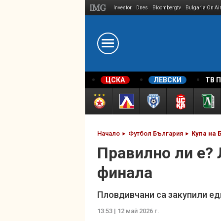
Investor
Dnes
Bloombergtv
Bulgaria On Ai
Megavselena.bg
ЦСКА
ЛЕВСКИ
ТВ 
Начало
Футбол България
Купа на 
Правилно ли е? 
финала
Пловдивчани са закупили ед
13:53 | 12 май 2026 г.