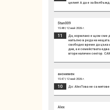
целият А да е за Велбъжд.
Stan009
15:48 | 12 май 2026 г.
11
Да, нормлано е щом сме до
напълно в реда на нещата
свободно време да цъка из
дни, а и семействата едва
втори наличен сектор. СА
анонимен
15:47 | 12 май 2026 г.
10
До: AlexТова не са митове
Alex