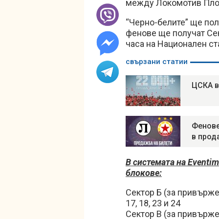
между Локомотив Пло
“Черно-белите” ще пол
фенове ще получат Сект
часа на Национален ст
свързани статии
ЦСКА в
Фенове
в прод
В системата на Eventim
блокове:
Сектор Б (за привърже
17, 18, 23 и 24
Сектор В (за привърж