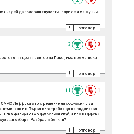
ок недей да говориш глупости , спри се и се мушни
!
отговор
3
3
реотстъпят целия сектор на Локо , има време локо
!
отговор
11
1
е САМО Леффски и то с решение на софийски съд.
е отменено и в Първа лига трябва да се подвизава
и ЦСКА фалира само футболния клуб, а при Леффски
уващи отбори. Разбра ли бе .к..н?
!
отговор