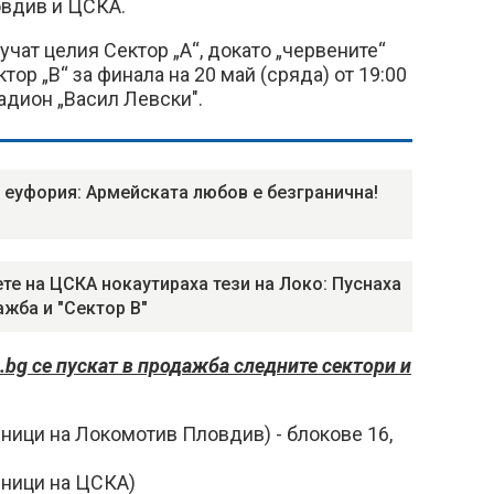
вдив и ЦСКА.
учат целия Сектор „А“, докато „червените“
ор „В“ за финала на 20 май (сряда) от 19:00
адион „Васил Левски".
 еуфория: Армейската любов е безгранична!
те на ЦСКА нокаутираха тези на Локо: Пуснаха
ажба и "Сектор В"
.bg се пускат в продажба следните сектори и
ници на Локомотив Пловдив) - блокове 16,
еници на ЦСКА)