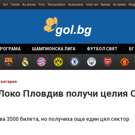
r
Gol
Tialoto
Az-jenata
Puls
Teenproblem
Automedia
Imoti.net
Rabota
Az-deteto
Blog
ПРОГРАМА
ШАМПИОНСКА ЛИГА
ФУТБОЛ СВЯТ
БГ
България
Локо Пловдив получи целия С
ва 3500 билета, но получиха още един цял сектор