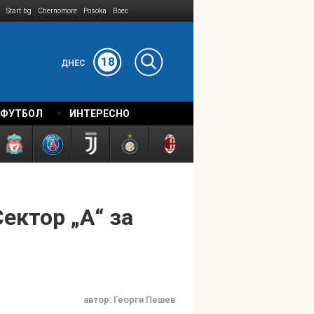
Start.bg
Chernomore
Posoka
Boec
18
ДНЕС
 ФУТБОЛ
ИНТЕРЕСНО
ектор „А“ за
автор:
Георги Пешев