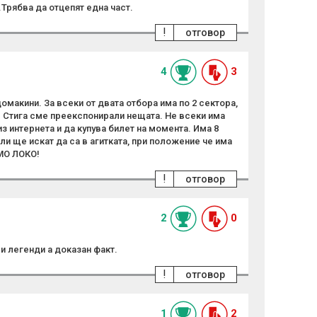
Трябва да отцепят една част.
!
отговор
4
3
макини. За всеки от двата отбора има по 2 сектора,
. Стига сме преекспонирали нещата. Не всеки има
 интернета и да купува билет на момента. Има 8
 ли ще искат да са в агитката, при положение че има
МО ЛОКО!
!
отговор
2
0
 и легенди а доказан факт.
!
отговор
1
2