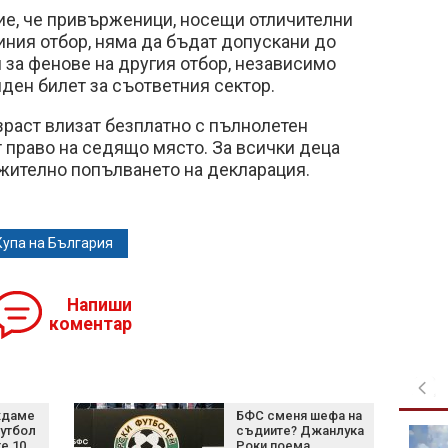
, че привърженици, носещи отличителни
диния отбор, няма да бъдат допускани до
 за фенове на другия отбор, независимо
иден билет за съответния сектор.
раст влизат безплатно с пълнолетен
 право на седящо място. За всички деца
лжително попълването на декларация.
Купа на България
Напиши
коментар
ждаме
БФС сменя шефа на
утбол
съдиите? Джанлука
Разруха и пожари в
е 10
Роки поема