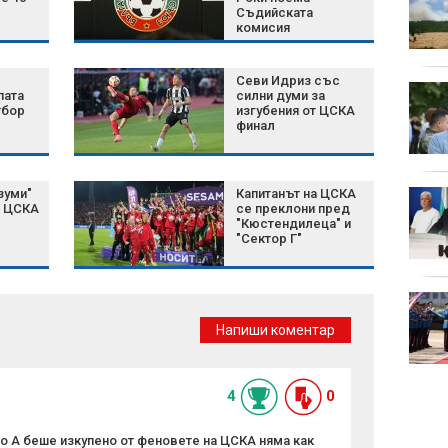
Харков и Одеса след
Съдийската
руски атаки (СНИМКИ)
комисия
Севи Идриз със
Тропичните нощи в
пата
силни думи за
България зачестяват,
тбор
изгубения от ЦСКА
финал
не проветрявайте
през деня
зуми"
Капитанът на ЦСКА
Сабаленка отпадна от
а ЦСКА
се преклони пред
турнира в Торонто
"Кюстендилеца" и
"Сектор Г"
"Интер" (Маями) загуби
от "Монтерей" без
Напиши коментар
Меси и Суарес
4
0
о А беше изкупено от феновете на ЦСКА няма как