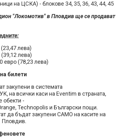
ци на ЦСКА) - блокове 34, 35, 36, 43, 44, 45
дион "Локомотив" в Пловдив ще се продават
едните:
 (23,47 лева)
 (39,12 лева)
40 евро (78,23 лева)
 на билети
ат закупени в системата
УК, на всички каси на Eventim в страната,
е обекти -
range, Technopolis и Български пощи.
гат да бъдат закупени САМО на касите на
в Пловдив.
 феновете