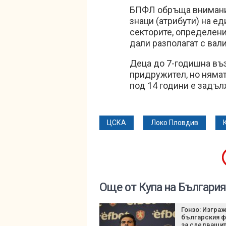
БПФЛ обръща внимание
знаци (атрибути) на е
секторите, определени
дали разполагат с вал
Деца до 7-годишна въз
придружител, но нямат
под 14 години е задъ
ЦСКА
Локо Пловдив
Още от Купа на България
Гонзо: Изгра
българския ф
за следващит