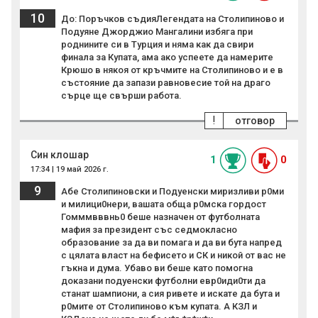
10
До: Поръчков съдияЛегендата на Столипиново и
Подуяне Джорджио Мангалини избяга при
роднините си в Турция и няма как да свири
финала за Купата, ама ако успеете да намерите
Крюшо в някоя от кръчмите на Столипиново и е в
състояние да запази равновесие той на драго
сърце ще свърши работа.
!
отговор
Син клошар
1
0
17:34 | 19 май 2026 г.
9
Абе Столипиновски и Подуенски миризливи р0ми
и милици0нери, вашата обща р0мска гордост
Гомммвввнь0 беше назначен от футболната
мафия за президент със седмокласно
образование за да ви помага и да ви бута напред
с цялата власт на бефисето и СК и никой от вас не
гъкна и дума. Убаво ви беше като помогна
доказани подуенски футболни евр0иди0ти да
станат шампиони, а сия ривете и искате да бута и
р0мите от Столипиново към купата. А КЗЛ и