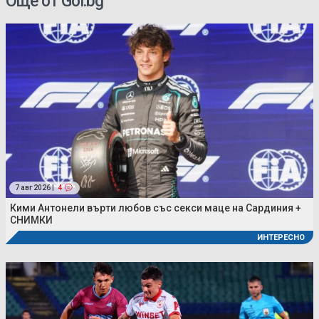
Още от Gol.bg
7 авг 2026 |
4
Кими Антонели върти любов със секси маце на Сардиния +
СНИМКИ
ИНТЕРЕСНО