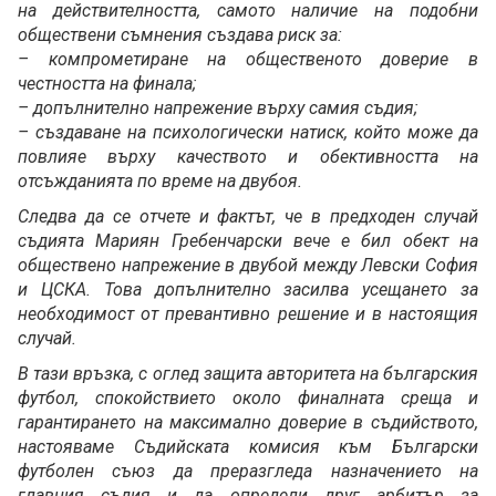
на действителността, самото наличие на подобни
обществени съмнения създава риск за:
– компрометиране на общественото доверие в
честността на финала;
– допълнително напрежение върху самия съдия;
– създаване на психологически натиск, който може да
повлияе върху качеството и обективността на
отсъжданията по време на двубоя.
Следва да се отчете и фактът, че в предходен случай
съдията Мариян Гребенчарски вече е бил обект на
обществено напрежение в двубой между Левски София
и ЦСКА. Това допълнително засилва усещането за
необходимост от превантивно решение и в настоящия
случай.
В тази връзка, с оглед защита авторитета на българския
футбол, спокойствието около финалната среща и
гарантирането на максимално доверие в съдийството,
настояваме Съдийската комисия към Български
футболен съюз да преразгледа назначението на
главния съдия и да определи друг арбитър за