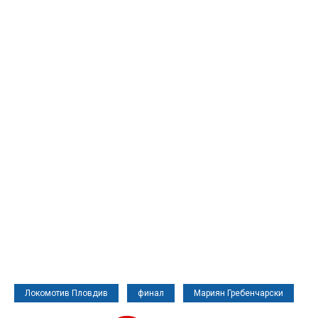
Локомотив Пловдив
финал
Мариян Гребенчарски