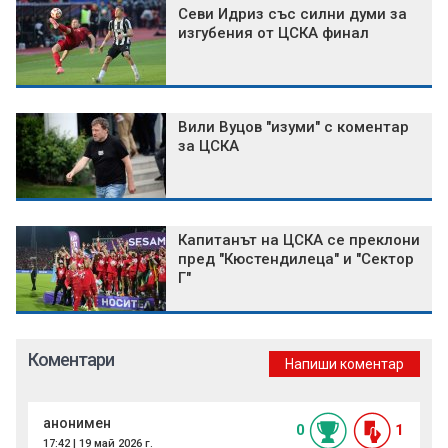
Севи Идриз със силни думи за
изгубения от ЦСКА финал
Вили Вуцов "изуми" с коментар
за ЦСКА
Капитанът на ЦСКА се преклони
пред "Кюстендилеца" и "Сектор
Г"
Коментари
Напиши коментар
анонимен
0
1
17:42 | 19 май 2026 г.