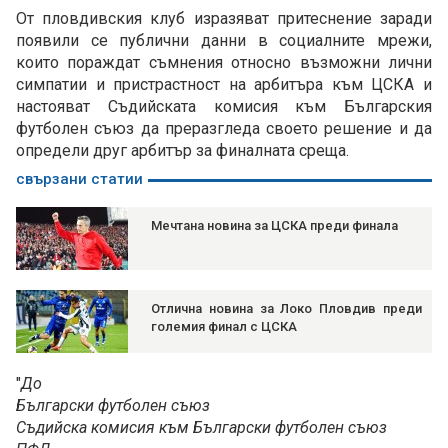
От пловдивския клуб изразяват притеснение заради
появили се публични данни в социалните мрежи,
които пораждат съмнения относно възможни лични
симпатии и пристрастност на арбитъра към ЦСКА и
настояват Съдийската комисия към Българския
футболен съюз да преразгледа своето решение и да
определи друг арбитър за финалната среща.
свързани статии
Мечтана новина за ЦСКА преди финала
Отлична новина за Локо Пловдив преди
големия финал с ЦСКА
"
До
Български футболен съюз
Съдийска комисия към Български футболен съюз