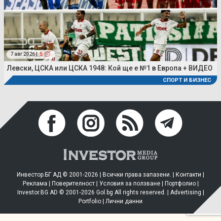
7 авг 2026 |
5
Левски, ЦСКА или ЦСКА 1948: Кой ще е №1 в Европа + ВИДЕО
СПОРТ И БИЗНЕС
Инвестор.БГ АД © 2001-2026 | Всички права запазени. |
Контакти
|
Реклама
|
Поверителност
|
Условия за ползване
|
Портфолио
|
Investor.BG AD © 2001-2026 Gol.bg All rights reserved. |
Advertising
|
Portfolio
|
Лични данни