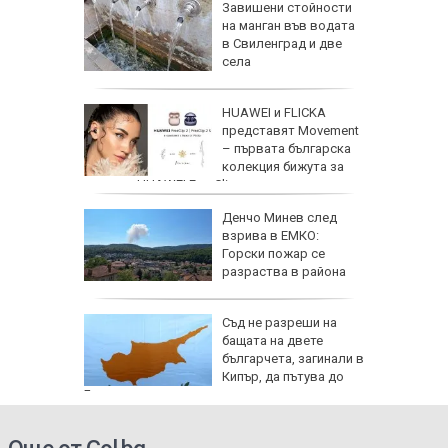
Завишени стойности
в
на манган във водата
ргас
в Свиленград и две
е за
села
 Славчо
HUAWEI и FLICKA
ската
представят Movement
фия
– първата българска
колекция бижута за
серията HUAWEI FreeClip
Денчо Минев след
Русия
взрива в ЕМКО:
Горски пожар се
лан за
разраства в района
де 21
Съд не разреши на
йните
бащата на двете
АЩ да
българчета, загинали в
Кипър, да пътува до
България