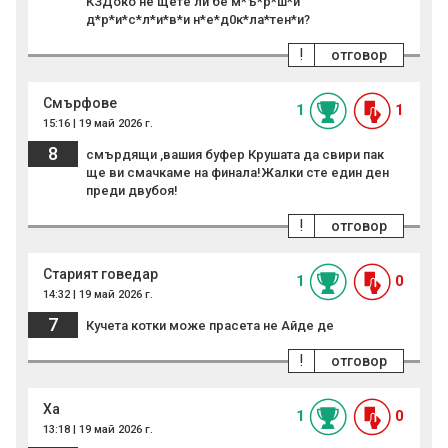
КЗДоко не щете ли бе м*ъ*р*ш*и
д*р*и*с*л*и*в*и н*е*д0к*ла*тен*и?
!
отговор
Смърфове
1
1
15:16 | 19 май 2026 г.
8
смърдящи ,вашия буфер Крушата да свири пак
ще ви смачкаме на финала!Жалки сте един ден
преди двубоя!
!
отговор
Старият говедар
1
0
14:32 | 19 май 2026 г.
7
Кучета котки може прасета не Айде де
!
отговор
Ха
1
0
13:18 | 19 май 2026 г.