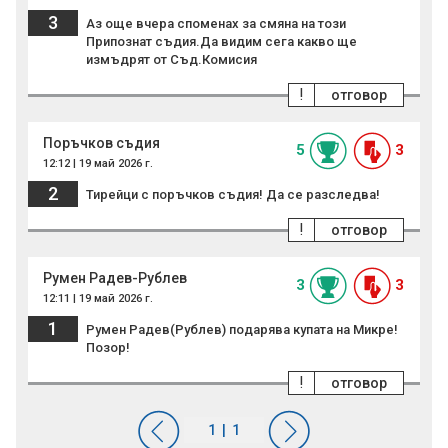
3
Аз още вчера споменах за смяна на този
Припознат съдия.Да видим сега какво ще
измъдрят от Съд.Комисия
!
отговор
Поръчков съдия
5
3
12:12 | 19 май 2026 г.
2
Тирейци с поръчков съдия! Да се разследва!
!
отговор
Румен Радев-Рублев
3
3
12:11 | 19 май 2026 г.
1
Румен Радев(Рублев) подарява купата на Микре!
Позор!
!
отговор