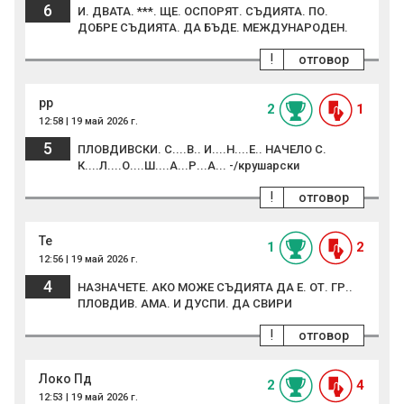
6
И. ДВАТА. ***. ЩЕ. ОСПОРЯТ. СЪДИЯТА. ПО.
ДОБРЕ СЪДИЯТА. ДА БЪДЕ. МЕЖДУНАРОДЕН.
!
отговор
рр
2
1
12:58 | 19 май 2026 г.
5
ПЛОВДИВСКИ. С....В.. И....Н....Е.. НАЧЕЛО С.
К....Л....О....Ш....А...Р...А... -/крушарски
!
отговор
Те
1
2
12:56 | 19 май 2026 г.
4
НАЗНАЧЕТЕ. АКО МОЖЕ СЪДИЯТА ДА Е. ОТ. ГР..
ПЛОВДИВ. АМА. И ДУСПИ. ДА СВИРИ
!
отговор
Локо Пд
2
4
12:53 | 19 май 2026 г.