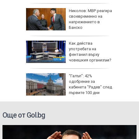
е
Николов: МВР реагира
ра
своевременно на
ители на
напрежението в
Банско
Как действа
по
употребата на
ища
фентанил върху
ан
човешкия организъм?
щини:
“Галъп”: 42%
 сянка
одобрение за
те
кабинета "Радев" след
първите 100 дни
управление
Още от Gol.bg