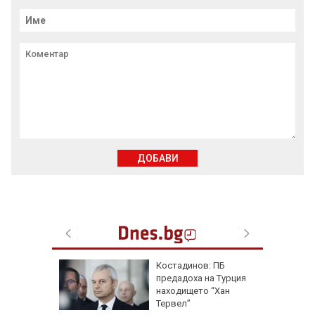
ДОБАВИ
ична
Костадинов: ПБ
ърши с
предадоха на Турция
рофа
находището “Хан
потамо
Тервел”