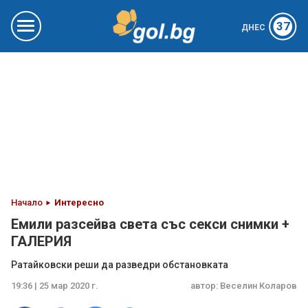
37
ДНЕС
Начало
Интересно
Емили разсейва света със секси снимки +
ГАЛЕРИЯ
Ратайковски реши да разведри обстановката
19:36 | 25 мар 2020 г.
автор:
Веселин Коларов