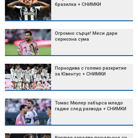
бразилка + СНИМКИ
Огромно сърце! Меси дари
сериозна сума
Порнодива с голямо разкритие
за Ювентус + СНИМКИ
Томас Мюлер забърса младо
гадже след развода + СНИМКИ
Кукурея зарадва пощальона си