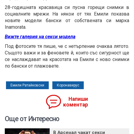
28-годишната красавица си пусна горещи снимки в
социалните мрежи. На някои от тях Емили показва
новите модели бански от собствената си марка
Inamorata.
Вижте галерия на секси модела
Под фотосите тя пише, че с нетърпение очаква лятото.
Същото важи и за феновете й, които със сигурност ще
се наслаждават на красотата на Емили с ново снимки
по бански от плажовете.
Емили Ратайковски
Коронавирус
Напиши
коментар
Още от Интересно
В Арсенал чакат секси