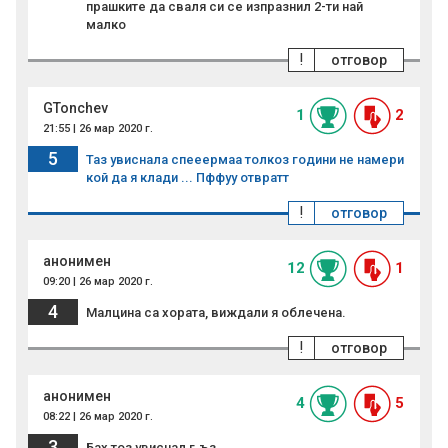
прашките да сваля си се изпразнил 2-ти най
малко
!
отговор
GTonchev
1
2
21:55 | 26 мар 2020 г.
5
Таз увиснала спееермаа толкоз години не намери
кой да я клади ... Пффуу отвратт
!
отговор
анонимен
12
1
09:20 | 26 мар 2020 г.
4
Малцина са хората, виждали я облечена.
!
отговор
анонимен
4
5
08:22 | 26 мар 2020 г.
3
Бах тоз увиснал г.ъз