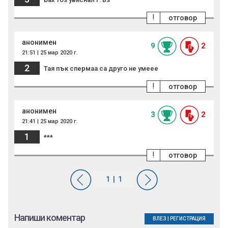
!
отговор
анонимен
9
2
21:51 | 25 мар 2020 г.
2
Тая пък спермаа са друго не умеее
!
отговор
анонимен
3
2
21:41 | 25 мар 2020 г.
1
***
!
отговор
Напиши коментар
ВЛЕЗ
|
РЕГИСТРАЦИЯ