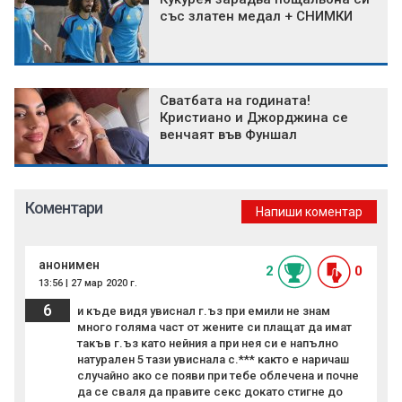
със златен медал + СНИМКИ
Сватбата на годината!
Кристиано и Джорджина се
венчаят във Фуншал
Коментари
Напиши коментар
анонимен
2
0
13:56 | 27 мар 2020 г.
6
и къде видя увиснал г.ъз при емили не знам
много голяма част от жените си плащат да имат
такъв г.ъз като нейния а при нея си е напълно
натурален 5 тази увиснала с.*** както е наричаш
случайно ако се появи при тебе облечена и почне
да се сваля да правите секс докато стигне до