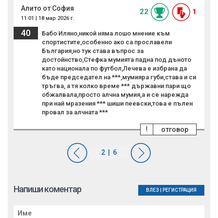
Алито от София
22
1
11:01 | 18 мар 2026 г.
40
Бабо Иляно,никой няма лошо мнение към
спортистите,особенно ако са прославели
България,но тук става въпрос за
достойнство,Стефка мумията падна под дъното
като национала по футбол,Лечева е избрана да
бъде председател на ***,мумияра губи,става и си
тръгва, а тя колко време *** държавни пари що
обжалвала,просто алчна мумия,а и се нарежда
при най мразения *** шиши пеевски,това е пълен
провал за алчната ***
!
отговор
Напиши коментар
ВЛЕЗ
|
РЕГИСТРАЦИЯ