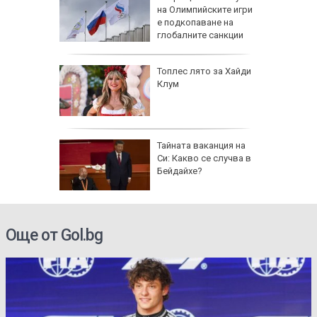
на Олимпийските игри
а арести
е подкопаване на
глобалните санкции
Топлес лято за Хайди
Клум
 AI
Тайната ваканция на
ткриване
Си: Какво се случва в
чни
Бейдайхе?
Още от Gol.bg