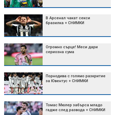
В Арсенал чакат секси
бразилка + СНИМКИ
Огромно сърце! Меси дари
сериозна сума
Порнодива с голямо разкритие
за Ювентус + СНИМКИ
Томас Мюлер забърса младо
гадже след развода + СНИМКИ