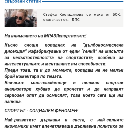
свързани статии
Стефка Костадинова се маха от БОК,
става част от... ДПС
На вниманието на МРАЗЯспортистите!
Късно снощи попаднах на “дълбокосмислена
дисекция” изфабрикувана от един “гений” на мисълта
за несъстоятелността на спортистите, особено за
интелектуалните и менталните им способности.
Преди това, та и до момента, попадам на не малък
брой коментари по темата.
Всичките многознайковци и пишман спортни
анализатори хубаво да прочетат и да направят
сериозен опит да осмислят, това което сега ще им
напиша.
СПОРТЪТ - СОЦИАЛЕН ФЕНОМЕН!
Най-развитите държави в света, с най-силните
икономики имат впечатляваща държавна политика за