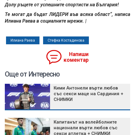
Долу ръцете от успешните спортисти на България!
Те могат да бъдат ЛИДЕРИ във всяка област“, написа
Илиана Раева в социалните мрежи. |
Илиана Раева
Стефка Костадинова
Напиши
коментар
Още от Интересно
Кими Антонели върти любов
със секси маце на Сардиния +
СНИМКИ
Капитанът на волейболните
национали върти любов със
секси атлетка + СНИМКИ