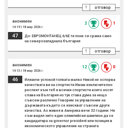
!
отговор
анонимен
2
1
14:19 | 18 мар 2026 г.
47
До: ЕВРОМОНТАНЕЦ 6/6Е ти поне си срама само
на северозападнала българия
!
отговор
анонимен
12
0
14:13 | 18 мар 2026 г.
46
Илианче успокой топката малко Никой не оспорва
качествата ви на спортисти Имам изключителен
респект към теб и всички спортисти които носят
слава на България но тук става дума за нещо
съвсем различно Говорим за управление на
държавата където се изискват съвсем други
качества. Аз живея в Америка вече 32 години. Не
съм видял нито един олимпийски шампион да се
кандидатира за governor president или позиция в
икономическото управление на страната