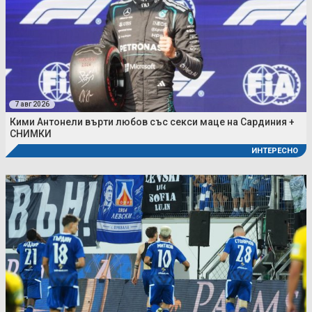
7 авг 2026
Кими Антонели върти любов със секси маце на Сардиния +
СНИМКИ
ИНТЕРЕСНО