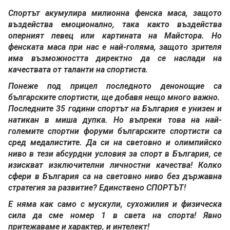
Спортът акумулира милионна фенска маса, защото
въздейства емоционално, така както въздейства
оперният певец или картината на Майстора. Но
фенската маса при нас е най-голяма, защото зрителя
има възможността директно да се наслади на
качествата от таланти на спортиста.
Понеже под прицел последното денонощие са
българските спортисти, ще добавя нещо много важно.
Последните 35 години спортът на България е унизен и
натикан в миша дупка. Но въпреки това на най-
големите спортни форуми българските спортисти са
сред медалистите. Да си на световно и олимпийско
ниво в тези абсурдни условия за спорт в България, се
изискват изключителни личностни качества! Колко
сфери в България са на световно ниво без държавна
стратегия за развитие? Единствено СПОРТЪТ!
Е няма как само с мускули, сухожилия и физическа
сила да сме номер 1 в света на спорта! Явно
притежаваме и характер, и интелект!