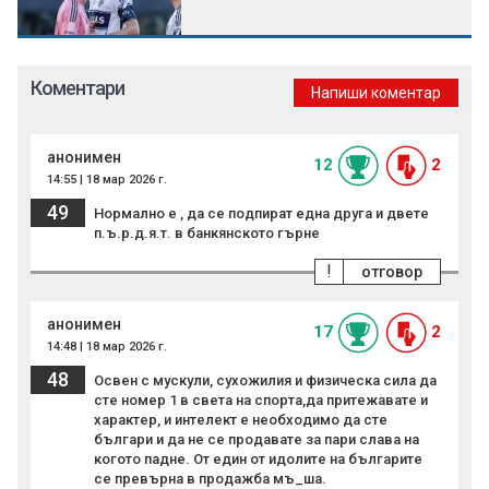
Коментари
Напиши коментар
анонимен
12
2
14:55 | 18 мар 2026 г.
49
Нормално е , да се подпират една друга и двете
п.ъ.р.д.я.т. в банкянското гърне
!
отговор
анонимен
17
2
14:48 | 18 мар 2026 г.
48
Освен с мускули, сухожилия и физическа сила да
сте номер 1 в света на спорта,да притежавате и
характер, и интелект е необходимо да сте
българи и да не се продавате за пари слава на
когото падне. От един от идолите на българите
се превърна в продажба мъ_ша.