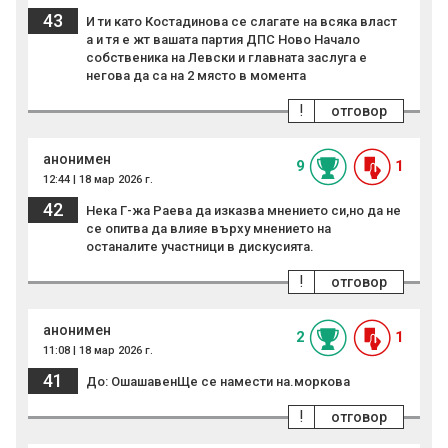
43
И ти като Костадинова се слагате на всяка власт
а и тя е жт вашата партия ДПС Ново Начало
собственика на Левски и главната заслуга е
негова да са на 2 място в момента
!
отговор
анонимен
9
1
12:44 | 18 мар 2026 г.
42
Нека Г-жа Раева да изказва мнението си,но да не
се опитва да влияе върху мнението на
останалите участници в дискусията.
!
отговор
анонимен
2
1
11:08 | 18 мар 2026 г.
41
До: ОшашавенЩе се намести на.моркова
!
отговор