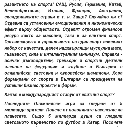
развитието на спорта! САЩ, Русия, Германия, Китай,
Великобритания, Италия, Франция, Австралия,
скандинавските страни и т. н. Защо? Случайно ли е?
Отдавна са установили емоционалния и икономически
ефект върху обществото. Отделят огромен финансов
ресурс както за масовия, така и за елитния спорт.
Организацията и управлението на един спорт изискват
набор от качества, далеч надхвърлящи мускулна маса,
гъвкавост, сила и интелектуалния минимум. Справка -
всички ръководители, треньори и спортни деятели
членове на федерации и клубове в България с
олимпийски, световни и европейски шампиони. Хора
формирани от спорта в България са президенти на
успешни бизнес проекти и фирми.
Какъв е международният отзвук от елитния спорт?
Последните Олимпийски игри са гледани от 5
милиарда зрители. Повече от половината население на
планетата. Също 5 милиарда души са гледали
световното първенство по футбол в Катар. Посочете