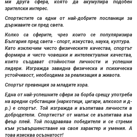
ми друга сфера, която да акумулира подобен
зрителски интерес.
Спортистите са едни от най-добрите посланици за
държавите си пред света.
Колко са сферите, чрез които се популяризира
България пред света - спорт, изкуство, наука, култура.
Като изключим чисто физическите качества, спортът
формира и чисто човешки и интелектуални качества,
които създават стойностни личности и успешни
лидери. Изгражда завидна физическа и психическа
устойчивост, необходима за реализация в живота.
Спортът превенция за младите хора.
Една от най-успешните сфери за борба срещу употреба
на вредни субстанции (наркотици, цигари, алкохол и д-
р.) е спортът. Той изгражда и възпитава личности в
добродетели. Спортистът от малък се възпитава във
феър плей. Той поздравява победителя и се стреми
към усъвършенстване на своя характер и умения. А
това изисква осъзнатост!