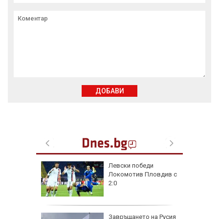
ДОБАВИ
на
Левски победи
нал в
Локомотив Пловдив с
2:0
рола по
Завръщането на Русия