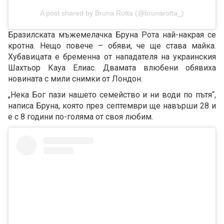
A post shared by Bruna Rotta (@brunarotta_)
Бразилската мъжемелачка Бруна Рота най-накрая се
кротна. Нещо повече – обяви, че ще става майка.
Хубавицата е бременна от нападателя на украинския
Шахтьор Кауа Елиас. Двамата влюбени обявиха
новината с мили снимки от Лондон.
„Нека Бог пази нашето семейство и ни води по пътя“,
написа Бруна, която през септември ще навърши 28 и
е с 8 години по-голяма от своя любим.