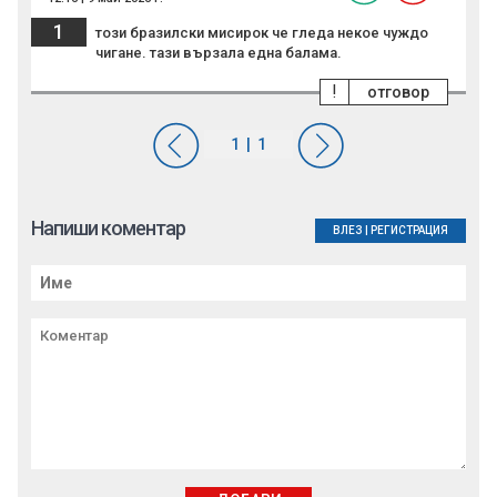
1
този бразилски мисирок че гледа некое чуждо
чигане. тази вързала една балама.
!
отговор
Напиши коментар
ВЛЕЗ
|
РЕГИСТРАЦИЯ