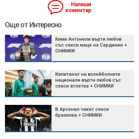
Напиши
коментар
Още от Интересно
Кими Антонели върти любов
със секси маце на Сардиния +
СНИМКИ
Капитанът на волейболните
национали върти любов със
секси атлетка + СНИМКИ
В Арсенал чакат секси
бразилка + СНИМКИ