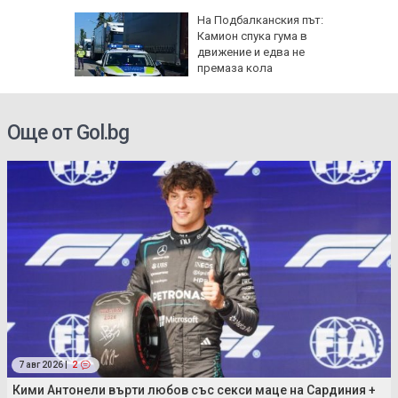
ще в
На Подбалканския път:
валът на
Камион спука гума в
ристол
движение и едва не
премаза кола
Още от Gol.bg
7 авг 2026 |
2
Кими Антонели върти любов със секси маце на Сардиния +