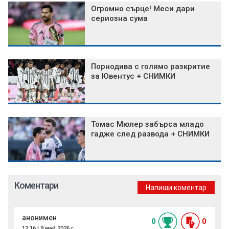
Огромно сърце! Меси дари
сериозна сума
Порнодива с голямо разкритие
за Ювентус + СНИМКИ
Томас Мюлер забърса младо
гадже след развода + СНИМКИ
Коментари
Напиши коментар
анонимен
0
0
12:16 | 9 май 2026 г.