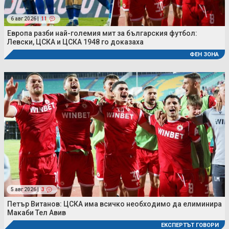
6 авг 2026 |
11
Европа разби най-големия мит за българския футбол:
Левски, ЦСКА и ЦСКА 1948 го доказаха
ФЕН ЗОНА
5 авг 2026 |
3
Петър Витанов: ЦСКА има всичко необходимо да елиминира
Макаби Тел Авив
ЕКСПЕРТЪТ ГОВОРИ