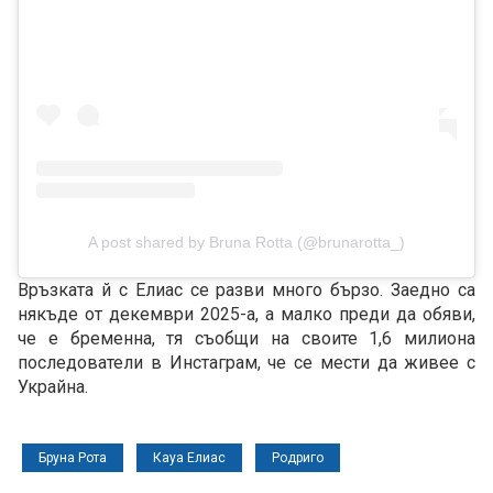
A post shared by Bruna Rotta (@brunarotta_)
Връзката й с Елиас се разви много бързо. Заедно са
някъде от декември 2025-а, а малко преди да обяви,
че е бременна, тя съобщи на своите 1,6 милиона
последователи в Инстаграм, че се мести да живее с
Украйна.
Бруна Рота
Кауа Елиас
Родриго