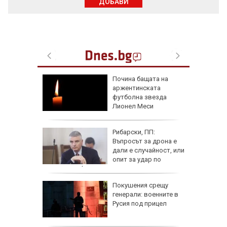
ДОБАВИ
адев ни
Почина бащата на
рокси
аржентинската
Русия и
футболна звезда
Лионел Меси
лфин"
Рибарски, ПП:
ия,
Въпросът за дрона е
достигне
дали е случайност, или
)
опит за удар по
критична инфраструктура
рки по
Покушения срещу
наха
генерали: военните в
 и
Русия под прицел
офьори