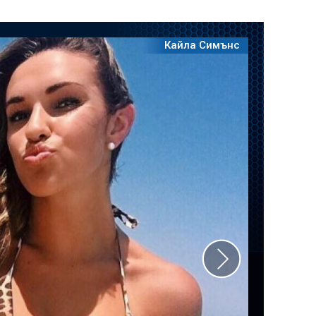
Кайла Симънс