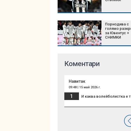
Порнодива с
голямо разкр
за Ювентус +
СНИМКИ
Коментари
Навитак
09:48 | 15 май 2026 г.
1
И каква волейболистка е т