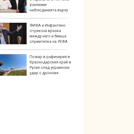
усилихме
индий
наблюденията върху
шното пространство
ФИФА и Инфантино
Опасно
отрекоха връзка
остав
между него и бивша
работ
служителка на УЕФА
Пожар в рафинерия в
По-бър
Краснодарския край в
по-пре
Русия след украински
Royce 
удар с дронове
коли 