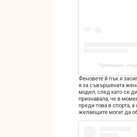
Публикация, спод
Феновете й пък я заси
я за съвършената жена
модел, след като се ди
признавала, че в моме
преди това в спорта, а
желаещите могат да об