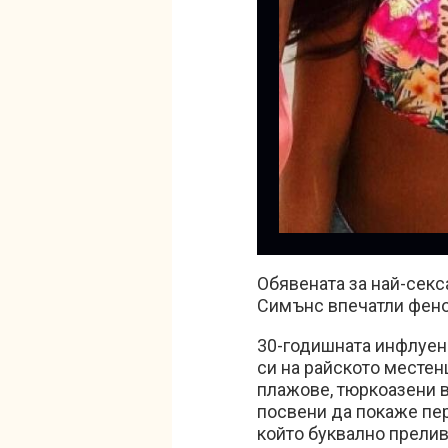
Обявената за най-секс
Симънс впечатли фенов
30-годишната инфлуен
си на райското месте
плажове, тюркоазени в
посвени да покаже пер
който буквално прелив