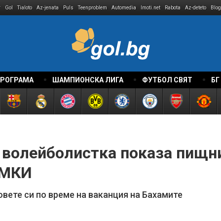
r
Gol
Tialoto
Az-jenata
Puls
Teenproblem
Automedia
Imoti.net
Rabota
Az-deteto
Blog
ПРОГРАМА
ШАМПИОНСКА ЛИГА
ФУТБОЛ СВЯТ
БГ
 волейболистка показа пищн
ИМКИ
вете си по време на ваканция на Бахамите