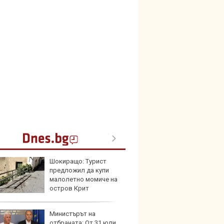
Шокиращо: Турист
Кой гу
предложил да купи
нашес
малолетно момиче на
китай
остров Крит
Министърът на
Новат
отбраната: От 31 юли
Honda