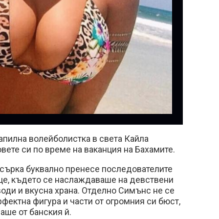
апилна волейболистка в света Кайла
ете си по време на ваканция на Бахамите.
сърка буквално пренесе последователите
нце, където се наслаждаваше на девствени
оди и вкусна храна. Отделно Симънс не се
фектна фигура и части от огромния си бюст,
аше от банския й.