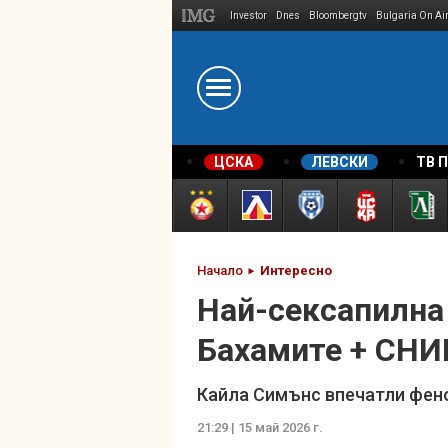
Investor
Dnes
Bloombergtv
Bulgaria On Ai
Megavselena.bg
ЦСКА
ЛЕВСКИ
ТВ 
Начало
Интересно
Най-сексапилна
Бахамите + СН
Кайла Симънс впечатли фено
21:29 | 15 май 2026 г.