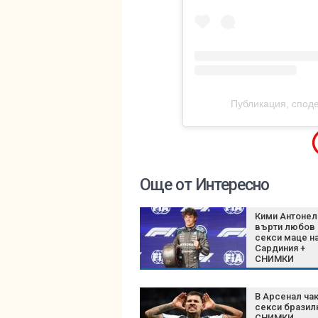
Публикация, спод
Още от Интересно
Кими Антонел
върти любов
секси маце н
Сардиния +
СНИМКИ
В Арсенал ча
секси бразил
СНИМКИ