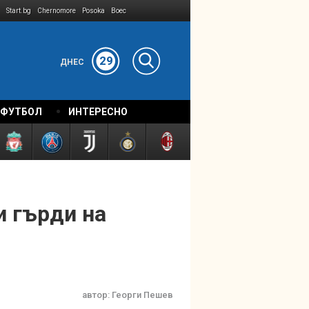
Start.bg
Chernomore
Posoka
Boec
29
ДНЕС
 ФУТБОЛ
ИНТЕРЕСНО
и гърди на
автор:
Георги Пешев