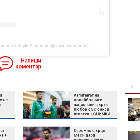
елена от Kayla Simmons (@kaylasimmmons)
Напиши
коментар
и
Капитанът на
 със
волейболните
Топката от "Ръката на
а
национали върти
Бога" на Марадона
любов със секси
отива на търг за
атлетка + СНИМКИ
милиони
кат
Огромно сърце!
Тежка катастрофа с
ка +
Меси дари
четири коли и трима
сериозна сума