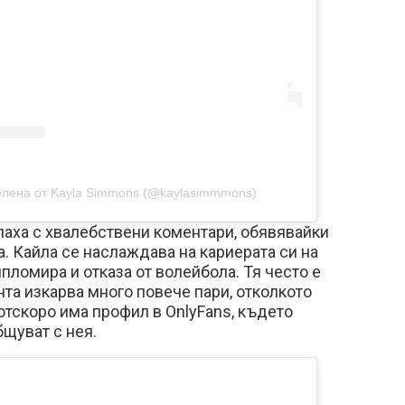
елена от Kayla Simmons (@kaylasimmmons)
паха с хвалебствени коментари, обявявайки
. Кайла се наслаждава на кариерата си на
пломира и отказа от волейбола. Тя често е
нта изкарва много повече пари, отколкото
 отскоро има профил в OnlyFans, където
щуват с нея.