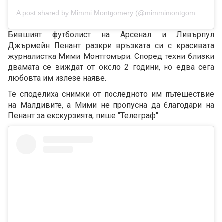
A post shared by Mimmi Montgomery (@mimmimontgomery)
Бившият футболист на Арсенал и Ливърпул
Джърмейн Пенант разкри връзката си с красивата
журналистка Мими Монтгомъри. Според техни близки
двамата се виждат от около 2 години, но едва сега
любовта им излезе наяве.
Те споделиха снимки от последното им пътешествие
на Малдивите, а Мими не пропусна да благодари на
Пенант за екскурзията, пише "Телеграф".