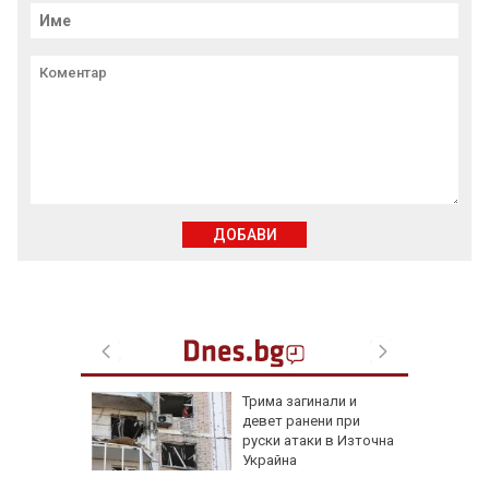
ДОБАВИ
а без
Трима загинали и
губа от
девет ранени при
руски атаки в Източна
Украйна