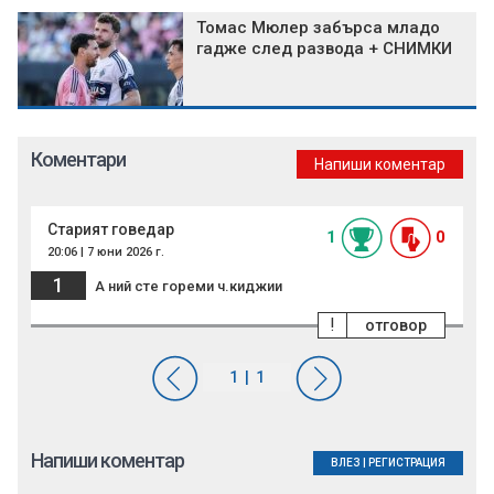
Томас Мюлер забърса младо
гадже след развода + СНИМКИ
Коментари
Напиши коментар
Старият говедар
1
0
20:06 | 7 юни 2026 г.
1
А ний сте гореми ч.киджии
!
отговор
Напиши коментар
ВЛЕЗ
|
РЕГИСТРАЦИЯ