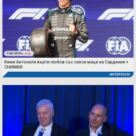
7 авг 2026 |
4
Кими Антонели върти любов със секси маце на Сардиния +
СНИМКИ
ИНТЕРЕСНО