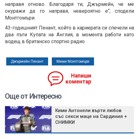
направя отново. Благодаря ти, Джърмейн, че ме
окуражи да го направя, невероятно е“, сподели
Монтгомъри.
43-годишният Пенант, който в кариерата си спечели на
два пъти Купата на Англия, в момента работи като
водещ в британско спортно радио.
Джърмейн Пенант
Мими Монтгомъри
Напиши
коментар
Още от Интересно
Кими Антонели върти любов
със секси маце на Сардиния +
СНИМКИ