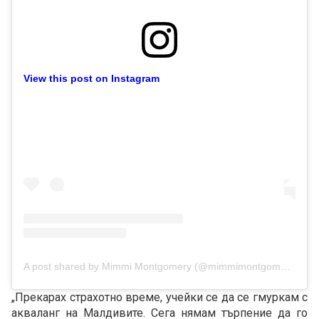
View this post on Instagram
A post shared by Mimmi Montgomery (@mimmimontgomery)
„Прекарах страхотно време, учейки се да се гмуркам с
акваланг на Малдивите. Сега нямам търпение да го