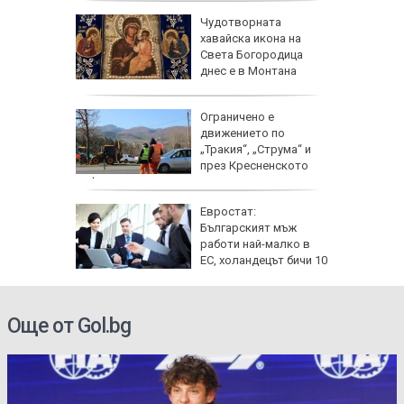
 Жеги до
Чудотворната
хавайска икона на
бури и
Света Богородица
градушки
днес е в Монтана
 август:
Ограничено е
ят
движението по
ви
„Тракия“, „Струма“ и
за
през Кресненското
дефиле
ата
Евростат:
алипова
Българският мъж
работи най-малко в
ЕС, холандецът бичи 10
години повече
Още от Gol.bg