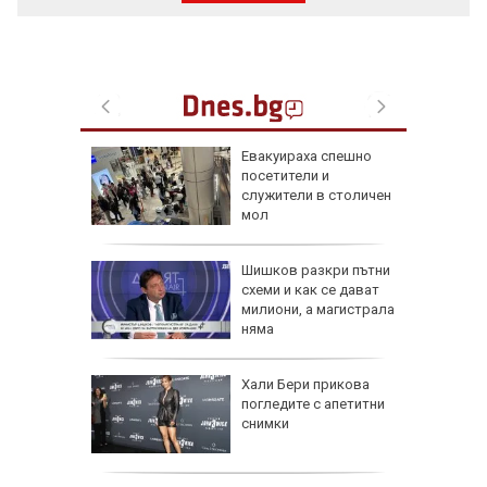
а в
Евакуираха спешно
артал
посетители и
ламъците
служители в столичен
 метра
мол
в:
Шишков разкри пътни
 на
схеми и как се дават
 по
милиони, а магистрала
няма
ти
и
Хали Бери прикова
 Авив) и
погледите с апетитни
 от
снимки
га