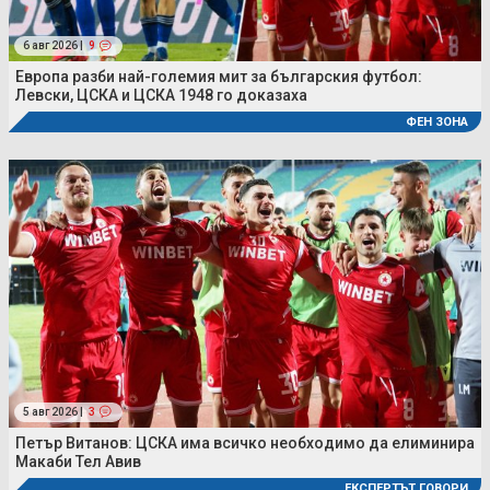
6 авг 2026 |
9
Европа разби най-големия мит за българския футбол:
Левски, ЦСКА и ЦСКА 1948 го доказаха
ФЕН ЗОНА
5 авг 2026 |
3
Петър Витанов: ЦСКА има всичко необходимо да елиминира
Макаби Тел Авив
ЕКСПЕРТЪТ ГОВОРИ