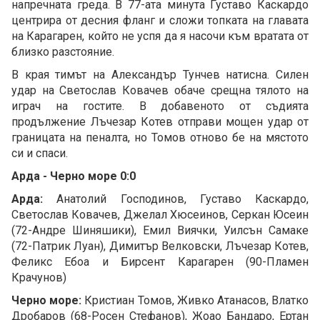
напречната греда. В 77-ата минута Густаво Каскардо
центрира от десния фланг и сложи топката на главата
на Карагарен, който не успя да я насочи към вратата от
близко разстояние.
В края тимът на Александър Тунчев натисна. Силен
удар на Светослав Ковачев обаче срещна тялото на
играч на гостите. В добавеното от съдията
продължение Лъчезар Котев отправи мощен удар от
границата на пеналта, но Томов отново бе на мястото
си и спаси.
Арда - Черно море 0:0
Арда:
Анатолий Господинов, Густаво Каскардо,
Светослав Ковачев, Джелал Хюсеинов, Серкан Юсеин
(72-Андре Шиняшики), Емил Виячки, Уилсън Самаке
(72-Патрик Луан), Димитър Велковски, Лъчезар Котев,
Феликс Ебоа и Бирсент Карагарен (90-Пламен
Крачунов)
Черно море:
Кристиан Томов, Живко Атанасов, Влатко
Дробаров (68-Росен Стефанов), Жоао Бандаро, Ертан