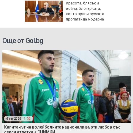
шки:
Красота, блясък и
тски
война: Блогърката,
да се
която прави руската
носни
пропаганда модерна
Още от Gol.bg
6 авг 2026 |
1
Капитанът на волейболните национали върти любов със
секси атлетка + СНИМКИ