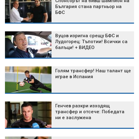
Спонсорът на бивш шампион на
България стана партньор на
БФС
Вуцов изригна срещу БФС и
Лудогорец: Тъпотии! Всички са
балъци! + ВИДЕО
Голям трансфер! Наш талант ще
играе в Испания
Генчев разкри изходящ
трансфер и отсече: Победата
ни е заслужена