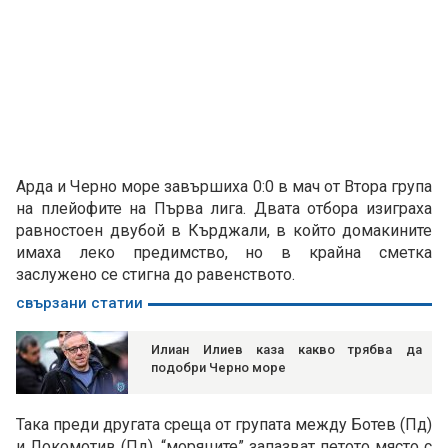
Арда и Черно море завършиха 0:0 в мач от Втора група
на плейофите на Първа лига. Двата отбора изиграха
равностоен двубой в Кърджали, в който домакините
имаха леко предимство, но в крайна сметка
заслужено се стигна до равенството.
свързани статии
Илиан Илиев каза какво трябва да
подобри Черно море
Така преди другата среща от групата между Ботев (Пд)
и Локомотив (Пд), “моряците” запазват петото място с