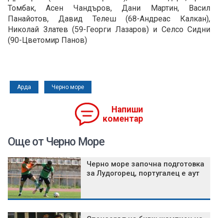
Томбак, Асен Чандъров, Дани Мартин, Васил
Панайотов, Давид Телеш (68-Андреас Калкан),
Николай Златев (59-Георги Лазаров) и Селсо Сидни
(90-Цветомир Панов)
Арда
Черно море
Напиши
коментар
Още от Черно Море
Черно море започна подготовка
за Лудогорец, португалец е аут