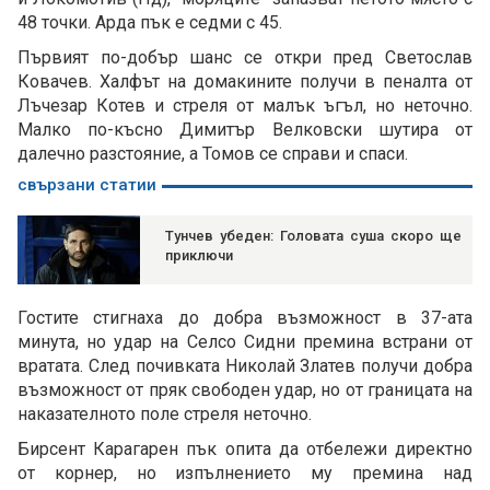
48 точки. Арда пък е седми с 45.
Първият по-добър шанс се откри пред Светослав
Ковачев. Халфът на домакините получи в пеналта от
Лъчезар Котев и стреля от малък ъгъл, но неточно.
Малко по-късно Димитър Велковски шутира от
далечно разстояние, а Томов се справи и спаси.
свързани статии
Тунчев убеден: Головата суша скоро ще
приключи
Гостите стигнаха до добра възможност в 37-ата
минута, но удар на Селсо Сидни премина встрани от
вратата. След почивката Николай Златев получи добра
възможност от пряк свободен удар, но от границата на
наказателното поле стреля неточно.
Бирсент Карагарен пък опита да отбележи директно
от корнер, но изпълнението му премина над