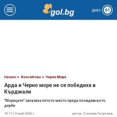
61
ДНЕС
Начало
Фенсайтове
Черно Море
Арда и Черно море не се победиха в
Кърджали
"Моряците" запазиха петото място преди пловдивското
дерби
15:11 | 3 май 2026 г.
автор:
Стелиян Георгиев