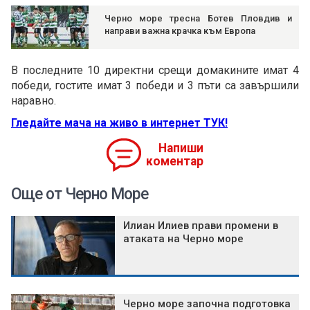
Черно море тресна Ботев Пловдив и
направи важна крачка към Европа
В последните 10 директни срещи домакините имат 4
победи, гостите имат 3 победи и 3 пъти са завършили
наравно.
Гледайте мача на живо в интернет ТУК!
Напиши
коментар
Още от Черно Море
Илиан Илиев прави промени в
атаката на Черно море
Черно море започна подготовка