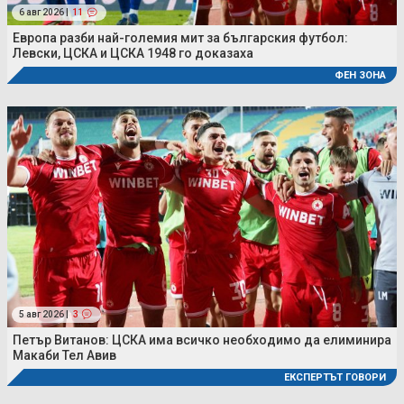
6 авг 2026 |
11
Европа разби най-големия мит за българския футбол:
Левски, ЦСКА и ЦСКА 1948 го доказаха
ФЕН ЗОНА
5 авг 2026 |
3
Петър Витанов: ЦСКА има всичко необходимо да елиминира
Макаби Тел Авив
ЕКСПЕРТЪТ ГОВОРИ