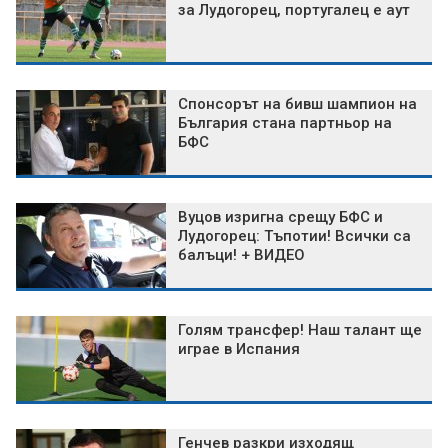
за Лудогорец, португалец е аут
Спонсорът на бивш шампион на
България стана партньор на
БФС
Вуцов изригна срещу БФС и
Лудогорец: Тъпотии! Всички са
балъци! + ВИДЕО
Голям трансфер! Наш талант ще
играе в Испания
Генчев разкри изходящ