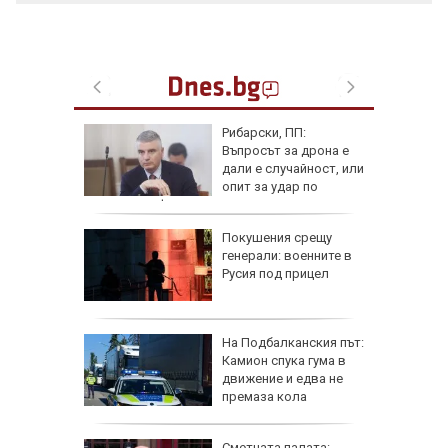
лфин"
Рибарски, ПП:
ия,
Въпросът за дрона е
достигне
дали е случайност, или
)
опит за удар по
критична инфраструктура
рки по
Покушения срещу
наха
генерали: военните в
 и
Русия под прицел
офьори
ще в
На Подбалканския път:
валът на
Камион спука гума в
ристол
движение и едва не
премаза кола
а да не
Сметната палата: