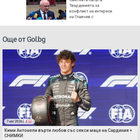
свика
Твърденията за
заради
конфликт на интереси
на Главчев с
възложените от НС одити са спекулативни
Още от Gol.bg
7 авг 2026 |
2
Кими Антонели върти любов със секси маце на Сардиния +
СНИМКИ