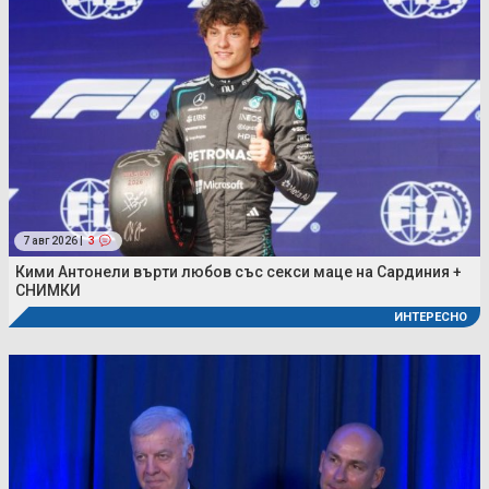
7 авг 2026 |
3
Кими Антонели върти любов със секси маце на Сардиния +
СНИМКИ
ИНТЕРЕСНО