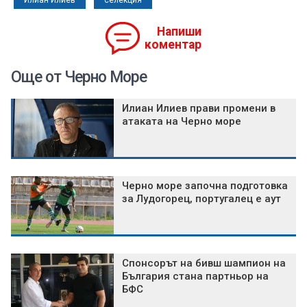
Илиан Илиев
селекция
Напиши
коментар
Още от Черно Море
Илиан Илиев прави промени в
атаката на Черно море
Черно море започна подготовка
за Лудогорец, португалец е аут
Спонсорът на бивш шампион на
България стана партньор на
БФС