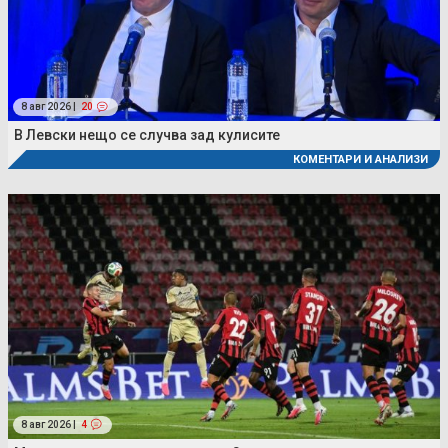
8 авг 2026 |
20
В Левски нещо се случва зад кулисите
КОМЕНТАРИ И АНАЛИЗИ
8 авг 2026 |
4