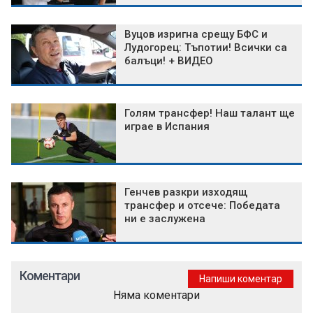
Вуцов изригна срещу БФС и
Лудогорец: Тъпотии! Всички са
балъци! + ВИДЕО
Голям трансфер! Наш талант ще
играе в Испания
Генчев разкри изходящ
трансфер и отсече: Победата
ни е заслужена
Коментари
Напиши коментар
Няма коментари