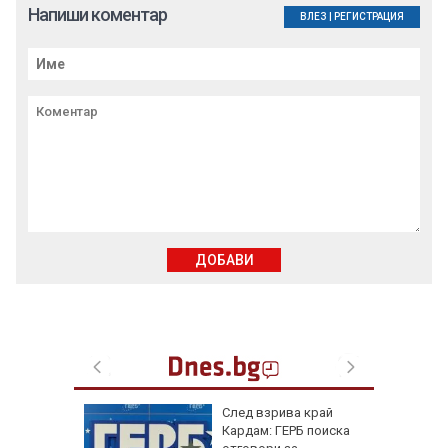
Напиши коментар
ВЛЕЗ
|
РЕГИСТРАЦИЯ
ДОБАВИ
тобус
След взрива край
акти,
Кардам: ГЕРБ поиска