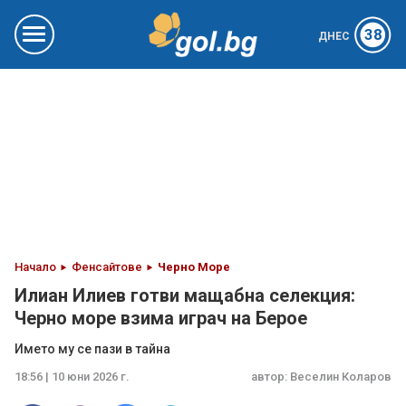
38
ДНЕС
Начало
Фенсайтове
Черно Море
Илиан Илиев готви мащабна селекция:
Черно море взима играч на Берое
Името му се пази в тайна
18:56 | 10 юни 2026 г.
автор:
Веселин Коларов