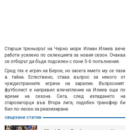
Старши треньорът на Черно море Илиан Илиев вече
работи усилено по селекцията за новия сезон. Очаква
се отборът да бъде подсилен с поне 5-6 попълнения.
Сред тях е играч на Берое, но засега името му се пази
в тайна. Естествено, става въпрос за някого от
чуждестранните играчи на заралии. Въпросният
футболист е направил впечатление на Илиев още по
време на сезона. Сега, след изпадането на
старозагорци във Втора лига, подобен трансфер би
бил по-лесен за реализиране.
свързани статии