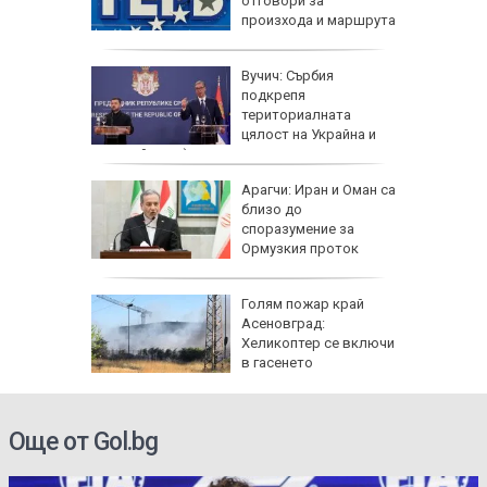
TikTok
отговори за
произхода и маршрута
на дрона
 в
Вучич: Сърбия
 е да
подкрепя
териториалната
иск от
цялост на Украйна и
европейския ѝ път
и на
Арагчи: Иран и Оман са
ените
близо до
етне
споразумение за
иберат у
Ормузкия проток
Голям пожар край
 се със
Асеновград:
есечни
Хеликоптер се включи
ракети
в гасенето
Още от Gol.bg