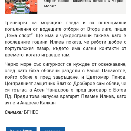
Обрат! Васко Панайотов остава в Черно
море?
Треньорът на моряците гледа и за потенциални
попълнения от водещите отбори от Втора лига, пише
„Тема спорт“. Ще има и чуждестранни такива, като в
последните години Илиев показа, че работи добре с
португалския пазар, където има силни контакти от
времето, когато играеше там.
Черно море със сигурност се нуждае от освежаване,
след като бяха обявени раздели с Васил Панайотов,
който обаче е пред завръщане, и Цветомир Панов.
Централният защитник Влатко Дробаров сам обяви, че
си тръгва, а Асен Чандъров е пред договор с Ботев
Пд. Преди това напусна вратарят Пламен Илиев, като
аут е и Андреас Калкан.
Снимка:
БГНЕС