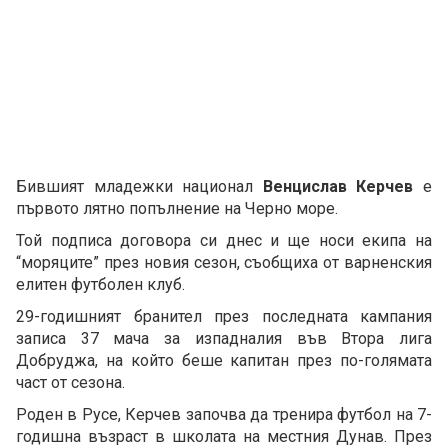
Бившият младежки национал
Венцислав Керчев
е
първото лятно попълнение на Черно море.
Той подписа договора си днес и ще носи екипа на
“моряците” през новия сезон, съобщиха от варненския
елитен футболен клуб.
29-годишният бранител през последната кампания
записа 37 мача за изпадналия във Втора лига
Добруджа, на който беше капитан през по-голямата
част от сезона.
Роден в Русе, Керчев започва да тренира футбол на 7-
годишна възраст в школата на местния Дунав. През