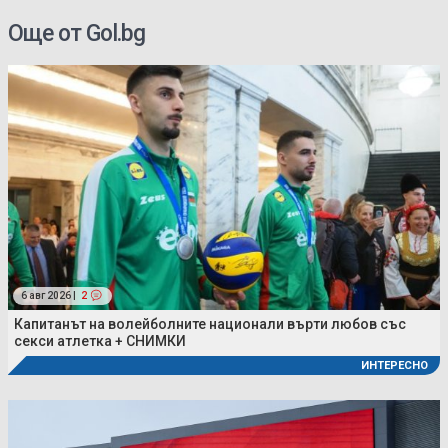
Още от Gol.bg
6 авг 2026 |
2
Капитанът на волейболните национали върти любов със
секси атлетка + СНИМКИ
ИНТЕРЕСНО