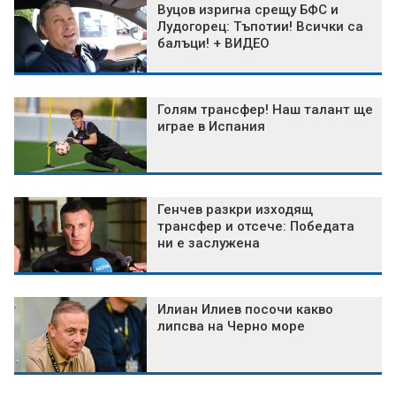
Вуцов изригна срещу БФС и
Лудогорец: Тъпотии! Всички са
балъци! + ВИДЕО
Голям трансфер! Наш талант ще
играе в Испания
Генчев разкри изходящ
трансфер и отсече: Победата
ни е заслужена
Илиан Илиев посочи какво
липсва на Черно море