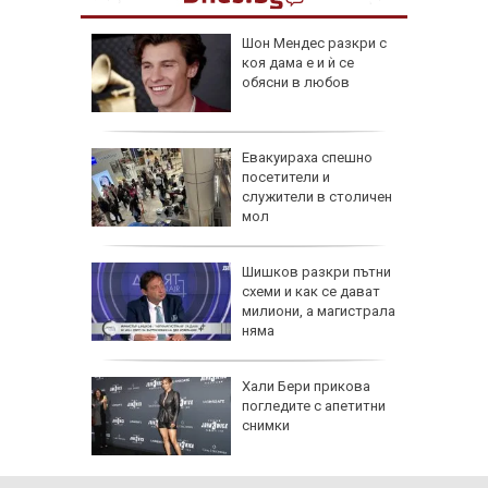
Шон Мендес разкри с
за
коя дама е и ѝ се
анзитни
обясни в любов
зкия
а в
Евакуираха спешно
артал
посетители и
ламъците
служители в столичен
 метра
мол
в:
Шишков разкри пътни
 на
схеми и как се дават
 по
милиони, а магистрала
няма
ти
и
Хали Бери прикова
 Авив) и
погледите с апетитни
 от
снимки
га