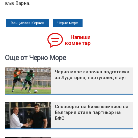
във Варна.
Венцислав Керчев
Черно море
Напиши
коментар
Още от Черно Море
Черно море започна подготовка
за Лудогорец, португалец е аут
Спонсорът на бивш шампион на
България стана партньор на
БФС