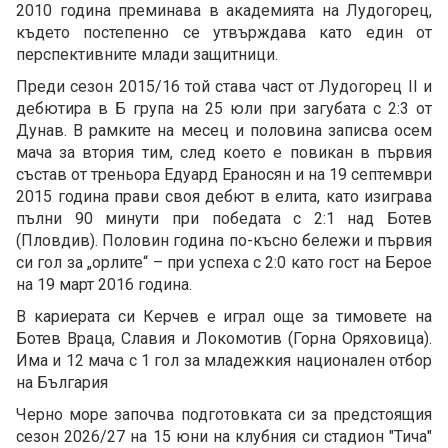
2010 година преминава в академията на Лудогорец,
където постепенно се утвърждава като един от
перспективните млади защитници.
Преди сезон 2015/16 той става част от Лудогорец II и
дебютира в Б група на 25 юли при загубата с 2:3 от
Дунав. В рамките на месец и половина записва осем
мача за втория тим, след което е повикан в първия
състав от треньора Едуард Ераносян и на 19 септември
2015 година прави своя дебют в елита, като изиграва
пълни 90 минути при победата с 2:1 над Ботев
(Пловдив). Половин година по-късно бележи и първия
си гол за „орлите“ – при успеха с 2:0 като гост на Берое
на 19 март 2016 година.
В кариерата си Керчев е играл още за тимовете на
Ботев Враца, Славия и Локомотив (Горна Оряховица).
Има и 12 мача с 1 гол за младежкия национален отбор
на България
Черно море започва подготовката си за предстоящия
сезон 2026/27 на 15 юни на клубния си стадион "Тича"