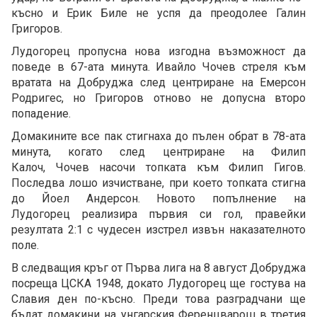
късно и Ерик Биле не успя да преодолее Галин
Григоров.
Лудогорец пропусна нова изгодна възможност да
поведе в 67-ата минута. Ивайло Чочев стреля към
вратата на Добруджа след центриране на Емерсон
Родригес, но Григоров отново не допусна второ
попадение.
Домакините все пак стигнаха до пълен обрат в 78-ата
минута, когато след центриране на Филип
Калоч, Чочев насочи топката към Филип Гигов.
Последва лошо изчистване, при което топката стигна
до Йоел Андерсон. Новото попълнение на
Лудогорец реализира първия си гол, правейки
резултата 2:1 с чудесен изстрел извън наказателното
поле.
В следващия кръг от Първа лига на 8 август Добруджа
посреща ЦСКА 1948, докато Лудогорец ще гостува на
Славия ден по-късно. Преди това разградчани ще
бъдат домакини на унгарския Ференцварош в третия