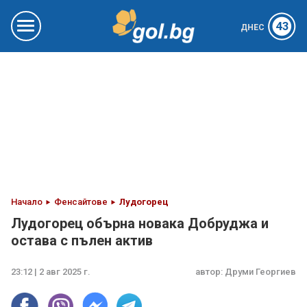
43
ДНЕС
Начало
Фенсайтове
Лудогорец
Лудогорец обърна новака Добруджа и
остава с пълен актив
23:12 | 2 авг 2025 г.
автор:
Друми Георгиев