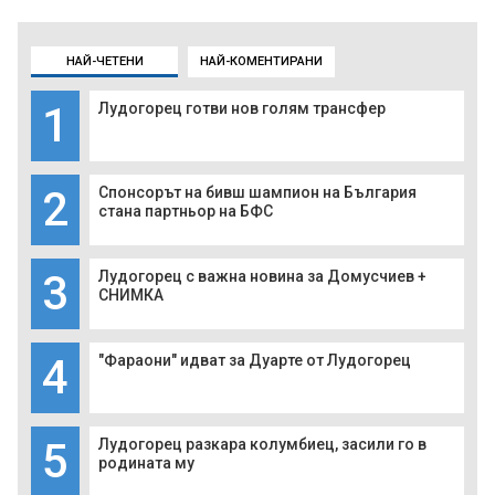
НАЙ-ЧЕТЕНИ
НАЙ-КОМЕНТИРАНИ
1
Лудогорец готви нов голям трансфер
2
Спонсорът на бивш шампион на България
стана партньор на БФС
3
Лудогорец с важна новина за Домусчиев +
СНИМКА
4
"Фараони" идват за Дуарте от Лудогорец
5
Лудогорец разкара колумбиец, засили го в
родината му