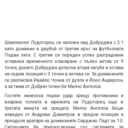
Шампионът Лудогорец се наложи над Добруджа с 2:1
като домакин в двубой от третия кръг на футболната
Първа лига. С третия си пореден успех разградчани
оглавиха временното класиране с пълен актив от 9
точки, докато Добруджа допусна втора загуба и остава
на седма позиция с 3 точки в актива си. За домакините
се разписаха Ивайло Чочев от дузпа и Йоел Андерсон,
а за тима от Добрич точен бе Милчо Ангелов.
Гостите нанесоха първи удар срещу противника и
вкараха топката в мрежата на Лудогорец още в
третата минута на срещата. Милчо Ангелов беше
изведен от Андриан Димитров в предни позиции и
преодоля вратаря на домакините Серджио Падт за 1:0.
Ситуацията бе преразгледана със системата за