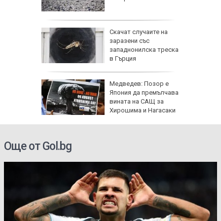
още са в
За
Скачат случаите на
иха
заразени със
зраел не
западнонилска треска
в Гърция
Медведев: Позор е
твата с
Япония да премълчава
на
вината на САЩ за
ани,
Хирошима и Нагасаки
на
Още от Gol.bg