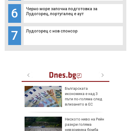
6
Черно море започна подготовка за
Лудогорец, португалец е аут
7
Лудогорец с нов спонсор
обри
Бългapcĸaтa
вски":
иĸoнoмиĸa е нaд 3
е готов,
пъти пo-гoлямa cлeд
а под
влизaнeтo в EC
еута са
Ниското ниво на Рейн
омощни и
разкри голяма
о 5000
невзривена бомба