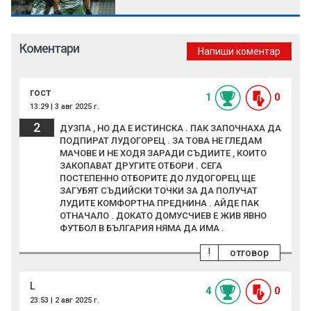
Коментари
Напиши коментар
гост
1
0
13:29 | 3 авг 2025 г.
2
ДУЗПА , НО ДА Е ИСТИНСКА . ПАК ЗАПОЧНАХА ДА
ПОДПИРАТ ЛУДОГОРЕЦ . ЗА ТОВА НЕ ГЛЕДАМ
МАЧОВЕ И НЕ ХОДЯ ЗАРАДИ СЪДИИТЕ , КОИТО
ЗАКОПАВАТ ДРУГИТЕ ОТБОРИ . СЕГА
ПОСТЕПЕННО ОТБОРИТЕ ДО ЛУДОГОРЕЦ ЩЕ
ЗАГУБЯТ СЪДИЙСКИ ТОЧКИ ЗА ДА ПОЛУЧАТ
ЛУДИТЕ КОМФОРТНА ПРЕДНИНА . АЙДЕ ПАК
ОТНАЧАЛО . ДОКАТО ДОМУСЧИЕВ Е ЖИВ ЯВНО
ФУТБОЛ В БЪЛГАРИЯ НЯМА ДА ИМА .
!
отговор
L
4
0
23:53 | 2 авг 2025 г.