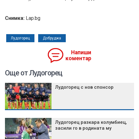
Снимка:
Lap.bg
Лудогорец
Добруджа
Напиши
коментар
Още от Лудогорец
Лудогорец с нов спонсор
Лудогорец разкара колумбиец,
засили го в родината му