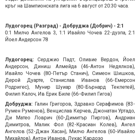
кръг на Шампионската лига на 6 август от 20:30 часа.
Лудогорец (Разград) - Добруджа (Добрич) - 2:1
0:1 Милчо Ангелов 3, 1:1 Ивайло Чочев 22-дузпа, 2:1
Йоел Андерсон 78
Лудогорец:
Серджио Падт, Оливие Вердон, Йоел
Андерсон, Диниш Алмейда (46-Антон Недялков),
Ивайло Чочев (80-Петър Станич), Симеон Шишков,
Дерой Дуарте, Станислав Иванов (66-Емерсон
Родригес), Мунир Шуиар (80-Бърнард Текпетей),
Филип Калоч, Ив Ерик Биле (66-Филип Гигов)
Добруджа:
Галин Григоров, Здравко Серафимов (83-
Румен Руменов), Венцислав Керчев, Джонатан Уртадо,
Ди Матео Ловрич (60-Димитър Пиргов), Андриан
Димитров, Малик Фол (82-Красиан Колев), Ангел
Ангелов (52-Джан Хасан), Милчо Ангелов (60-Ивайло
Михайлов), Антон Иванов, Лукас Кардозо