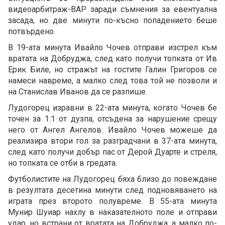
видеоарбитраж-ВАР заради съмнения за евентуална
засада, но две минути по-късно попадението беше
потвърдено.
В 19-ата минута Ивайло Чочев отправи изстрел към
вратата на Добруджа, след като получи топката от Ив
Ерик Биле, но стражът на гостите Галин Григоров се
намеси навреме, а малко след това той не позволи и
на Станислав Иванов да се разпише.
Лудогорец изравни в 22-ата минута, когато Чочев бе
точен за 1:1 от дузпа, отсъдена за нарушение срещу
него от Ангел Ангелов. Ивайло Чочев можеше да
реализира втори гол за разградчани в 37-ата минута,
след като получи добър пас от Дерой Дуарте и стреля,
но топката се отби в гредата.
Футболистите на Лудогорец бяха близо до повеждане
в резултата десетина минути след подновяването на
играта през второто полувреме. В 55-ата минута
Мунир Шуиар нахлу в наказателното поле и отправи
удар, но встрани от вратата на Добруджа, а малко по-