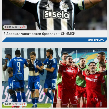
5 авг 2026 |
2
В Арсенал чакат секси бразилка + СНИМКИ
ИНТЕРЕСНО
6 авг 2026 |
5