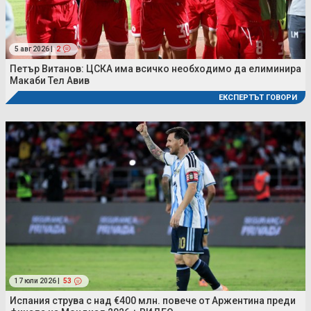
5 авг 2026 |
2
Петър Витанов: ЦСКА има всичко необходимо да елиминира
Макаби Тел Авив
ЕКСПЕРТЪТ ГОВОРИ
17 юли 2026 |
53
Испания струва с над €400 млн. повече от Аржентина преди