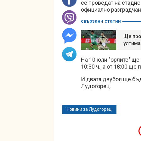
се проведат на стадио
официално разградчан
свързани статии
Ще про
ултима
На 10 юли "орлите" ще
10:30 ч., а от 18:00 ще
И двата двубоя ще бъд
Лудогорец.
Новини за Лудогорец