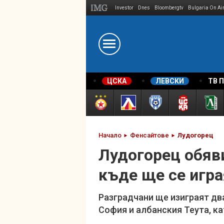
Investor
Dnes
Bloombergtv
Bulgaria On Ai
Megavselena.bg
ЦСКА
ЛЕВСКИ
ТВ 
Начало
Фенсайтове
Лудогорец
Лудогорец обяви
къде ще се игра
Разградчани ще изиграят дв
София и албанския Теута, ка