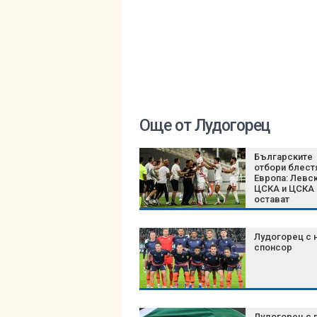
Още от Лудогорец
Българските
отбори блест
Европа: Левск
ЦСКА и ЦСКА 
остават
непобедени
Лудогорец с 
спонсор
Лудогорец с 