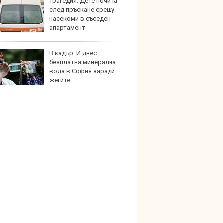
Трагедия: Дете почина
Защо 
след пръскане срещу
вериг
насекоми в съседен
коли н
апартамент
графи
В кадър: И днес
Bugatt
безплатна минерална
Bolid
вода в София заради
колек
жегите