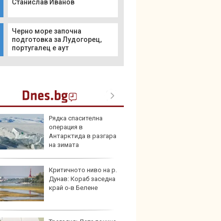
Станислав Иванов
Черно море започна
подготовка за Лудогорец,
португалец е аут
Рядка спасителна
Карав
операция в
най-г
Антарктида в разгара
недос
на зимата
елект
Критичното ниво на р.
Merce
Дунав: Кораб заседна
Door 
край о-в Белене
бензи