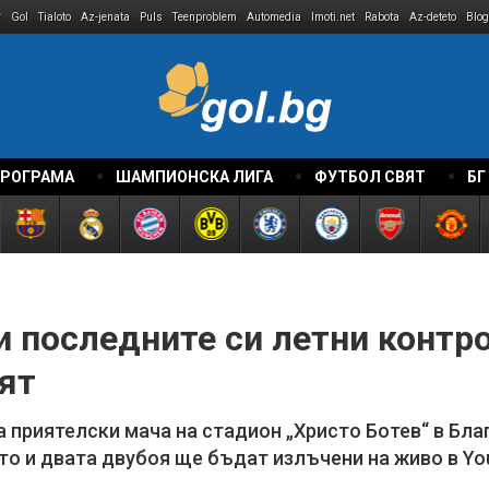
r
Gol
Tialoto
Az-jenata
Puls
Teenproblem
Automedia
Imoti.net
Rabota
Az-deteto
Blog
ПРОГРАМА
ШАМПИОНСКА ЛИГА
ФУТБОЛ СВЯТ
БГ
 последните си летни контро
ят
а приятелски мача на стадион „Христо Ботев“ в Бл
то и двата двубоя ще бъдат излъчени на живо в Yo