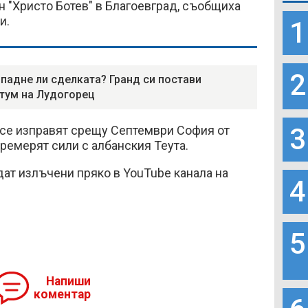
н "Христо Ботев" в Благоевград, съобщиха
и.
1
2
падне ли сделката? Гранд си постави
тум на Лудогорец
3
 се изправят срещу Септември София от
 премерят сили с албанския Теута.
ат излъчени пряко в YouTube канала на
4
5
Напиши
коментар