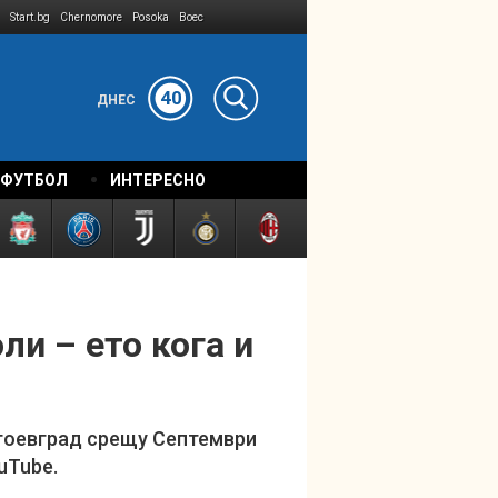
Start.bg
Chernomore
Posoka
Boec
40
ДНЕС
 ФУТБОЛ
ИНТЕРЕСНО
ли – ето кога и
агоевград срещу Септември
uTube.