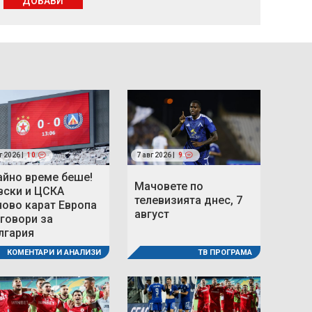
ДОБАВИ
г 2026 |
10
7 авг 2026 |
9
айно време беше!
Мачовете по
вски и ЦСКА
телевизията днес, 7
ново карат Европа
август
 говори за
лгария
ТВ ПРОГРАМА
КОМЕНТАРИ И АНАЛИЗИ