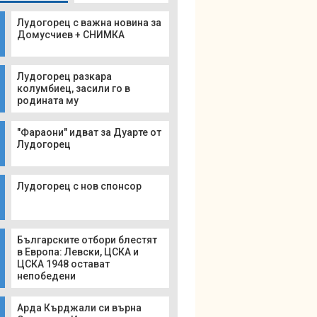
Лудогорец с важна новина за
Домусчиев + СНИМКА
Лудогорец разкара
колумбиец, засили го в
родината му
"Фараони" идват за Дуарте от
Лудогорец
Лудогорец с нов спонсор
Българските отбори блестят
в Европа: Левски, ЦСКА и
ЦСКА 1948 остават
непобедени
Арда Кърджали си върна