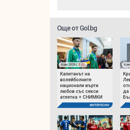
Още от Gol.bg
6 авг 2026 |
3
6 ав
Капитанът на
Кр
волейболните
Ле
национали върти
от
любов със секси
да
атлетка + СНИМКИ
Бъ
ИНТЕРЕСНО