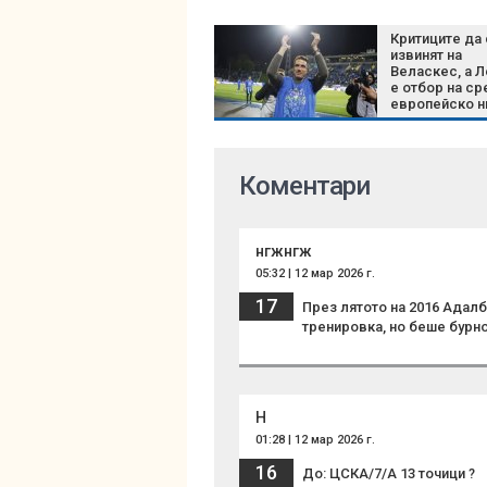
Критиците да
извинят на
Веласкес, а 
е отбор на с
европейско н
Коментари
нгжнгж
05:32 | 12 мар 2026 г.
17
През лятото на 2016 Адал
тренировка, но беше бурно
Н
01:28 | 12 мар 2026 г.
16
До: ЦСКА/7/А 13 точици ?