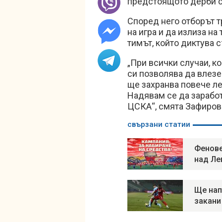
предстоящото дерби 
Според него отборът 
на игра и да излиза на
тимът, който диктува 
„При всички случаи, к
си позволява да влезе
ще захранва повече ле
Надявам се да заработ
ЦСКА“, смята Зафиров
свързани статии
Фенове
над Ле
Ще нап
закани