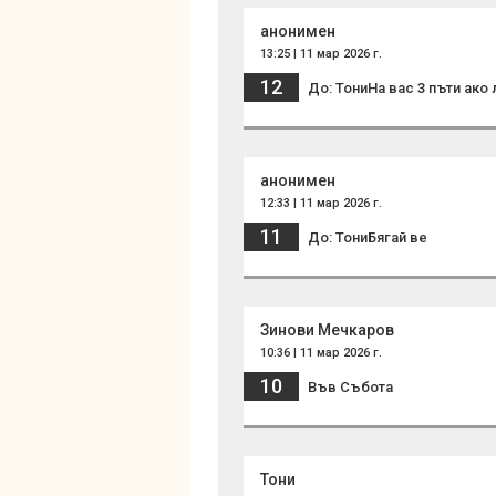
анонимен
13:25 | 11 мар 2026 г.
12
До: ТониНа вас 3 пъти ако
анонимен
12:33 | 11 мар 2026 г.
11
До: ТониБягай ве
Зинови Мечкаров
10:36 | 11 мар 2026 г.
10
Във Събота
Тони