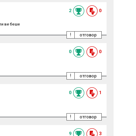
2
0
 ли ви беше
!
отговор
0
0
!
отговор
0
1
!
отговор
9
3