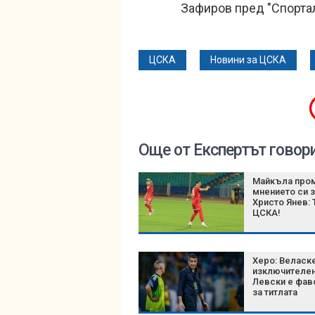
Зафиров пред "Спортал
ЦСКА
Новини за ЦСКА
Още от Експертът говор
Майкъла про
мнението си 
Христо Янев: 
ЦСКА!
Херо: Веласк
изключителен
Левски е фав
за титлата