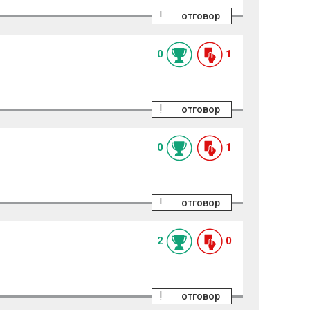
!
отговор
0
1
!
отговор
0
1
!
отговор
2
0
!
отговор