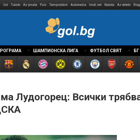
r
Gol
Tialoto
Az-jenata
Puls
Teenproblem
Automedia
Imoti.net
Rabota
Az-deteto
Blog
ПРОГРАМА
ШАМПИОНСКА ЛИГА
ФУТБОЛ СВЯТ
БГ
ма Лудогорец: Всички трябва
ЦСКА