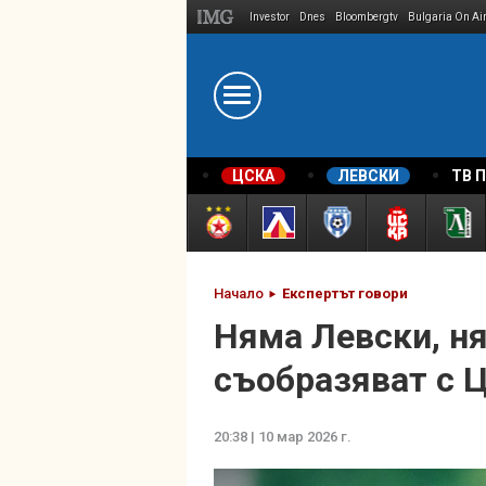
Investor
Dnes
Bloombergtv
Bulgaria On Ai
Megavselena.bg
ЦСКА
ЛЕВСКИ
ТВ 
Начало
Експертът говори
Няма Левски, ня
съобразяват с 
20:38 | 10 мар 2026 г.