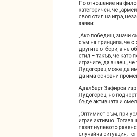
По отношение на фило
категоричен, че „армей
своя стил на игра, не
заяви:
„Ако победиш, значи с
съм на принципа, че с
другите отбори, а не 
стил – такъв, че като
играчите, да знаеш, ч
Лудогорец може да им
да има основни промен
Адалберт Зафиров изр
Лудогорец, но подчерт
бъде активната и смела
„Оптимист съм, при ус
играе активно. Тогава 
пазят нулевото равенс
случайна ситуация, то