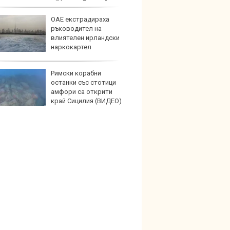
емат лондонския “Ковънт Гардън“
ОАЕ екстрадираха
Защо 
ръководител на
конск
влиятелен ирландски
решав
наркокартел
пътя
Римски корабни
Петте
останки със стотици
герма
амфори са открити
край Сицилия (ВИДЕО)