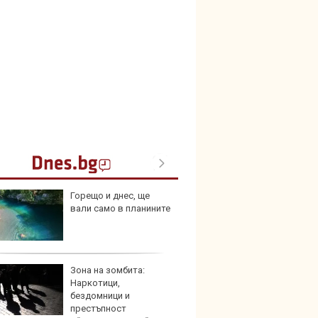
Горещо и днес, ще
Шестг
вали само в планините
кола 
пешех
Зона на зомбита:
Audi 
Наркотици,
неста
бездомници и
удълж
престъпност