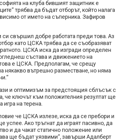
софията на клуба бившият защитник е
ците“ трябва да бъдат отборът, който налага
зависимо от името на съперника. Зафиров
и си свършил добре работата преди това. Аз
 отбор като ЦСКА трябва да се съобразяват
обратното. ЦСКА иска да изгради определен
 погледнеш състава и движението на
е това е ЦСКА. Предполагам, че срещу
а някакво вътрешно разместване, но няма
и.“
ази и оптимизъм за предстоящия сблъсък с
а, че ключът към положителния резултат ще
 игра на терена.
ловие че ЦСКА излезе, иска да се пребори и
ще успее. Ако тръгнат да играят пасивно, да
тво и да чакат статично положение или
гава ще бъдат уязвими“, завърши Адалберт