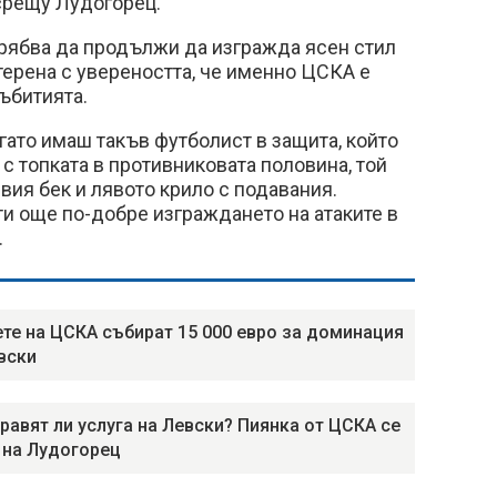
срещу Лудогорец.
трябва да продължи да изгражда ясен стил
 терена с увереността, че именно ЦСКА е
събитията.
огато имаш такъв футболист в защита, който
 с топката в противниковата половина, той
вия бек и лявото крило с подавания.
и още по-добре изграждането на атаките в
.
те на ЦСКА събират 15 000 евро за доминация
вски
равят ли услуга на Левски? Пиянка от ЦСКА се
 на Лудогорец