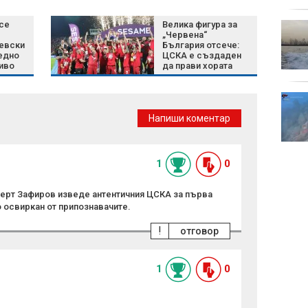
превз
 се
Велика фигура за
Хороскоп за 10 август:
„Червена“
Важни решения и нови
Левски
България отсече:
възможности
редно
ЦСКА е създаден
иво
да прави хората
горди
Тези професии могат
да влошат
Напиши коментар
сколиозата: Кои са
първите симптоми
1
0
берт Зафиров изведе антентичния ЦСКА за първа
 освиркан от припознавачите.
!
отговор
1
0