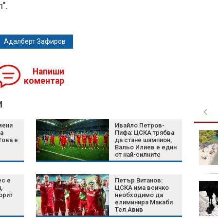
".
Адалберт Зафиров
Напиши
коментар
и
мени
Ивайло Петров-
за
Пифа: ЦСКА трябва
Църковен празник на
Това е
да стане шампион,
10 август: Какво
Вальо Илиев е един
трябва и не трябва да
от най-силните
правим
трансфери
ес е
Петър Витанов:
Слънце и жега:
,
ЦСКА има всичко
Температурите отново
орит
необходимо да
елиминира Макаби
се качват до 40
Тел Авив
градуса