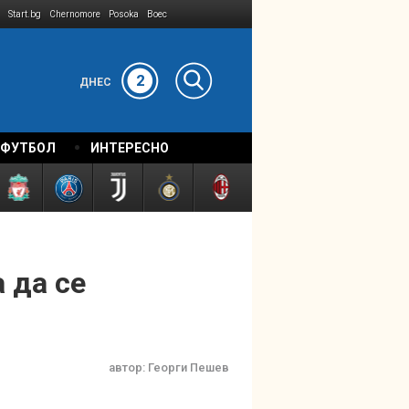
Start.bg
Chernomore
Posoka
Boec
2
ДНЕС
 ФУТБОЛ
ИНТЕРЕСНО
 да се
автор:
Георги Пешев