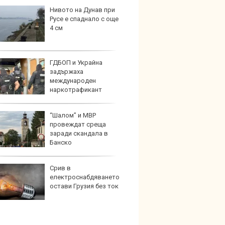
Нивото на Дунав при
Audi 
Русе е спаднало с още
с про
4 см
луксо
ново 
ГДБОП и Украйна
Защо 
задържаха
едно 
международен
колко
наркотрафикант
911
“Шалом” и МВР
Създа
провеждат среща
поема
заради скандала в
дизайн
Банско
Срив в
Китай
електроснабдяването
синит
остави Грузия без ток
автоп