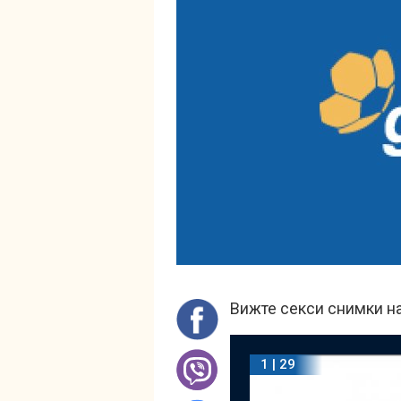
Вижте секси снимки н
1 | 29