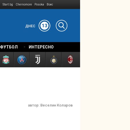
Start.bg
Chernomore
Posoka
Boec
13
ДНЕС
 ФУТБОЛ
ИНТЕРЕСНО
автор:
Веселин Коларов