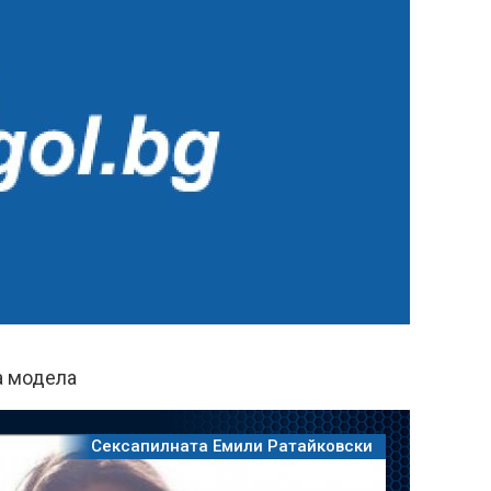
а модела
Сексапилната Емили Ратайковски