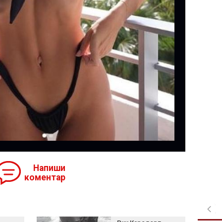
Напиши
коментар