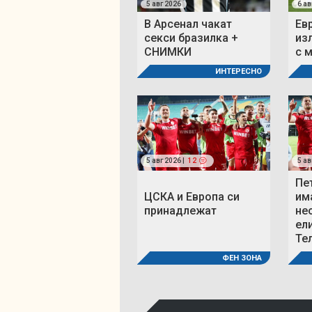
5 авг 2026
6 ав
В Арсенал чакат
Ев
секси бразилка +
из
СНИМКИ
с 
ИНТЕРЕСНО
5 авг 2026 |
12
5 ав
Пе
ЦСКА и Европа си
им
принадлежат
не
ел
Те
ФЕН ЗОНА