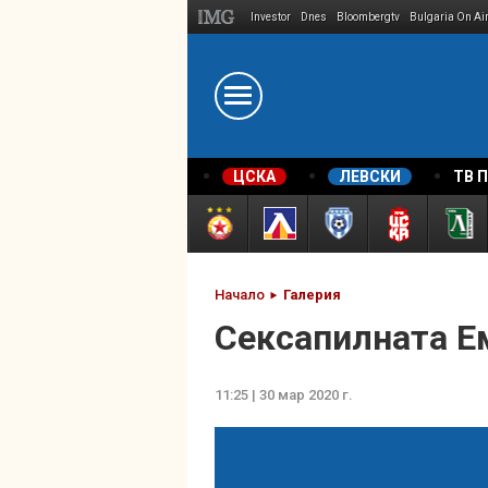
Investor
Dnes
Bloombergtv
Bulgaria On Ai
Megavselena.bg
ЦСКА
ЛЕВСКИ
ТВ 
Начало
Галерия
Сексапилната Е
11:25 | 30 мар 2020 г.