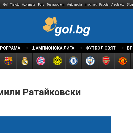
r
Gol
Tialoto
Az-jenata
Puls
Teenproblem
Automedia
Imoti.net
Rabota
Az-deteto
Blog
ПРОГРАМА
ШАМПИОНСКА ЛИГА
ФУТБОЛ СВЯТ
БГ
мили Ратайковски