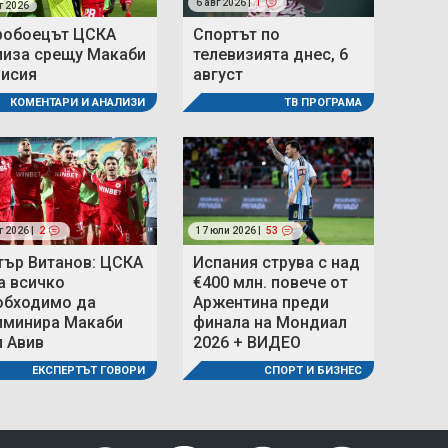
6 авг 2026 |
1
г 2026
робоецът ЦСКА
Спортът по
лиза срещу Макаби
телевизията днес, 6
мисия
август
КОМЕНТАРИ И АНАЛИЗИ
ТВ ПРОГРАМА
г 2026 |
2
17 юли 2026 |
53
тър Витанов: ЦСКА
Испания струва с над
а всичко
€400 млн. повече от
обходимо да
Аржентина преди
иминира Макаби
финала на Мондиал
л Авив
2026 + ВИДЕО
ЕКСПЕРТЪТ ГОВОРИ
СПОРТ И БИЗНЕС