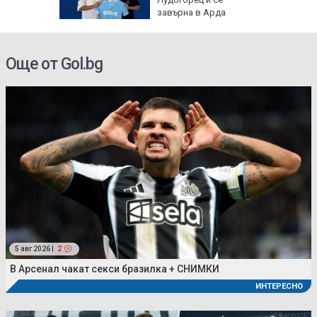
гасенето
завърна в Арда
Още от Gol.bg
5 авг 2026 |
2
В Арсенал чакат секси бразилка + СНИМКИ
ИНТЕРЕСНО