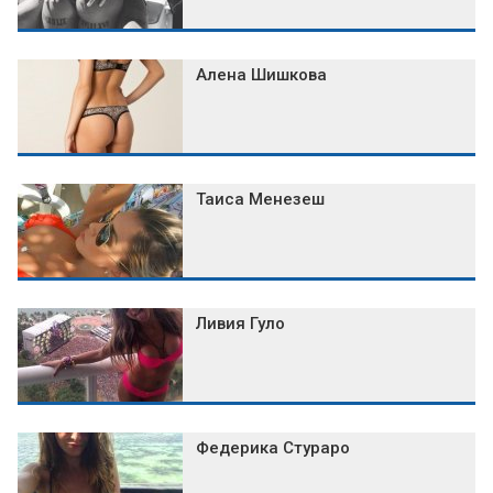
Алена Шишкова
Таиса Менезеш
Ливия Гуло
Федерика Стураро