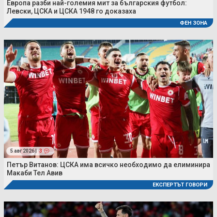
Европа разби най-големия мит за българския футбол:
Левски, ЦСКА и ЦСКА 1948 го доказаха
ФЕН ЗОНА
5 авг 2026 |
3
Петър Витанов: ЦСКА има всичко необходимо да елиминира
Макаби Тел Авив
ЕКСПЕРТЪТ ГОВОРИ