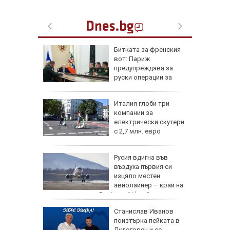
и от
Битката за френския
 побой
вот: Париж
зев в
предупреждава за
а
руски операции за
влияние
лото за
Италия глоби три
компании за
ботна
електрически скутери
с 2,7 млн. евро
плозив в
Русия вдигна във
 насочен
въздуха първия си
и
изцяло местен
еприпаси
авиолайнер – край на
зависимостта от Boeing и Airbus?
АМ
Станислав Иванов
ят се
поизтърка пейката в
лючиха
Лудогорец и се