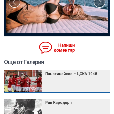
Напиши
коментар
Още от Галерия
Панатинайкос – ЦСКА 1948
Рик Карсдорп