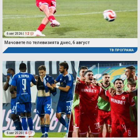
6 авг 2026 |
12
Мачовете по телевизията днес, 6 август
ТВ ПРОГРАМА
6 авг 2026 |
6