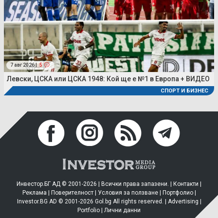
7 авг 2026 |
5
Левски, ЦСКА или ЦСКА 1948: Кой ще е №1 в Европа + ВИДЕО
СПОРТ И БИЗНЕС
Инвестор.БГ АД © 2001-2026 | Всички права запазени. |
Контакти
|
Реклама
|
Поверителност
|
Условия за ползване
|
Портфолио
|
Investor.BG AD © 2001-2026 Gol.bg All rights reserved. |
Advertising
|
Portfolio
|
Лични данни