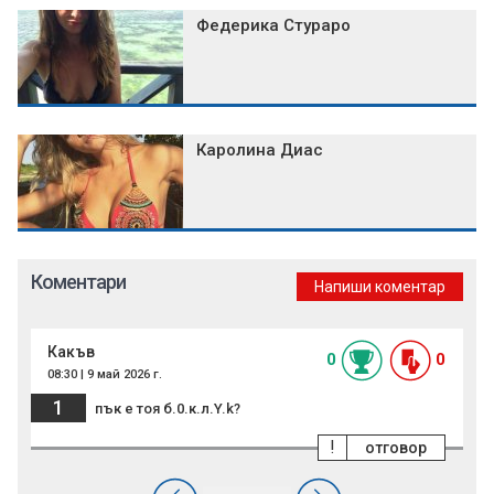
Федерика Стураро
Каролина Диас
Коментари
Напиши коментар
Какъв
0
0
08:30 | 9 май 2026 г.
1
пък е тоя б.0.к.л.Y.k?
!
отговор