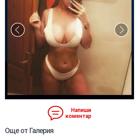
Напиши
коментар
Още от Галерия