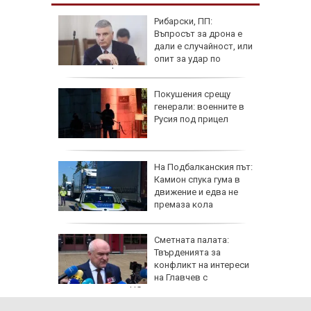
лфин"
Рибарски, ПП:
ия,
Въпросът за дрона е
достигне
дали е случайност, или
)
опит за удар по
критична инфраструктура
рки по
Покушения срещу
наха
генерали: военните в
 и
Русия под прицел
офьори
ще в
На Подбалканския път:
валът на
Камион спука гума в
ристол
движение и едва не
премаза кола
а да не
Сметната палата:
свика
Твърденията за
заради
конфликт на интереси
на Главчев с
възложените от НС одити са спекулативни