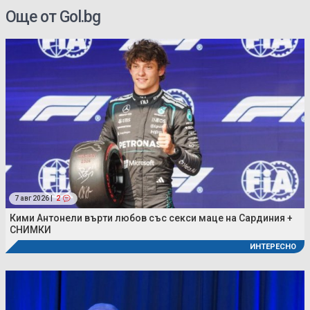
Още от Gol.bg
7 авг 2026 |
2
Кими Антонели върти любов със секси маце на Сардиния +
СНИМКИ
ИНТЕРЕСНО