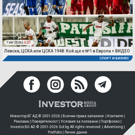
7 авг 2026 |
5
Левски, ЦСКА или ЦСКА 1948: Кой ще е №1 в Европа + ВИДЕО
СПОРТ И БИЗНЕС
Инвестор.БГ АД © 2001-2026 | Всички права запазени. |
Контакти
|
Реклама
|
Поверителност
|
Условия за ползване
|
Портфолио
|
Investor.BG AD © 2001-2026 Gol.bg All rights reserved. |
Advertising
|
Portfolio
|
Лични данни