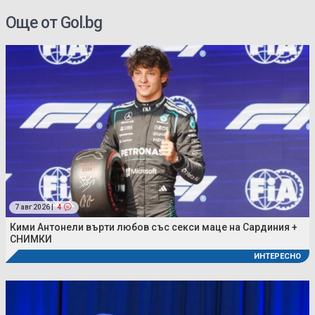
Още от Gol.bg
7 авг 2026 |
4
Кими Антонели върти любов със секси маце на Сардиния +
СНИМКИ
ИНТЕРЕСНО