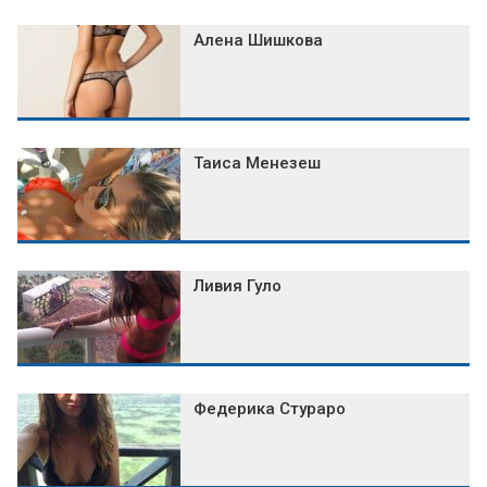
Алена Шишкова
Таиса Менезеш
Ливия Гуло
Федерика Стураро