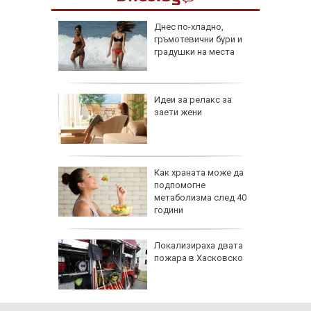
ник на 9
Днес по-хладно,
ии и
гръмотевични бури и
градушки на места
езопасно
Идеи за релакс за
рлеж
заети жени
равим,
Как храната може да
ичната
подпомогне
жбина
метаболизма след 40
години
артофи
Локализираха двата
кашкавал
пожара в Хасковско