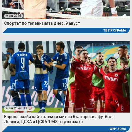
9 авг 2026
Спортът по телевизията днес, 9 авуст
ТВ ПРОГРАМА
6 авг 2026 |
11
Европа разби най-големия мит за българския футбол:
Левски, ЦСКА и ЦСКА 1948 го доказаха
ФЕН ЗОНА