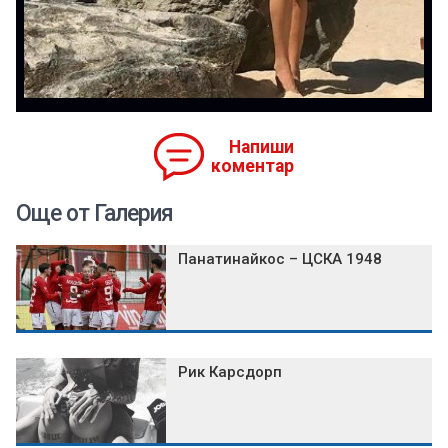
Напиши
коментар
Още от Галерия
Панатинайкос – ЦСКА 1948
Рик Карсдорп