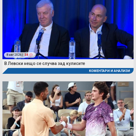
8 авг 2026 |
34
В Левски нещо се случва зад кулисите
КОМЕНТАРИ И АНАЛИЗИ