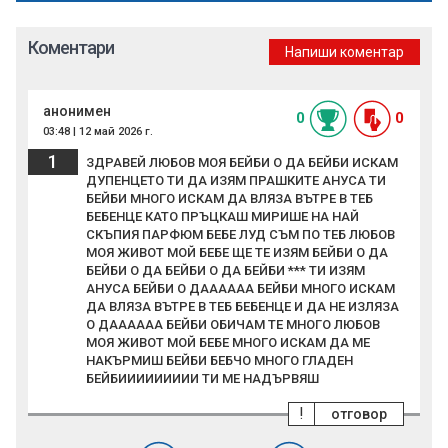
Коментари
Напиши коментар
анонимен
0
0
03:48 | 12 май 2026 г.
1
ЗДРАВЕЙ ЛЮБОВ МОЯ БЕЙБИ О ДА БЕЙБИ ИСКАМ
ДУПЕНЦЕТО ТИ ДА ИЗЯМ ПРАШКИТЕ АНУСА ТИ
БЕЙБИ МНОГО ИСКАМ ДА ВЛЯЗА ВЪТРЕ В ТЕБ
БЕБЕНЦЕ КАТО ПРЪЦКАШ МИРИШЕ НА НАЙ
СКЪПИЯ ПАРФЮМ БЕБЕ ЛУД СЪМ ПО ТЕБ ЛЮБОВ
МОЯ ЖИВОТ МОЙ БЕБЕ ЩЕ ТЕ ИЗЯМ БЕЙБИ О ДА
БЕЙБИ О ДА БЕЙБИ О ДА БЕЙБИ *** ТИ ИЗЯМ
АНУСА БЕЙБИ О ДАААААА БЕЙБИ МНОГО ИСКАМ
ДА ВЛЯЗА ВЪТРЕ В ТЕБ БЕБЕНЦЕ И ДА НЕ ИЗЛЯЗА
О ДАААААА БЕЙБИ ОБИЧАМ ТЕ МНОГО ЛЮБОВ
МОЯ ЖИВОТ МОЙ БЕБЕ МНОГО ИСКАМ ДА МЕ
НАКЪРМИШ БЕЙБИ БЕБЧО МНОГО ГЛАДЕН
БЕЙБИИИИИИИИИ ТИ МЕ НАДЪРВЯШ
!
отговор