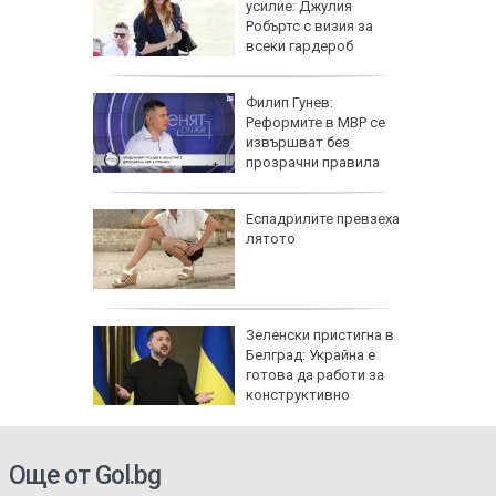
ките да
усилие: Джулия
т
Робъртс с визия за
всеки гардероб
дии, за
Филип Гунев:
 ще
Реформите в МВР се
 нарежда
извършват без
прозрачни правила
-добрите
Еспадрилите превзеха
а
лятото
е
Смяната
Зеленски пристигна в
в МВР не
Белград: Украйна е
порочна
готова да работи за
конструктивно
сътрудничество
Още от Gol.bg