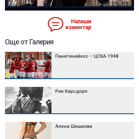
Напиши
коментар
Още от Галерия
Панатинайкос – ЦСКА 1948
Рик Карсдорп
Алена Шишкова