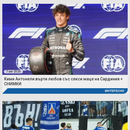
7 авг 2026
Кими Антонели върти любов със секси маце на Сардиния +
СНИМКИ
ИНТЕРЕСНО