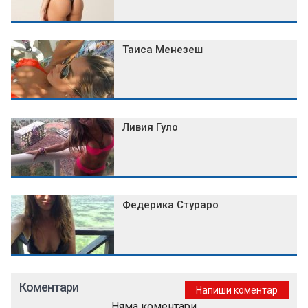
Таиса Менезеш
Ливия Гуло
Федерика Стураро
Коментари
Напиши коментар
Няма коментари