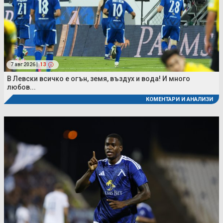
7 авг 2026 |
13
В Левски всичко е огън, земя, въздух и вода! И много
любов...
КОМЕНТАРИ И АНАЛИЗИ