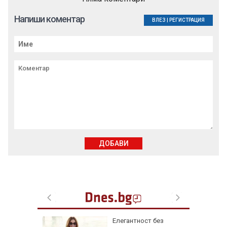
Напиши коментар
ВЛЕЗ
|
РЕГИСТРАЦИЯ
ДОБАВИ
ик, който
Елегантност без