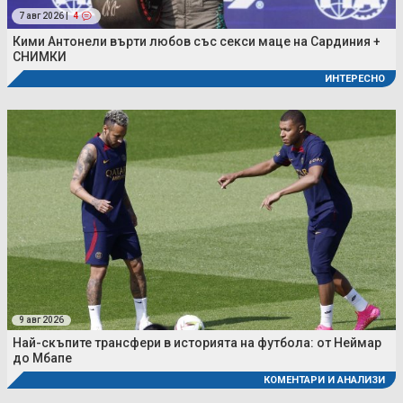
7 авг 2026 |
4
Кими Антонели върти любов със секси маце на Сардиния +
СНИМКИ
ИНТЕРЕСНО
9 авг 2026
Най-скъпите трансфери в историята на футбола: от Неймар
до Мбапе
КОМЕНТАРИ И АНАЛИЗИ