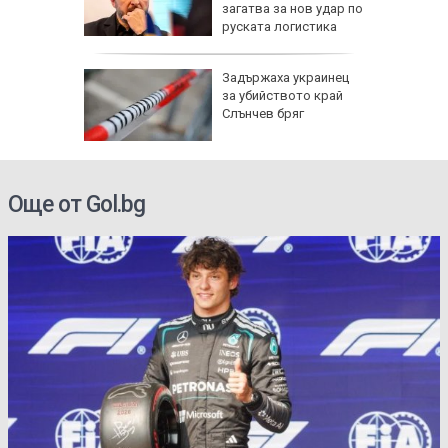
ка си и
загатва за нов удар по
га
руската логистика
Задържаха украинец
ените да
за убийството край
ите си
Слънчев бряг
Още от Gol.bg