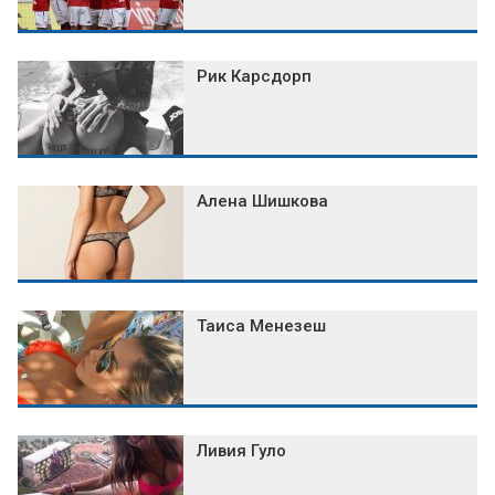
Рик Карсдорп
Алена Шишкова
Таиса Менезеш
Ливия Гуло