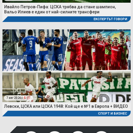
Ивайло Петров-Пифа: ЦСКА трябва да стане шампион,
Вальо Илиев е един от най-силните трансфери
ЕКСПЕРТЪТ ГОВОРИ
7 авг 2026 |
5
Левски, ЦСКА или ЦСКА 1948: Кой ще е №1 в Европа + ВИДЕО
СПОРТ И БИЗНЕС