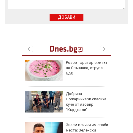
ДОБАВИ
 разби в
Розов таратор е хитът
о, има
на Слънчака, струва
6,50
азлични
Добрина:
тува в
Пожарникари спасиха
куче от язовир
“Кърджали”
ра край
Знаем всички им слаби
раинец
места: Зеленски