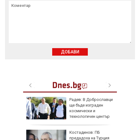
ДОБАВИ
га
Радев: В Доброславци
ащането
ще бъде изграден
 август
космически и
технологичен център
ична
Костадинов: ПБ
ърши с
предадоха на Турция