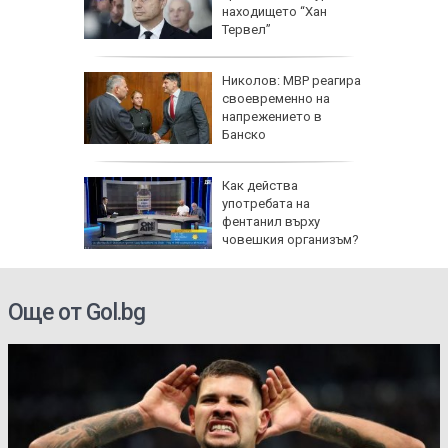
рофа
находището “Хан
потамо
Тервел”
е
Николов: МВР реагира
ра
своевременно на
ители на
напрежението в
Банско
Как действа
по
употребата на
ища
фентанил върху
ан
човешкия организъм?
Още от Gol.bg