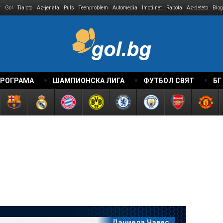
r
Gol
Tialoto
Az-jenata
Puls
Teenproblem
Automedia
Imoti.net
Rabota
Az-deteto
Blog
ПРОГРАМА
ШАМПИОНСКА ЛИГА
ФУТБОЛ СВЯТ
БГ
Даниела Чавес