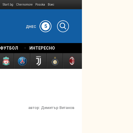
Start.bg
Chernomore
Posoka
Boec
5
ДНЕС
 ФУТБОЛ
ИНТЕРЕСНО
автор:
Димитър Витанов