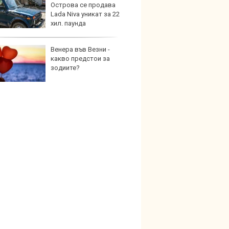
Острова се продава
под з
Lada Niva уникат за 22
на дв
хил. паунда
Венера във Везни -
Карав
какво предстои за
най-г
зодиите?
недос
елект