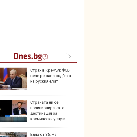
Страх в Кремъл: ФСБ
Toyota
вече решава съдбата
999 9
на руския елит
търси
Страната ни се
Защо 
позиционира като
остав
дестинация за
жегат
космически услуги
Една от 36: На
Автом