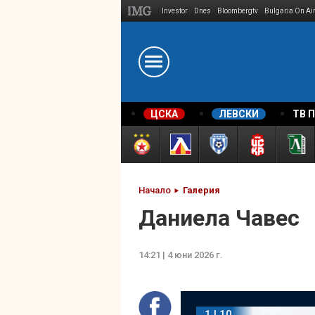
Investor
Dnes
Bloombergtv
Bulgaria On Ai
Megavselena.bg
ЦСКА
ЛЕВСКИ
ТВ 
Начало
Галерия
Даниела Чавес
14:21 | 4 юни 2026 г.
1 | 10