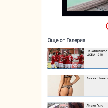
Още от Галерия
Панатинайкос
ЦСКА 1948
Алена Шишко
Ливия Гуло