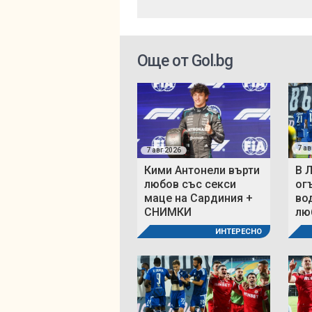
Още от Gol.bg
7 ав
7 авг 2026
Кими Антонели върти
В 
любов със секси
ог
маце на Сардиния +
во
СНИМКИ
люб
ИНТЕРЕСНО