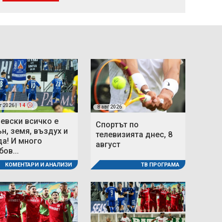
г 2026 |
14
8 авг 2026
Левски всичко е
Спортът по
ън, земя, въздух и
телевизията днес, 8
да! И много
август
ов...
ТВ ПРОГРАМА
КОМЕНТАРИ И АНАЛИЗИ