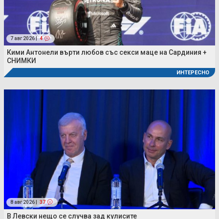
7 авг 2026 |
4
Кими Антонели върти любов със секси маце на Сардиния +
СНИМКИ
ИНТЕРЕСНО
8 авг 2026 |
37
В Левски нещо се случва зад кулисите