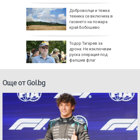
ари в
Доброволци и тежка
са след
техника се включиха в
(СНИМКИ)
гасенето на пожара
край Бобошево
се полз
ощи в
Тодор Тагарев за
стяват,
дрона: Не изключвам
айте
руска операция под
фалшив флаг
Още от Gol.bg