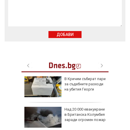
ДОБАВИ
ай-
В Кричим събират пари
за съдебните разходи
о
на убития Георги
ърси
она край
Над 20 000 евакуирани
дентът
в Британска Колумбия
а
заради огромен пожар