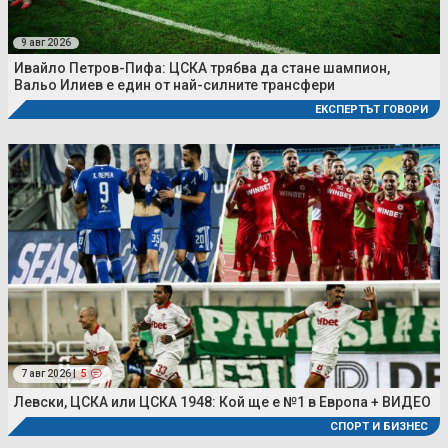
9 авг 2026
Ивайло Петров-Пифа: ЦСКА трябва да стане шампион,
Вальо Илиев е един от най-силните трансфери
ЕКСПЕРТЪТ ГОВОРИ
7 авг 2026 |
5
Левски, ЦСКА или ЦСКА 1948: Кой ще е №1 в Европа + ВИДЕО
СПОРТ И БИЗНЕС