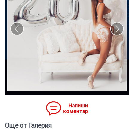
Напиши
коментар
Още от Галерия