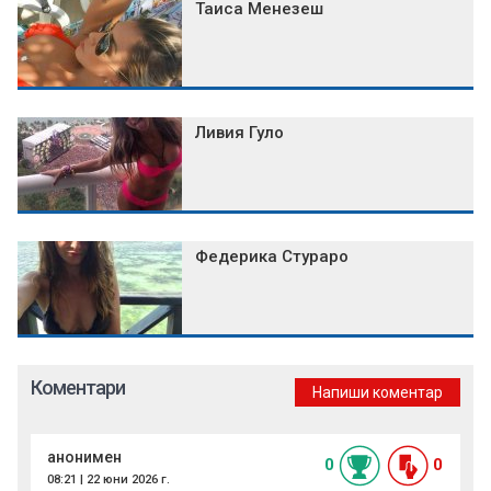
Таиса Менезеш
Ливия Гуло
Федерика Стураро
Коментари
Напиши коментар
анонимен
0
0
08:21 | 22 юни 2026 г.