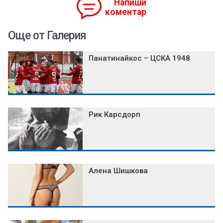
Напиши
коментар
Още от Галерия
Панатинайкос – ЦСКА 1948
Рик Карсдорп
Алена Шишкова