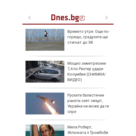
овен
Времето утре: Още по-
ика в
горещо, градусите ще
ия,
стигнат до 38
 дронове
от 7,4
Мощно земетресние
олумбия,
7,4 по Рихтер удари
щети
Колумбия (СНИМКИ/
ВИДЕО)
ди
Руските балистични
бва да
ракети сеят смърт,
 всеки
Украйна не може да ги
щу
спре
т в нова
Мила Роберт,
11
Жлъчката х Тромбоби