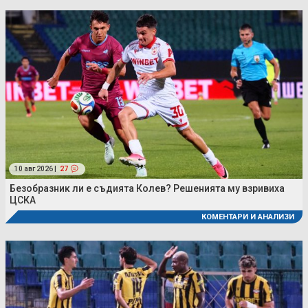
10 авг 2026 |
27
Безобразник ли е съдията Колев? Решенията му взривиха
ЦСКА
КОМЕНТАРИ И АНАЛИЗИ