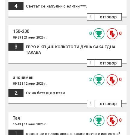
4
Светът се напълни с елитни ***.
!
отговор
150-200
0
0
09:29 | 21 юни 2026 г.
3
ЕВРО И КЕЦАШ КОЛКОТО ТИ ДУША САКА ЕДНА
ТАКАВА
!
отговор
анонимен
2
0
09:32 | 12 юни 2026 г.
2
Ох на батя ще я изям
!
отговор
Тая
3
0
15:43 | 11 юни 2026 г.
1
освен, че е плющялка, с какво друго е известна?