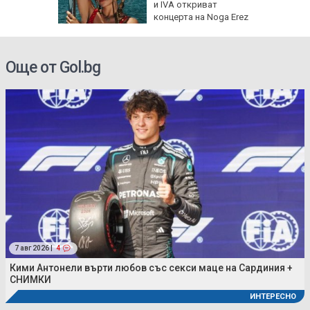
и IVA откриват
концерта на Noga Erez
Още от Gol.bg
7 авг 2026 |
4
Кими Антонели върти любов със секси маце на Сардиния +
СНИМКИ
ИНТЕРЕСНО