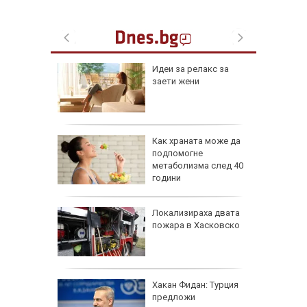
езопасно
Идеи за релакс за
рлеж
заети жени
равим,
Как храната може да
ичната
подпомогне
жбина
метаболизма след 40
години
артофи
Локализираха двата
кашкавал
пожара в Хасковско
: Как да
Хакан Фидан: Турция
пасните
предложи