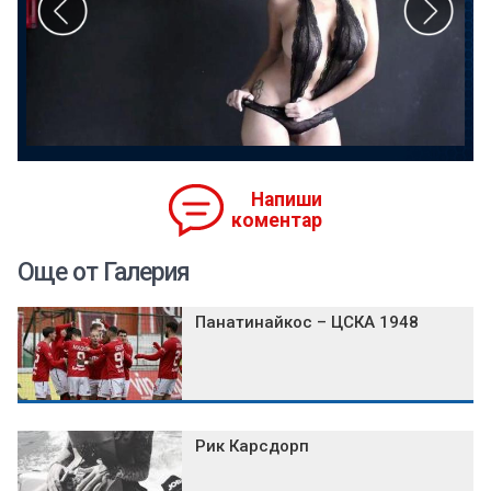
Напиши
коментар
Още от Галерия
Панатинайкос – ЦСКА 1948
Рик Карсдорп