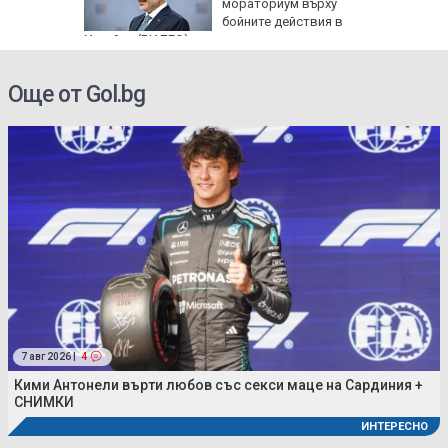
мораториум върху
бойните действия в
Украйна (ВИДЕО)
Още от Gol.bg
7 авг 2026 |
4
Кими Антонели върти любов със секси маце на Сардиния +
СНИМКИ
ИНТЕРЕСНО