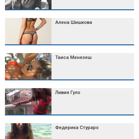
Алена Шишкова
Таиса Менезеш
Ливия Гуло
Федерика Стураро