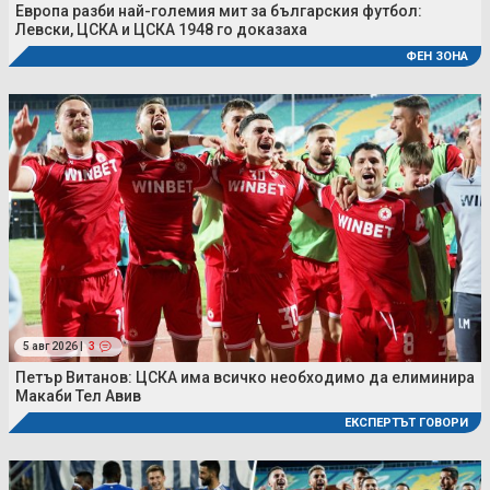
Европа разби най-големия мит за българския футбол:
Левски, ЦСКА и ЦСКА 1948 го доказаха
ФЕН ЗОНА
5 авг 2026 |
3
Петър Витанов: ЦСКА има всичко необходимо да елиминира
Макаби Тел Авив
ЕКСПЕРТЪТ ГОВОРИ