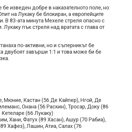
бе изведен добре в наказателното поле, но
Опит на Лукаку бе блокиран, а европейците
и. В 83-ата минута Мехеле стреля опасно с
. Лукаку пък стреля над вратата с глава от
танаха по-активни, но и съперникът бе
ка двубоят завърши 1:1 и това може би бе
зка.
, Мюние, Кастан (56 Де Кайпер), Нгой, Де
илеманс, Онана (56 Раскин), Тросар, Доку (86
Кетеларе (66 Лукаку)
м, Хани, Фатух (89 Хасан), Ашур (70 Рабиа),
(89 Хафез), Лашин, Атиа, Салах (76