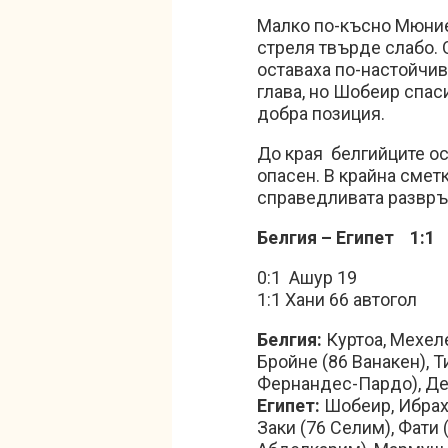
Малко по-късно Мюние 
стреля твърде слабо. 
оставаха по-настойчив
глава, но Шобеир спаси
добра позиция.
До края белгийците ос
опасен. В крайна смет
справедливата развръ
Белгия – Египет 1:1
0:1 Ашур 19
1:1 Хани 66 автогол
Белгия:
Куртоа, Мехеле
Бройне (86 Ванакен), Т
Фернандес-Пардо), Де 
Египет:
Шобеир, Ибрахи
Заки (76 Селим), Фати 