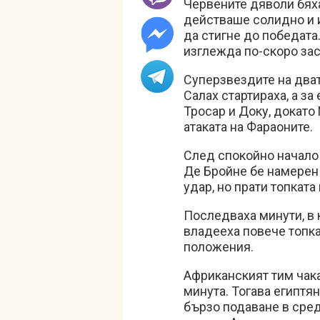
Червените дяволи бяха
действаше солидно и 
да стигне до победата
изглежда по-скоро за
Суперзвездите на два
Салах стартираха, а за
Тросар и Доку, докат
атаката на Фараоните.
След спокойно начало 
Де Бройне бе намерен 
удар, но прати топката
Последваха минути, в
владееха повече топка
положения.
Африканският тим чака
минута. Тогава египтя
бързо подаване в сред