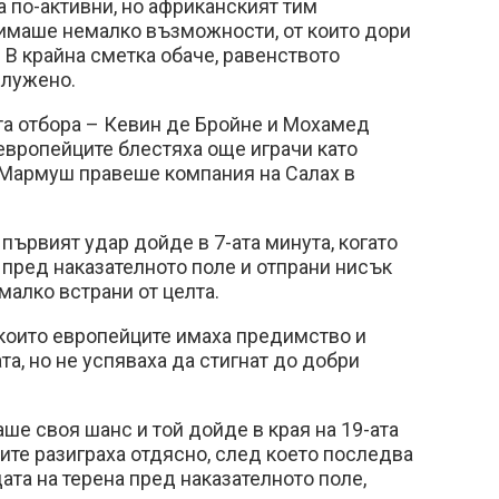
 по-активни, но африканският тим
имаше немалко възможности, от които дори
. В крайна сметка обаче, равенството
служено.
та отбора – Кевин де Бройне и Мохамед
 европейците блестяха още играчи като
о Мармуш правеше компания на Салах в
първият удар дойде в 7-ата минута, когато
пред наказателното поле и отпрани нисък
 малко встрани от целта.
 които европейците имаха предимство и
та, но не успяваха да стигнат до добри
ше своя шанс и той дойде в края на 19-ата
ните разиграха отдясно, след което последва
ата на терена пред наказателното поле,