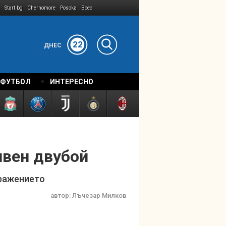
Start.bg
Chernomore
Posoka
Boec
22
ДНЕС
 ФУТБОЛ
ИНТЕРЕСНО
ивен двубой
оражението
автор:
Лъчезар Милков