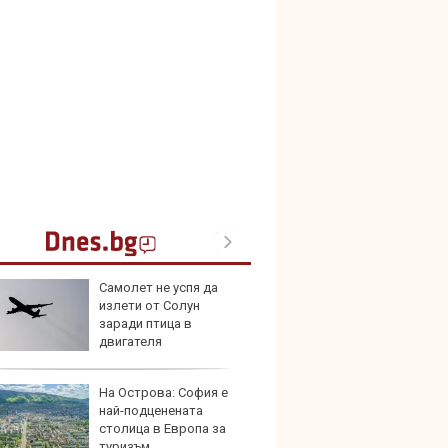
Самолет не успя да
Най-д
излети от Солун
света
заради птица в
новите
двигателя
GranCa
На Острова: София е
Toyot
най-подценената
инвес
столица в Европа за
хибри
туризъм