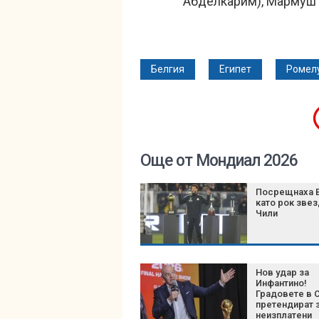
Абделкарим), Мармуш
Белгия
Египет
Ромелу
Още от Мондиал 2026
Посрещнаха 
като рок звез
Чили
Нов удар за
Инфантино!
Градовете в
претендират 
неизплатени