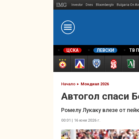
Investor
Dnes
Bloombergtv
Bulgaria On Ai
Megavselena.bg
ЦСКА
ЛЕВСКИ
ТВ 
Начало
Мондиал 2026
Автогол спаси Б
Ромелу Лукаку влезе от пей
00:01 | 16 юни 2026 г.