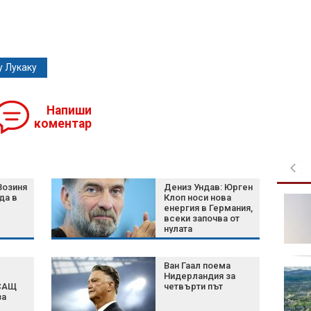
 Лукаку
Напиши
коментар
Возиня
Дениз Ундав: Юрген
да в
Клоп носи нова
Експерт: Печалбата,
енергия в Германия,
която реализира АЕЦ
всеки започва от
"Козлодуй", е обидно
нулата
ниска
Ван Гаал поема
МВнР предупреди
Нидерландия за
българите: Не
 САЩ
четвърти път
за
пътувайте до Куба