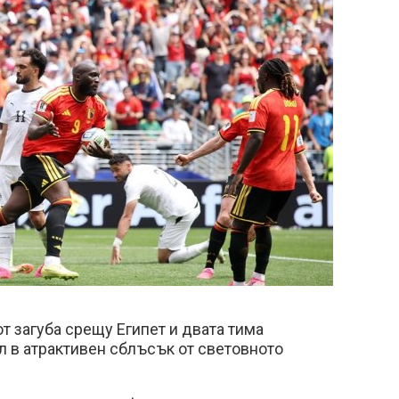
от загуба срещу Египет и двата тима
л в атрактивен сблъсък от световното