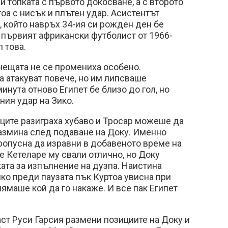
и топката с първото докосване, а с второто
оа с нисък и плътен удар. Асистентът
 който навръх 34-ия си рожден ден бе
а първият африкански футболист от 1966-
л това.
нещата не се промениха особено.
а атакуват повече, но им липсваше
минута отново Египет бе близо до гол, но
ния удар на Зико.
йците разиграха хубаво и Тросар можеше да
размина след подаване на Доку. Именно
ропусна да изравни в добавеното време на
Де Кетеларе му свали отлично, но Доку
ката за изпълнение на дузпа. Наистина
ко преди паузата пък Куртоа увисна при
нямаше кой да го накаже. И все пак Египет
аст Руси Гарсия размени позициите на Доку и