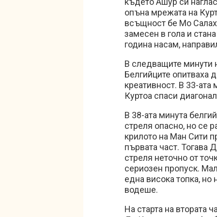
където Ашур си наглас
опъна мрежата на Курт
всъщност бе Мо Салах,
замесен в гола и стан
година насам, направи
В следващите минути 
Белгийците опитваха д
креативност. В 33-ата 
Куртоа спаси диагонал
В 38-ата минута белги
стреля опасно, но се 
крилото на Ман Сити п
първата част. Тогава 
стреля неточно от точ
сериозен пропуск. Мал
една висока топка, но 
водеше.
На старта на втората ч