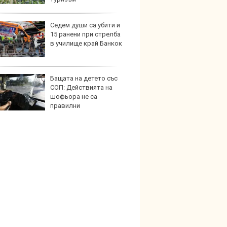
Седем души са убити и
Пет с
15 ранени при стрелба
Mazda
в училище край Банкок
Бащата на детето със
Защо 
СОП: Действията на
замес
шофьора не са
спира
правилни