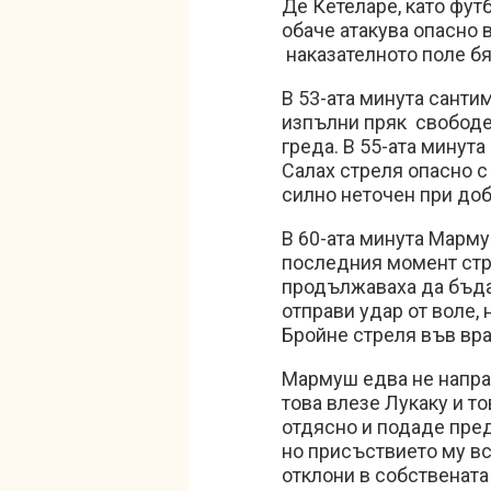
Де Кетеларе, като футб
обаче атакува опасно в
наказателното поле б
В 53-ата минута санти
изпълни пряк свободен
греда. В 55-ата минута
Салах стреля опасно с 
силно неточен при доб
В 60-ата минута Марму
последния момент стр
продължаваха да бъда
отправи удар от воле, 
Бройне стреля във вра
Мармуш едва не направ
това влезе Лукаку и т
отдясно и подаде пред
но присъствието му вс
отклони в собствената