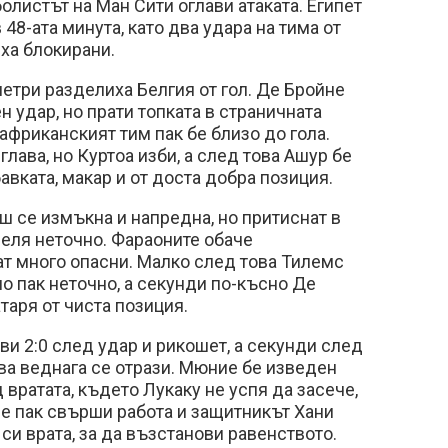
олистът на Ман Сити оглави атаката. Египет
 48-ата минута, като два удара на тима от
яха блокирани.
метри разделиха Белгия от гол. Де Бройне
 удар, но прати топката в страничната
 африканският тим пак бе близо до гола.
глава, но Куртоа изби, а след това Ашур бе
авката, макар и от доста добра позиция.
ш се измъкна и напредна, но притиснат в
еля неточно. Фараоните обаче
т много опасни. Малко след това Тилемс
но пак неточно, а секунди по-късно Де
таря от чиста позиция.
и 2:0 след удар и рикошет, а секунди след
ова веднага се отрази. Мюние бе изведен
 вратата, където Лукаку не успя да засече,
е пак свърши работа и защитникът Хани
 си врата, за да възстанови равенството.