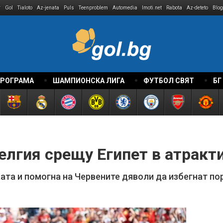
r
Gol
Tialoto
Az-jenata
Puls
Teenproblem
Automedia
Imoti.net
Rabota
Az-deteto
Blog
ПРОГРАМА
ШАМПИОНСКА ЛИГА
ФУТБОЛ СВЯТ
БГ
елгия срещу Египет в атракт
ката и помогна на Червените дяволи да избегнат п