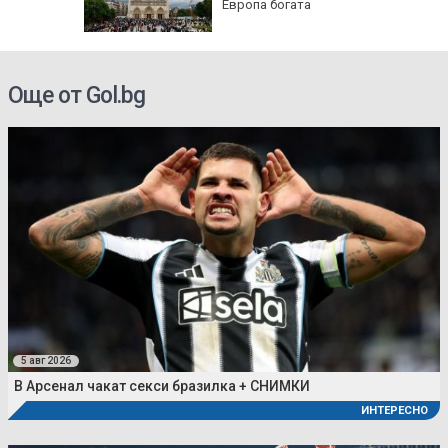
й
Европа богата
 ден
електри
Още от Gol.bg
5 авг 2026
В Арсенал чакат секси бразилка + СНИМКИ
ИНТЕРЕСНО