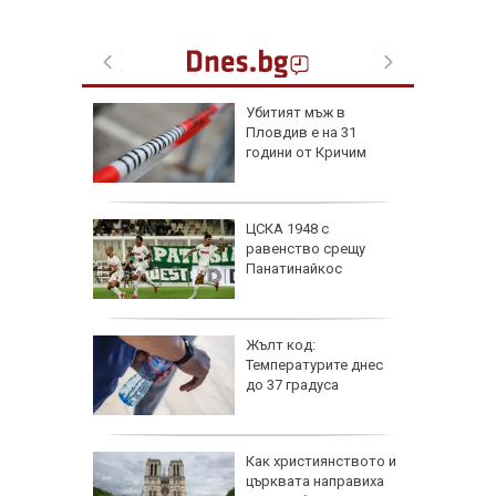
я
Убитият мъж в
Пловдив е на 31
ски сили
години от Кричим
тични
се даде
ЦСКА 1948 с
кос" в
равенство срещу
а на
Панатинайкос
е
 6
Жълт код:
Температурите днес
 и
до 37 градуса
о 39
е
Как християнството и
ви са
църквата направиха