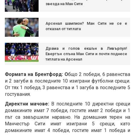
звезда на Ман Сити
Арсенал шампион? Ман Сити не се е
отказал от титлата
Драма и голов екшън в Ливърпул!
Евертън спъна Ман Сити и почти поднесе
титлата на Арсенал
Формата на Брентфорд: О
бщо 2 победи, 6 равенства
и 2 загуби в последните 10 изиграни футболни срещи.
От тях 1 победа, 3 равенства и 1 загуба в последните 5
гостувания.
Директни мачове:
В последните 10 директни срещи
домакините имат 7 победи, гостите имат 2 победи и 1
път са завършили наравно. На домашния терен на
Манчестър Сити имат изиграни 5 срещи, като
домакините имат 4 победи, гостите имат 1 победа и