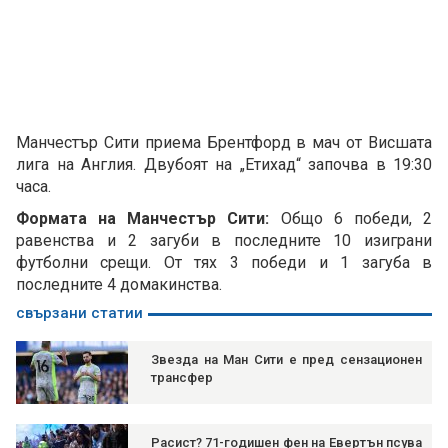
Манчестър Сити приема Брентфорд в мач от Висшата
лига на Англия. Двубоят на „Етихад“ започва в 19:30
часа.
Формата на Манчестър Сити:
Общо 6 победи, 2
равенства и 2 загуби в последните 10 изиграни
футболни срещи. От тях 3 победи и 1 загуба в
последните 4 домакинства.
свързани статии
Звезда на Ман Сити е пред сензационен
трансфер
Расист? 71-годишен фен на Евертън псува