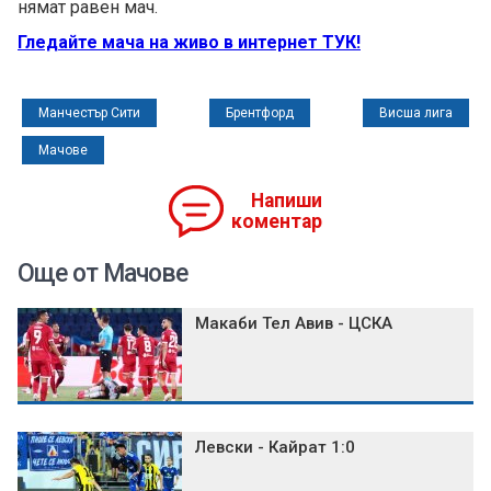
нямат равен мач.
Гледайте мача на живо в интернет ТУК!
Манчестър Сити
Брентфорд
Висша лига
Мачове
Напиши
коментар
Още от Мачове
Макаби Тел Авив - ЦСКА
Левски - Кайрат 1:0