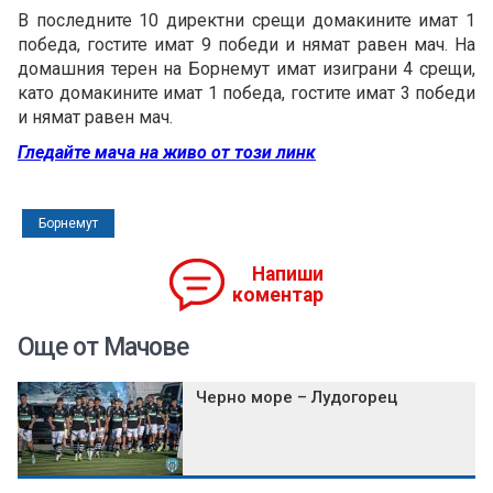
В последните 10 директни срещи домакините имат 1
победа, гостите имат 9 победи и нямат равен мач. На
домашния терен на Борнемут имат изиграни 4 срещи,
като домакините имат 1 победа, гостите имат 3 победи
и нямат равен мач.
Гледайте мача на живо от този линк
Борнемут
Напиши
коментар
Още от Мачове
Черно море – Лудогорец