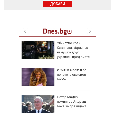
ДОБАВИ
в
Убийство край
на:
Слънчака: Украинец
групи
намушка друг
ят
украинец пред очите
на трети
оза
И Уитни Хюстън бе
почетена със своя
Барби
е в
Петер Мадяр
нираха
номинира Андраш
за
Бака за президент