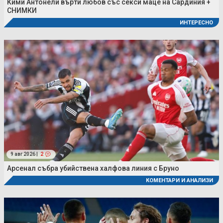
Кими Антонели върти любов със секси маце на Сардиния +
СНИМКИ
ИНТЕРЕСНО
9 авг 2026 |
2
Арсенал събра убийствена халфова линия с Бруно
КОМЕНТАРИ И АНАЛИЗИ