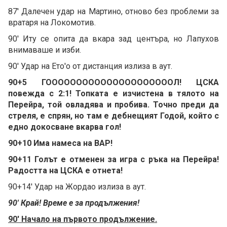
87' Далечен удар на Мартино, отново без проблеми за
вратаря на Локомотив.
90' Иту се опита да вкара зад центъра, но Лапухов
внимаваше и изби.
90' Удар на Ето'о от дистанция излиза в аут.
90+5 ГОООООООООООООООООООООЛ! ЦСКА
повежда с 2:1! Топката е изчистена в тялото на
Перейра, той овладява и пробива. Точно преди да
стреля, е спрян, но там е дебнещият Годой, който с
едно докосване вкарва гол!
90+10 Има намеса на ВАР!
90+11 Голът е отменен за игра с ръка на Перейра!
Радостта на ЦСКА е отнета!
90+14' Удар на Жордао излиза в аут.
90' Край! Време е за продължения!
90' Начало на първото продължение.