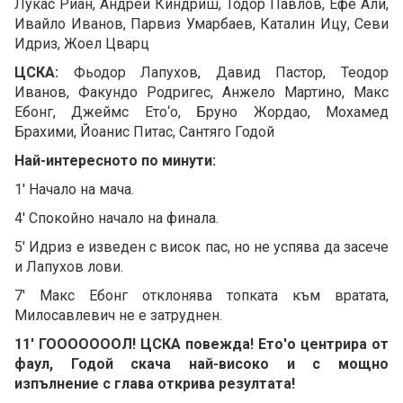
Лукас Риан, Андрей Киндриш, Тодор Павлов, Ефе Али,
Ивайло Иванов, Парвиз Умарбаев, Каталин Ицу, Севи
Идриз, Жоел Цварц
ЦСКА:
Фьодор Лапухов, Давид Пастор, Теодор
Иванов, Факундо Родригес, Анжело Мартино, Макс
Ебонг, Джеймс Ето‘о, Бруно Жордао, Мохамед
Брахими, Йоанис Питас, Сантяго Годой
Най-интересното по минути:
1' Начало на мача.
4' Спокойно начало на финала.
5' Идриз е изведен с висок пас, но не успява да засече
и Лапухов лови.
7' Макс Ебонг отклонява топката към вратата,
Милосавлевич не е затруднен.
11' ГОООООООЛ! ЦСКА повежда! Ето'о центрира от
фаул, Годой скача най-високо и с мощно
изпълнение с глава открива резултата!