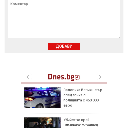
ДОБАВИ
зодии се
Заловиха Белия негър
ично до
след гонка с
г.
полицията с 460 000
евро
в
Убийство край
на:
Слънчака: Украинец