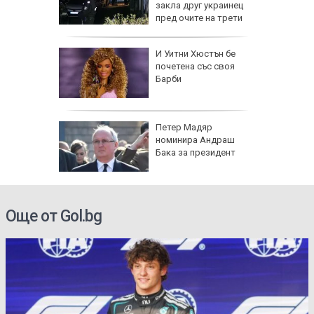
групи
закла друг украинец
ят
пред очите на трети
оза
И Уитни Хюстън бе
почетена със своя
Барби
е в
Петер Мадяр
нираха
номинира Андраш
за
Бака за президент
се полз
Още от Gol.bg