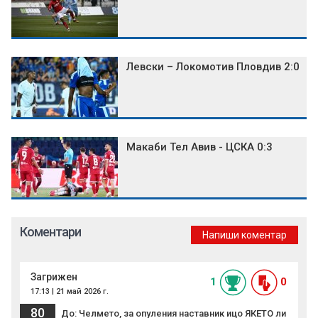
Левски – Локомотив Пловдив 2:0
Макаби Тел Авив - ЦСКА 0:3
Коментари
Напиши коментар
Загрижен
1
0
17:13 | 21 май 2026 г.
80
До: Челмето, за опуления наставник ицо ЯКЕТО ли