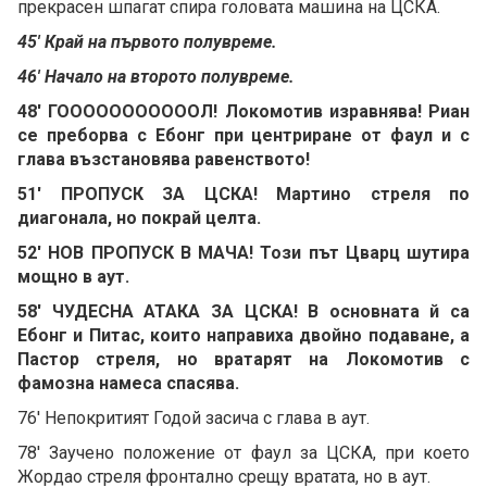
прекрасен шпагат спира головата машина на ЦСКА.
45' Край на първото полувреме.
46' Начало на второто полувреме.
48' ГОООООООООООЛ! Локомотив изравнява! Риан
се преборва с Ебонг при центриране от фаул и с
глава възстановява равенството!
51' ПРОПУСК ЗА ЦСКА! Мартино стреля по
диагонала, но покрай целта.
52' НОВ ПРОПУСК В МАЧА! Този път Цварц шутира
мощно в аут.
58' ЧУДЕСНА АТАКА ЗА ЦСКА! В основната й са
Ебонг и Питас, които направиха двойно подаване, а
Пастор стреля, но вратарят на Локомотив с
фамозна намеса спасява.
76' Непокритият Годой засича с глава в аут.
78' Заучено положение от фаул за ЦСКА, при което
Жордао стреля фронтално срещу вратата, но в аут.