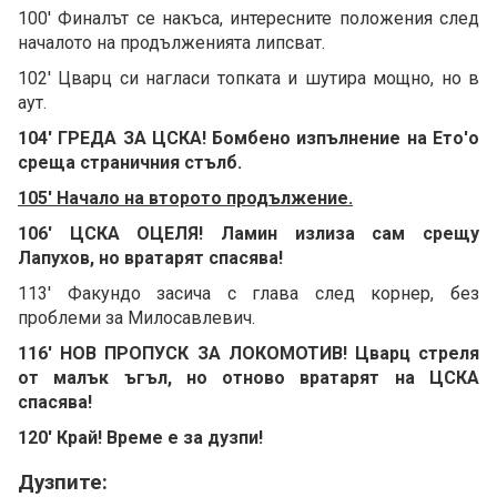
100' Финалът се накъса, интересните положения след
началото на продълженията липсват.
102' Цварц си нагласи топката и шутира мощно, но в
аут.
104' ГРЕДА ЗА ЦСКА! Бомбено изпълнение на Ето'о
среща страничния стълб.
105' Начало на второто продължение.
106' ЦСКА ОЦЕЛЯ! Ламин излиза сам срещу
Лапухов, но вратарят спасява!
113' Факундо засича с глава след корнер, без
проблеми за Милосавлевич.
116' НОВ ПРОПУСК ЗА ЛОКОМОТИВ! Цварц стреля
от малък ъгъл, но отново вратарят на ЦСКА
спасява!
120' Край! Време е за дузпи!
Дузпите: