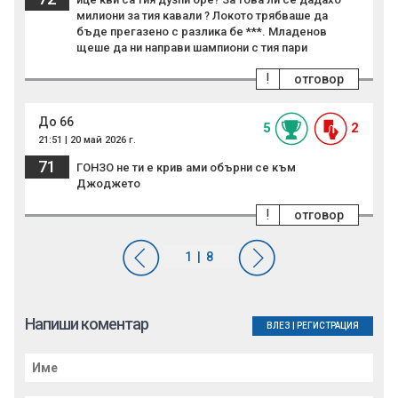
милиони за тия кавали ? Локото трябваше да
бъде прегазено с разлика бе ***. Младенов
щеше да ни направи шампиони с тия пари
!
отговор
До 66
5
2
21:51 | 20 май 2026 г.
71
ГОНЗО не ти е крив ами обърни се към
Джоджето
!
отговор
Напиши коментар
ВЛЕЗ
|
РЕГИСТРАЦИЯ