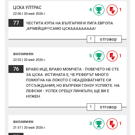
ЦСКА УЛТРАС
4
1
22:06 | 20 май 2026 г.
77
ЧЕСТИТА КУПА НА БЪЛГАРИЯ И ЛИГА ЕВРОПА
,АРМЕЙЦИ!!!САМО ЦСКААААААААА!
!
отговор
анонимен
5
1
22:02 | 20 май 2026 г.
76
БРАВО ИЦЕ, БРАВО МОМЧЕТА - ПОВЕЧЕТО НЕ СТЕ
ЗА ЦСКА. ИСТИНАТА Е, ЧЕ РЕФЕРЪТ МНОГО
ПОМОГНА НА ЛОКОТО С НЕАДЕКВАТНИТЕ СИ
ОТСЪЖДАНИЯ, НО ВЪПРЕКИ ГОНЗУ УСПЯХТЕ. НА
ЛЕФСКИ - УСПЕХ СРЕЩУ ЛИНКЪЛН, ЩЕ ВИ Е
НУЖЕН.
!
отговор
анонимен
3
1
21:57 | 20 май 2026 г.