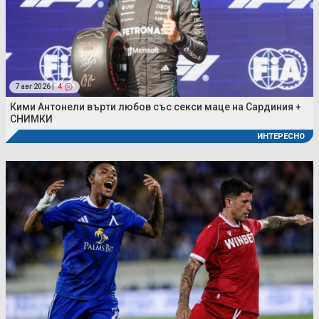
7 авг 2026 |
4
Кими Антонели върти любов със секси маце на Сардиния +
СНИМКИ
ИНТЕРЕСНО