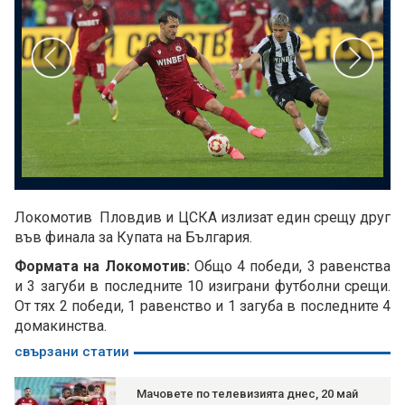
Локомотив Пловдив и ЦСКА излизат един срещу друг
във финала за Купата на България.
Формата на Локомотив:
Общо 4 победи, 3 равенства
и 3 загуби в последните 10 изиграни футболни срещи.
От тях 2 победи, 1 равенство и 1 загуба в последните 4
домакинства.
свързани статии
Мачовете по телевизията днес, 20 май