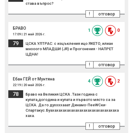
става въпрос?
!
отговор
БРАВО
1
0
17:09 | 21 май 2026 г.
79
ЦСКА УЛТРАС: с изцъкления ицо ЯКЕТО, илиан
мнооого МЛАДШИ (JR) и Прогонения - НАПРЕТ
ЦДНА!
!
отговор
Ебан ГЕЙ от Мунтяна
4
2
22:19 | 20 май 2026 г.
78
Браво на Великия ЦСКА .Тази година с
купата,догодина и купата и първото място са за
ЦСКА. Да го духхххааат Динамо-ПееWCки-
Спартакус.Буахахахахахахахахахахахахахахахаха
хаха.
!
отговор