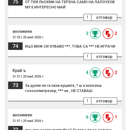
75
ОТ ТИЯ ЛЬОХМИ НА ТЕРЕНА САМО НА ЛАПОУХОВ
МУ Е ИНТЕРЕСНО МАЙ
!
отговор
анонимен
2
2
21:55 | 20 май 2026 г.
74
ИЦО ВИЖ СИ ХУБАВО ***, ТОВА СА *** НЕ ИГРАЧИ
!
отговор
Край ъ
4
2
21:51 | 20 май 2026 г.
73
За дузпи ли ги пази куциите, ? ш а излезеш
гоооолямтренер, *** не , НЕ СТАВАШ
!
отговор
анонимен
6
1
21:51 | 20 май 2026 г.
72
ице кви са тия дузпи бре? За това ли се дадахо