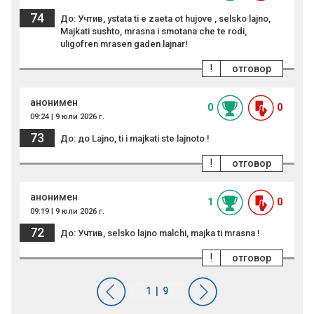
74
До: Учтив, ystata ti e zaeta ot hujove , selsko lajno,
Majkati sushto, mrasna i smotana che te rodi,
uligofren mrasen gaden lajnar!
!
отговор
анонимен
0
0
09:24 | 9 юли 2026 г.
73
До: до Lajno, ti i majkati ste lajnoto !
!
отговор
анонимен
1
0
09:19 | 9 юли 2026 г.
72
До: Учтив, selsko lajno malchi, majka ti mrasna !
!
отговор