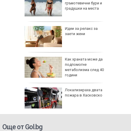
ии и
гръмотевични бури и
градушки на места
езопасно
Идеи за релакс за
рлеж
заети жени
равим,
Как храната може да
ичната
подпомогне
жбина
метаболизма след 40
години
артофи
Локализираха двата
кашкавал
пожара в Хасковско
Още от Gol.bg