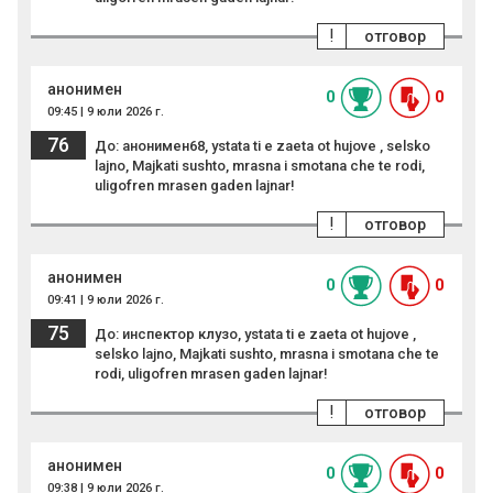
!
отговор
анонимен
0
0
09:45 | 9 юли 2026 г.
76
До: анонимен68, ystata ti e zaeta ot hujove , selsko
lajno, Majkati sushto, mrasna i smotana che te rodi,
uligofren mrasen gaden lajnar!
!
отговор
анонимен
0
0
09:41 | 9 юли 2026 г.
75
До: инспектор клузо, ystata ti e zaeta ot hujove ,
selsko lajno, Majkati sushto, mrasna i smotana che te
rodi, uligofren mrasen gaden lajnar!
!
отговор
анонимен
0
0
09:38 | 9 юли 2026 г.