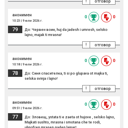
!
отговор
анонимен
0
0
10:23 | 9 юли 2026 г.
79
До: Червен воин, huj da jadesh i umresh, selsko
lajno, majak ti mrasna!
!
отговор
анонимен
0
0
10:18 | 9 юли 2026 г.
78
До: Синя спасителка, ti si po glupava ot majka ti,
selska svinja i lajno!
!
отговор
анонимен
0
0
09:51 | 9 юли 2026 г.
77
До: Зловещ, ystata ti e zaeta ot hujove , selsko lajno,
Majkati sushto, mrasna i smotana che te rodi,
uligofren mrasen gaden lajnar!