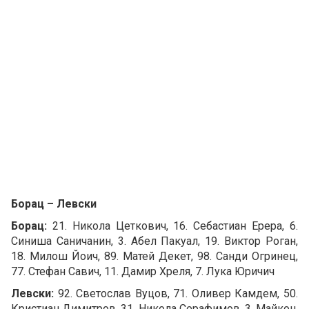
Борац – Левски
Борац:
21. Никола Цеткович, 16. Себастиан Ерера, 6.
Синиша Саничанин, 3. Абел Пакуал, 19. Виктор Роган,
18. Милош Йоич, 89. Матей Декет, 98. Санди Огринец,
77. Стефан Савич, 11. Дамир Хреля, 7. Лука Юричич
Левски:
92. Светослав Вуцов, 71. Оливер Камдем, 50.
Кристиан Димитров, 31. Никола Серафимов, 3. Майкон,