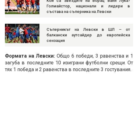
Кои са звездите на Борац Баня Лука?
Голмайстор, национали и лидери в
състава на съперника на Левски
Съперникът на Левски в ШЛ – от
балкански аутсайдер до европейска
сензация
Формата на Левски:
Общо 6 победи, 3 равенства и 1
загуба в последните 10 изиграни футболни срещи. От
тях 1 победа и 2 равенства в последните 3 гостувания.