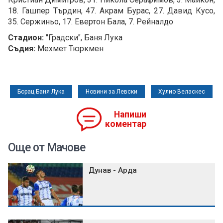
18. Гашпер Търдин, 47. Акрам Бурас, 27. Давид Кусо,
35. Сержиньо, 17. Евертон Бала, 7. Рейналдо
Стадион:
"Градски", Баня Лука
Съдия:
Мехмет Тюркмен
Борац Баня Лука
Новини за Левски
Хулио Веласкес
Напиши
коментар
Още от Мачове
Дунав - Арда