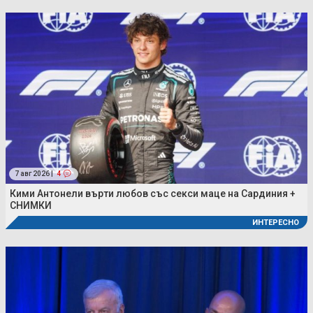
7 авг 2026 |
4
Кими Антонели върти любов със секси маце на Сардиния +
СНИМКИ
ИНТЕРЕСНО