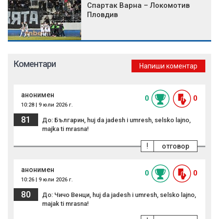
Спартак Варна – Локомотив
Пловдив
Коментари
Напиши коментар
анонимен
0
0
10:28 | 9 юли 2026 г.
81
До: Българин, huj da jadesh i umresh, selsko lajno,
majka ti mrasna!
!
отговор
анонимен
0
0
10:26 | 9 юли 2026 г.
80
До: Чичо Венци, huj da jadesh i umresh, selsko lajno,
majak ti mrasna!