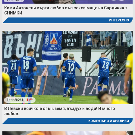
7 авг 2026
Кими Антонели върти любов със секси маце на Сардиния +
СНИМКИ
ИНТЕРЕСНО
7 авг 2026 |
14
В Левски всичко е огън, земя, въздух и вода! И много
любов...
КОМЕНТАРИ И АНАЛИЗИ