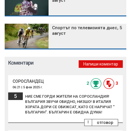
август
Спортът по телевизията днес, 5
август
Коментари
Напиши коментар
СОРОСЛАНДЕЦ
2
3
06:21 | 5 фев 2025 г.
5
НИЕ СМЕ ГОРДИ ЖИТЕЛИ НА СОРОСЛАНДИЯ!
БЪЛГАРИЯ ЗВУЧИ ОБИДНО, НИЗШО! В ИТАЛИЯ
ХОРАТА ДОРИ СЕ ОБИЖСАТ, КАТО СЕ НАРИЧАТ "
БЪЛГАРИН". БЪЛГАРИН Е ОБИДНА ДУМА!
!
отговор