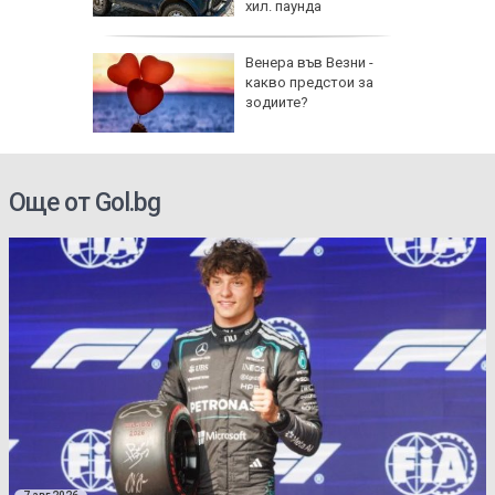
хил. паунда
рола по
Венера във Везни -
какво предстои за
а арести
зодиите?
Още от Gol.bg