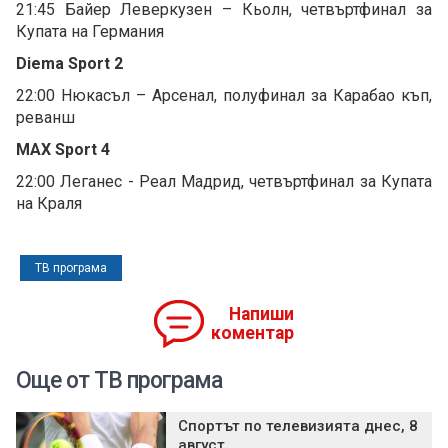
21:45 Байер Леверкузен – Кьолн, четвъртфинал за
Купата на Германия
Diema Sport 2
22:00 Нюкасъл – Арсенал, полуфинал за Карабао къп,
реванш
MAX Sport 4
22:00 Леганес - Реал Мадрид, четвъртфинал за Купата
на Краля
ТВ програма
Напиши
коментар
Още от ТВ програма
Спортът по телевизията днес, 8
август