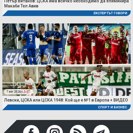
Петър Витанов: ЦСКА има всичко необходимо да елиминира
Макаби Тел Авив
ЕКСПЕРТЪТ ГОВОРИ
7 авг 2026 |
5
Левски, ЦСКА или ЦСКА 1948: Кой ще е №1 в Европа + ВИДЕО
СПОРТ И БИЗНЕС