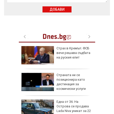
ДОБАВИ
от за 3
Страх в Кремъл: ФСБ
е на
вече решава съдбата
вижение
на руския елит
 август
а най-
Страната ни се
ник на
позиционира като
дестинация за
космически услуги
на
Една от 36: На
нал в
Острова се продава
Lada Niva уникат за 22