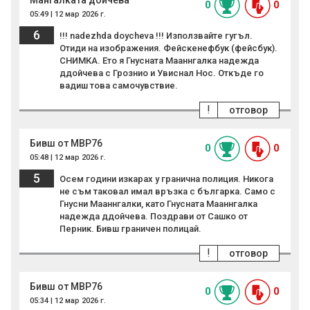
Мангалката дойчева
0
0
05:49 | 12 мар 2026 г.
6
!!! nadezhda doycheva !!! Използвайте гугъл.
Отиди на изображения. Фейскенефбук (фейсбук).
СНИМКА. Ето я Гнусната Мааннгалка надежда
ддойчева с Грознио и Увиснал Нос. Откъде го
вадиш това самочувствие.
!
отговор
Бивш от МВР76
0
0
05:48 | 12 мар 2026 г.
5
Осем години изкарах у гранична полиция. Никога
не съм таковал имал връзка с българка. Само с
Гнусни Мааннгалки, като Гнусната Мааннгалка
надежда ддойчева. Поздрави от Сашко от
Перник. Бивш граничен полицай.
!
отговор
Бивш от МВР76
0
0
05:34 | 12 мар 2026 г.