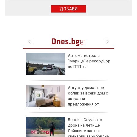
ДОБАВИ
ая в
Автомагистрала
рали сме
“Марица” е рекордьор
 езика
по ПТП-та
 сухото
Август у дома - нов
облик за всеки дом с
ак се
актуални
предложения от
HomeMax
Берлин: Случаят с
!":
дрона на летище
Лайпциг е част от
аяна
сценарий за хибридна