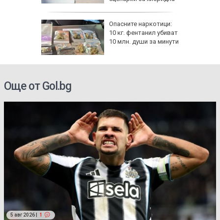
атака
ов албум
Опасните наркотици:
 години
10 кг. фентанил убиват
10 млн. души за минути
Още от Gol.bg
5 авг 2026 |
1