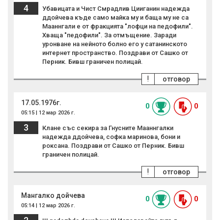
4
Убавицата и Чист Смрадлив Цииганин надежда
ддойчева къде само майка му и баща му не са
Мааннгали е от фракцията "лофци на педофили".
Хваща "педофили". За отмъщение. Заради
уронване на нейното болно его у сатанинското
интернет пространство. Поздрави от Сашко от
Перник. Бивш граничен полицай.
!
отговор
17.05.1976г.
0
0
05:15 | 12 мар 2026 г.
3
Клане със секира за Гнусните Мааннгалки
надежда ддойчева, софка маринова, бони и
роксана. Поздрави от Сашко от Перник. Бивш
граничен полицай.
!
отговор
Мангалко дойчева
0
0
05:14 | 12 мар 2026 г.