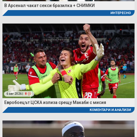
В Арсенал чакат секси бразилка + СНИМКИ
ИНТЕРЕСНО
6 авг 2026 |
8
Евробоецът ЦСКА излиза срещу Макаби с мисия
КОМЕНТАРИ И АНАЛИЗИ