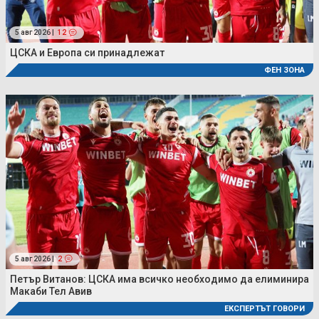
5 авг 2026 |
12
ЦСКА и Европа си принадлежат
ФЕН ЗОНА
5 авг 2026 |
2
Петър Витанов: ЦСКА има всичко необходимо да елиминира
Макаби Тел Авив
ЕКСПЕРТЪТ ГОВОРИ