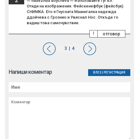
2
!!! nadezhda doycheva !!! Използвайте гугъл.
Отиди на изображения. Фейскенефбук (фейсбук).
СНИМКА. Ето я Гнусната Мааннгалка надежда
ддойчева с Грознио и Увиснал Нос. Откъде го
вадиш това самочувствие.
!
отговор
Напиши коментар
ВЛЕЗ
|
РЕГИСТРАЦИЯ