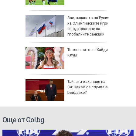
рола по
Завръщането на Русия
на Олимпийските игри
а арести
е подкопаване на
глобалните санкции
Топлес лято за Хайди
Клум
 AI
Тайната ваканция на
ткриване
Си: Какво се случва в
чни
Бейдайхе?
Още от Gol.bg