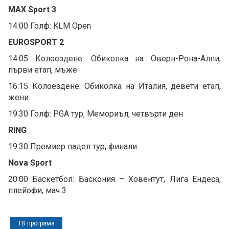
MAX Sport 3
14:00 Голф: KLM Open
EUROSPORT 2
14:05 Колоездене: Обиколка на Оверн-Рона-Алпи,
първи етап, мъже
16:15 Колоездене: Обиколка на Италия, девети етап,
жени
19:30 Голф: PGA тур, Мемориъл, четвърти ден
RING
19:30 Премиер падел тур, финали
Nova Sport
20:00 Баскетбол: Баскония – Ховентут, Лига Ендеса,
плейофи, мач 3
ТВ програма