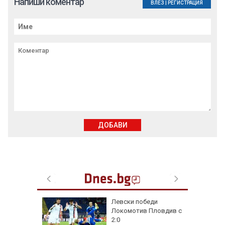
Напиши коментар
ВЛЕЗ
|
РЕГИСТРАЦИЯ
ДОБАВИ
на
Левски победи
нал в
Локомотив Пловдив с
2:0