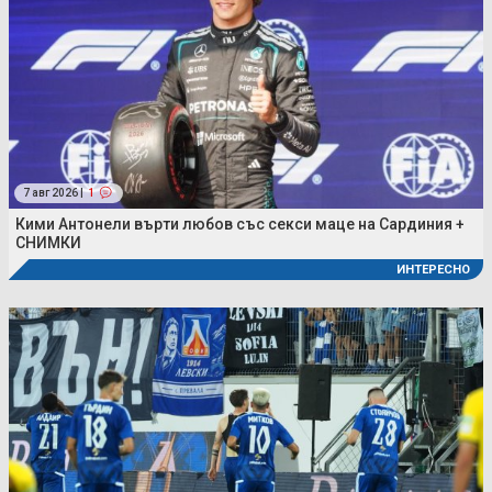
7 авг 2026 |
1
Кими Антонели върти любов със секси маце на Сардиния +
СНИМКИ
ИНТЕРЕСНО