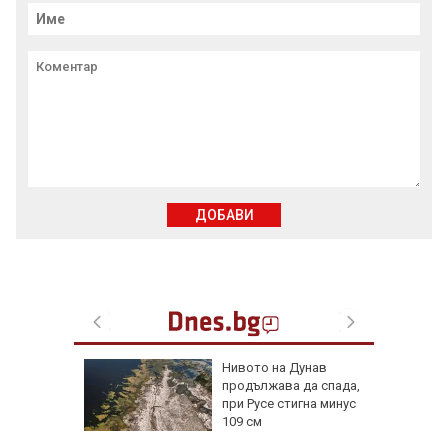
ДОБАВИ
лнени
Нивото на Дунав
йма и
продължава да спада,
при Русе стигна минус
109 см