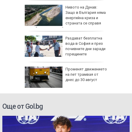
а езика
Нивото на Дунав:
Защо в България няма
им в
енергийна криза и
страната се справя
по-добре от другите?
а тества
Раздават безплатна
о страна
вода в София и през
почивните дни заради
ват САЩ
горещините
утрин" на
Променят движението
0 часа:
на пет трамвая от
ите нощи
днес до 30 август
-чести в
Още от Gol.bg