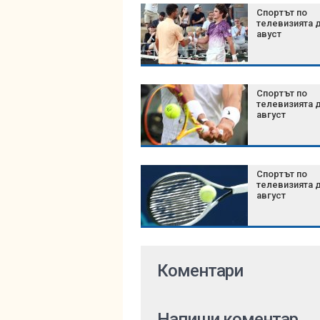
Спортът по
телевизията д
авуст
Спортът по
телевизията д
август
Спортът по
телевизията д
август
Коментари
Напиши коментар