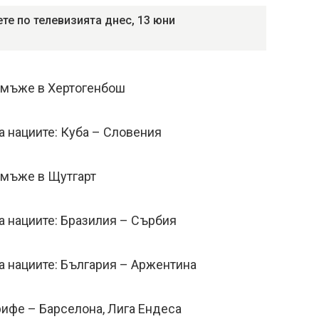
те по телевизията днес, 13 юни
а мъже в Хертогенбош
на нациите: Куба – Словения
а мъже в Щутгарт
на нациите: Бразилия – Сърбия
на нациите: България – Аржентина
рифе – Барселона, Лига Ендеса