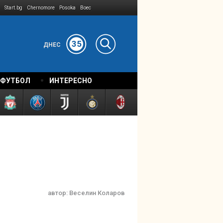
Start.bg
Chernomore
Posoka
Boec
35
ДНЕС
 ФУТБОЛ
ИНТЕРЕСНО
автор:
Веселин Коларов