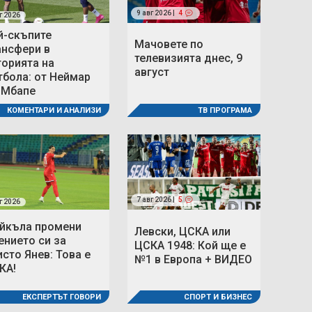
9 авг 2026 |
4
г 2026
й-скъпите
Мачовете по
ансфери в
телевизията днес, 9
торията на
август
тбола: от Неймар
 Мбапе
ТВ ПРОГРАМА
КОМЕНТАРИ И АНАЛИЗИ
7 авг 2026 |
5
г 2026
йкъла промени
Левски, ЦСКА или
ението си за
ЦСКА 1948: Кой ще е
исто Янев: Това е
№1 в Европа + ВИДЕО
КА!
ЕКСПЕРТЪТ ГОВОРИ
СПОРТ И БИЗНЕС