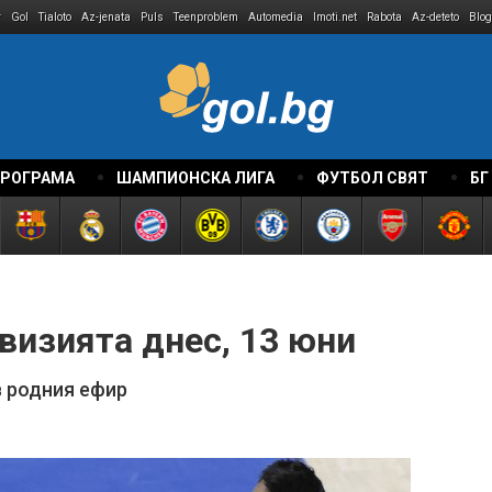
r
Gol
Tialoto
Az-jenata
Puls
Teenproblem
Automedia
Imoti.net
Rabota
Az-deteto
Blog
ПРОГРАМА
ШАМПИОНСКА ЛИГА
ФУТБОЛ СВЯТ
БГ
визията днес, 13 юни
в родния ефир