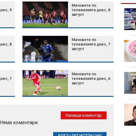
Мачовете по
нес, 9
телевизията днес, 8
Голям пожар затвори
август
Подбалканския път
край Сливен, спират
влаковете
Мачовете по
Хеликоптер се разби в
нес, 8
телевизията днес, 7
Рио де Жанейро, има
август
загинали
Мачовете по
Изложбата "Различни
нес, 7
телевизията днес, 6
и заедно" гостува в
август
Стара Загора
Кървава разпра край
Кошарица: Украинец
Напиши коментар
уби сънародника си и
Няма коментари
опита да избяга