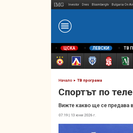
Investor
Dnes
Bloombergtv
Bulgaria On Ai
Megavselena.bg
ЦСКА
ЛЕВСКИ
ТВ 
Начало
ТВ програма
Спортът по теле
Вижте какво ще се предава 
07:19 | 13 юни 2026 г.