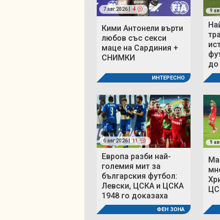
7 авг 2026 |
4
9 ав
На
Кими Антонели върти
тр
любов със секси
ис
маце на Сардиния +
фу
СНИМКИ
до
ИНТЕРЕСНО
6 авг 2026 |
11
9 ав
Европа разби най-
Ма
големия мит за
мн
българския футбол:
Хр
Левски, ЦСКА и ЦСКА
ЦС
1948 го доказаха
ФЕН ЗОНА